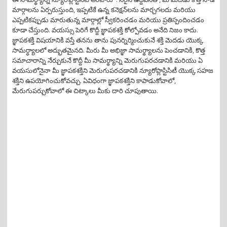
మార్గాలను ఏర్పరుస్తుంది, ఇప్పటికే ఉన్న కనెక్షన్‌లను మార్చగలదు మరియు
ఎప్పటికప్పుడు మారుతున్న మార్గాల్లో స్వీకరించడం మరియు ప్రతిస్పందించడం
కూడా చేస్తుంది. వయస్సు పెరిగే కొద్దీ జ్ఞాపకశక్తి కోల్పోవడం అనేది నిజం కాదు.
జ్ఞాపకశక్తి విషయానికి వస్తే తనను తాను పునర్నిర్మించుకునే శక్తి మెదడు యొక్క
సామర్ధ్యాలలో అద్భుతమైనది. మీరు మీ అభిజ్ఞా సామర్థ్యాలను పెంచడానికి, కొత్త
సమాచారాన్ని నేర్చుకునే కొద్దీ మీ సామర్థ్యాన్ని మెరుగుపరచడానికి మరియు ఏ
వయసులోనైనా మీ జ్ఞాపకశక్తిని మెరుగుపరచడానికి న్యూరోప్లాస్టిసిటీ యొక్క సహజ
శక్తిని ఉపయోగించుకోవచ్చు. ఏవిధంగా జ్ఞాపకశక్తిని కాపాడుకోవాలో,
మేరుగుపర్చుకోవాలో ఈ చిట్కాలు మీకు దారి చూపుతాయి.