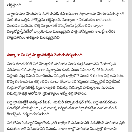
తగ్గిస్తుంది.
వ్యాయామం మెదడుకు సహాయపడే రసాయనాల ప్రభావాలను మెరుగుపరుస్తుంది
మరియు ఒత్తిడి హార్మోన్లను తగ్గిస్తుంది. ముఖ్యంగా, పెరుగుదల కారకాలను
పెంచడం మరియు కొత్త న్యూరానల్ కనెక్షన్‌లను ప్రేరేపించడం ద్వారా
న్యూరోప్లాస్టిసిటీలో వ్యాయామం ముఖ్యమైన పాత్ర పోషిస్తుంది. కాబట్టి శారీరక
వ్యాయామం అత్యంత ముఖ్యమైనది
చిట్కా 3: మీ నిద్ర మీ జ్ఞాపకశక్తిని మెరుగుపర్చుతుంది
మీరు పొందగలిగే నిద్ర మొత్తానికి మరియు మీరు ఉత్తమంగా పని చేయాల్సిన
పరిమాణానికి మధ్య చాలా వ్యత్యాసం ఉంది. నిజం ఏమిటంటే, 95% మంది
పెద్దలకు నిద్ర లేమిని నివారించడానికి ప్రతి రాత్రిలో 7 నుండి 9 గంటల నిద్ర అవసరం.
కొన్ని గంటలపాటు తగ్గించడం కూడా తేడాను కలిగిస్తుంది! ఎప్ప్డుడైతే నిద్రలేమికి
గురైనారో జ్ఞాపకశక్తి, సృజనాత్మకత, సమస్య పరిష్కార సామర్థ్యాలు మరియు
విమర్శనాత్మక ఆలోచనా నైపుణ్యాలు అన్నీ తగ్గిపోతాయి.
నిద్ర జ్ఞాపకశక్తికి అత్యంత కీలకం. మెమరీ కన్సాలిడేషన్ కోసం నిద్ర అవసరమని
పరిశోధన చూపిస్తుంది , నిద్ర యొక్క లోతైన దశలలో జ్ఞాపకశక్తిని మెరుగుపరిచే
కీలకమైన చర్య జరుగుతుంది.
నిద్ర కోసం షెడ్యూల్ పెట్టుకోండి. ప్రతి రాత్రి ఒకే సమయానికి పడుకోండి మరియు ప్రతి
ఉదయం అదే సమయానికి లేవండి. వారాంతాల్లో మరియు సెలవుల్లో కూడా మీ