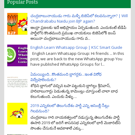
Popular Posts
చంద్రబాబునాయుడు గారు మళ్ళీ బిజెపిలో కలవనున్నారా? | Will
Chandrababu Naidu join BJP again?
ఆంధ్రా ప్రజలకు ఇదే అభిప్రాయం ఏర్పడుతుంది. ఎందుకంటే టిడిపి
పార్టీలోని కొంతమంది ప్రముఖ నాయకులు బిజెపిలోకి జంప్
అయినా చంద్రబాబునాయుడు గారు వ...
English Learn Whatsapp Group | KSC Smart Guide
English Learn Whatsapp Group: Hi friends ... In this
post, we are back to the new WhatsApp group You
have published WhatsApp Groups for l...
ఏమయ్యింది...కొంతమంది బ్లాగర్లకు...ఇంత విరోధ
విద్వేషాలెందుకు?
శోధిని బ్లాగులో వచ్చిన టపా పట్టుకుని బ్లాగిల్లు శ్రీనివాస్,
హరిబాబుగార్లు పెడుతున్న కామెంట్లు చూస్తుంటే చాలా బాధ
కలుగుతుంది. ఎందుకు వీళ్ళు ...
2019 ఎన్నికలలో తెలుగుదేశం పార్టీ ఎన్ని అసెంబ్లీ సీట్లు
గెలవనుంది?
చంద్రబాబు గారి నాయకత్వంలో నడుస్తున్న తెలుగుదేశం పార్టీ
ఈసారి 2019 లో జరిగే శాసనసభ ఎన్నికలలో భారీ మెజారిటీని
సొంతం చేసుకునే అవకాశాలే ఎక్కు...