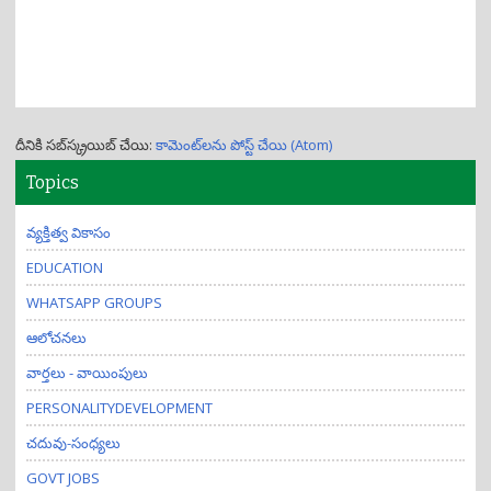
దీనికి సబ్‌స్క్రయిబ్ చేయి:
కామెంట్‌లను పోస్ట్ చేయి (Atom)
Topics
వ్యక్తిత్వ వికాసం
EDUCATION
WHATSAPP GROUPS
ఆలోచనలు
వార్తలు - వాయింపులు
PERSONALITYDEVELOPMENT
చదువు-సంధ్యలు
GOVT JOBS