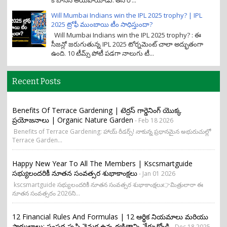
కి బానిస అయిపోయాడు. తన రో...
Will Mumbai Indians win the IPL 2025 trophy? | IPL
2025 ట్రోఫీ ముంబాయి టీం సాధిస్తుందా?
Will Mumbai Indians win the IPL 2025 trophy? : ఈ
సీజన్లో జరుగుతున్న IPL 2025 టోర్నమెంట్ చాలా అద్భుతంగా
ఉంది. 10 టీమ్స్ పోటీ పడగా నాలుగు టీ...
Recent Posts
Benefits Of Terrace Gardening | టెర్రస్ గార్డెనింగ్ యొక్క
ప్రయోజనాలు | Organic Nature Garden
- Feb 18 2026
Benefits of Terrace Gardening: హాయ్ రీడర్స్! నాకున్న ప్రధానమైన అభురుచుల్లో
Terrace Garden...
Happy New Year To All The Members | Kscsmartguide
సభ్యులందరికీ నూతన సంవత్సర శుభాకాంక్షలు
- Jan 01 2026
kscsmartguide సభ్యులందరికీ నూతన సంవత్సర శుభాకాంక్షలు👉మిత్రులారా ఈ
నూతన సంవత్సరం 2026ని...
12 Financial Rules And Formulas | 12 ఆర్థిక నియమాలు మరియు
ఫార్ములాలు: సంపద సృష్టి వెనుక ఉన్న గణితాన్ని నేర్చుకోండి
- Dec 18 2025