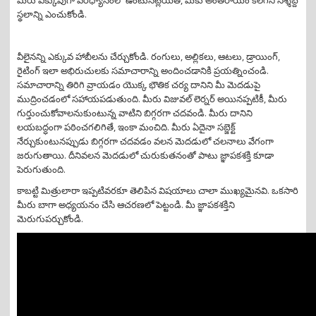
స్థలాన్ని ఎంచుకోండి.
వీలైనన్ని ఎక్కువ హాబీలను చేర్చుకోండి. రంగులు, అల్లికలు, ఆటలు, డ్రాయింగ్,
రైటింగ్ ఇలా అభిరుచులకు సమాచారాన్ని అందించడానికి ప్రయత్నించండి.
సమాచారాన్ని తిరిగి వ్రాయడం యొక్క భౌతిక చర్య దానిని మీ మెదడుపై
ముద్రించడంలో సహాయపడుతుంది. మీరు విజువల్ లెర్నర్ అయినప్పటికీ, మీరు
గుర్తుంచుకోవాలనుకుంటున్న వాటిని బిగ్గరగా చదవండి. మీరు దానిని
లయబద్ధంగా పఠించగలిగితే, ఇంకా మంచిది. మీరు ఏదైనా సబ్జెక్ట్
నేర్చుకుంటునప్పుడు బిగ్గరగా చదవడం వలన మెదడులో చలనాలు వేగంగా
జరుగుతాయి. దీనివలన మెదడులో చురుకుతనంతో పాటు జ్ఞాపకశక్తి కూడా
పెరుగుతుంది.
కాబట్టి మిత్రులారా ఇప్పటివరకూ తెలిపిన విషయాలు చాలా ముఖ్యమైనవి. ఒకసారి
మీరు బాగా అధ్యయనం చేసి ఆచరణలో పెట్టండి. మీ జ్ఞాపకశక్తిని
మెరుగుపర్చుకోండి.