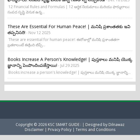
12 Financial Rules and Formulas | 12 ఆర్థిక నియమాలు మరియు ఫార్ములాలు:
సంపద సృష్టి వెనుక ఉన్న...
These Are Essential For Human Peace! | మనిషి ప్రశాంతతకు ఇవి
తప్పనిసరి!
- Nov 12 2025
These are essential for human peace!: ఈరోజుల్లో మనిషి ప్రశాంతతగా
బ్రతకాలంటే ఈక్రింది టిప్స్...
Books Increase A Person's Knowledge! | పుస్తకాలు మనిషి యొక్క
జ్ఞానాన్ని పెంపొందింపజేస్తాయి!
- Jul 29 2025
Books increase a person's knowledge! | పుస్తకాలు మనిషి యొక్క జ్ఞానాన్ని...
Copyright ©
2026
KSC SMART GUIDE :
| Designed by
Dilnawaz
Disclaimer
|
Privacy Policy
|
Terms and Conditions