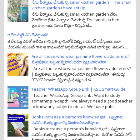
నేను ఏర్పాటు చేసుకున్న small kitchen garden | The small
kitchen garden I have set up
నేను ఏర్పాటు చేసుకున్న small kitchen garden నేను
నెలరోజుల క్రితం ఏర్పాటు చేసుకున్న The small kitchen
garden ఇది. మాకు కొద్దిగా చిన్నపాటి...
జిలేబమ్మకి పని లేనట్టుంది!
జిలేబమ్మ ఎవరో తెలీదు గాని ప్రతి బ్లాగులోకి వచ్చి కామెంట్ పడేస్తుంది. అలా
చేయడం మంచిదే గాని ఆ కామెంటేదో అర్ధమయ్యేలా పెడితే బాగుణ్ణు. తెలుగు ...
Are all those who wear jasmine flowers adulterers? |
మల్లెపూలు పెట్టుకున్నవారందరూ వ్యభిచారులేనా?
Are all those who wear jasmine flowers adulterers?
| మల్లెపూలు పెట్టుకున్నవారందరూ వ్యభిచారులేనా? ఈమధ్య
RTVలో హిందూ, క్రిష్టియన్ల మధ్య ఒక డ...
Teacher WhatsApp Group Link | KSC Smart Guide
Teacher WhatsApp Group Link : Want to study
something in-depth? We always need a good teacher
to know any subject in detail. We have publi...
Books increase a person's knowledge! | పుస్తకాలు
మనిషి యొక్క జ్ఞానాన్ని పెంపొందింపజేస్తాయి!
Books increase a person's knowledge! | పుస్తకాలు
మనిషి యొక్క జ్ఞానాన్ని పెంపొందింపజేస్తాయి! ఈరోజు మనిషి ఫోన్