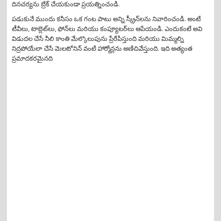
దినచర్యను బ్రేక్ చేయకుండా ప్రయత్నించండి.
పడుకునే ముందు కనీసం ఒక గంట పాటు అన్ని స్క్రీన్‌లను నివారించండి. అంటే
టీవీలు, టాబ్లెట్‌లు, ఫోన్‌లు మరియు కంప్యూటర్‌లు ఆపేయండి. ఎందుకంటే అవి
విడుదల చేసే నీలి కాంతి మేల్కొలుపును ప్రేరేపిస్తుంది మరియు మిమ్మల్ని
నిద్రపోయేలా చేసే మెలటోనిన్ వంటి హార్మోన్లను అణిచివేస్తుంది. ఇది అత్యంత
ప్రమాదకరమైనది