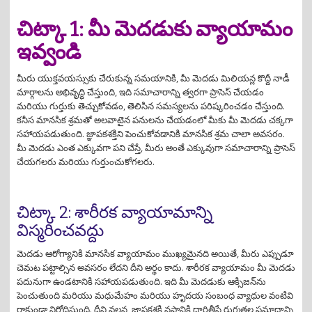
చిట్కా 1: మీ మెదడుకు వ్యాయామం
ఇవ్వండి
మీరు యుక్తవయస్సుకు చేరుకున్న సమయానికి, మీ మెదడు మిలియన్ల కొద్దీ నాడీ
మార్గాలను అభివృద్ధి చేస్తుంది, ఇది సమాచారాన్ని త్వరగా ప్రాసెస్ చేయడం
మరియు గుర్తుకు తెచ్చుకోవడం, తెలిసిన సమస్యలను పరిష్కరించడం చేస్తుంది.
కనీస మానసిక శ్రమతో అలవాటైన పనులను చేయడంలో మీకు మీ మెదడు చక్కగా
సహాయపడుతుంది. జ్ఞాపకశక్తిని పెంచుకోవడానికి మానసిక శ్రమ చాలా అవసరం.
మీ మెదడు ఎంత ఎక్కువగా పని చేస్తే, మీరు అంతే ఎక్కువుగా సమాచారాన్ని ప్రాసెస్
చేయగలరు మరియు గుర్తుంచుకోగలరు.
చిట్కా 2: శారీరక వ్యాయామాన్ని
విస్మరించవద్దు
మెదడు ఆరోగ్యానికి మానసిక వ్యాయామం ముఖ్యమైనది అయితే, మీరు ఎప్పుడూ
చెమట పట్టాల్సిన అవసరం లేదని దీని అర్థం కాదు. శారీరక వ్యాయామం మీ మెదడు
పదునుగా ఉండటానికి సహాయపడుతుంది. ఇది మీ మెదడుకు ఆక్సిజన్‌ను
పెంచుతుంది మరియు మధుమేహం మరియు హృదయ సంబంధ వ్యాధుల వంటివి
రాకుండా నిరోధిస్తుంది. దీని వలన జ్ఞాపకశక్తి నష్టానికి దారితీసే రుగ్మతల ప్రమాదాన్ని