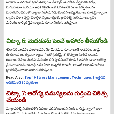
ఆధారాలు తెలియజేస్తూనే ఉన్నాయి. డిప్రెషన్, ఆందోళన, దీర్ఘకాలిక నొప్పి,
మధుమేహం మరియు అధిక రక్తపోటుతో సహా అనేక రకాల పరిస్థితులను
మెరుగుపరచడంలో ధ్యానం సహాయపడుతుందని అధ్యయనాలు చూపిస్తున్నాయి.
ధ్యానం వలన దృష్టి, ఏకాగ్రత, సృజనాత్మకత, జ్ఞాపకశక్తి మరియు అభ్యాసం
మరియు తార్కిక నైపుణ్యాలను కూడా మెరుగుపరుస్తాయి.
చిట్కా 6: మెదడును పెంచే ఆహారం తీసుకోండి
శరీరానికి ఇంధనం ఎంత అవసరమో మెదడుకు కూడా అంతే అవసరం. పండ్లు,
కూరగాయలు, తృణధాన్యాలు, "ఆరోగ్యకరమైన" కొవ్వులు (ఆలివ్ ఆయిల్,
గింజలు, చేపలు వంటివి) మరియు లీన్ ప్రొటీన్‌లతో కూడిన ఆహారం చాలా ఆరోగ్య
ప్రయోజనాలను అందిస్తుందని మీకు ఇప్పటికే తెలుసు, అయితే అలాంటి ఆహారం
జ్ఞాపకశక్తిని కూడా మెరుగుపరుస్తుంది.
Read Also:
Top 10 Stress Management Techniques | ఒత్తిడిని
అధిగమించే 10 పద్ధతులు
చిట్కా 7: ఆరోగ్య సమస్యలను గుర్తించి చికిత్స
చేయండి
మీ జ్ఞాపకశక్తి వివరించలేని విధంగా పడిపోయిందని మీరు భావిస్తున్నారా? అలా
అయితే, మీకున్న ఆరోగ్య సమస్యలు లేదా జీవనశైలి సమస్య కూడా అయి