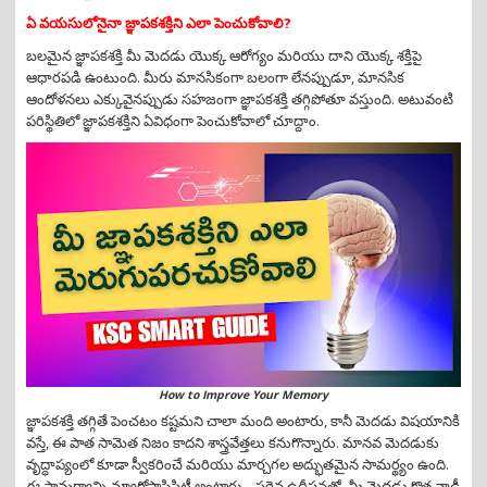
i
ఏ వయసులోనైనా జ్ఞాపకశక్తిని ఎలా పెంచుకోవాలి?
o
n
బలమైన జ్ఞాపకశక్తి మీ మెదడు యొక్క ఆరోగ్యం మరియు దాని యొక్క శక్తిపై
ఆధారపడి ఉంటుంది. మీరు మానసికంగా బలంగా లేనప్పుడూ, మానసిక
ఆందోళనలు ఎక్కువైనప్పుడు సహజంగా జ్ఞాపకశక్తి తగ్గిపోతూ వస్తుంది. అటువంటి
పరిస్థితిలో జ్ఞాపకశక్తిని ఏవిధంగా పెంచుకోవాలో చూద్దాం.
How to Improve Your Memory
జ్ఞాపకశక్తి తగ్గితే పెంచటం కష్టమని చాలా మంది అంటారు, కానీ మెదడు విషయానికి
వస్తే, ఈ పాత సామెత నిజం కాదని శాస్త్రవేత్తలు కనుగొన్నారు. మానవ మెదడుకు
వృద్ధాప్యంలో కూడా స్వీకరించే మరియు మార్చగల అద్భుతమైన సామర్థ్యం ఉంది.
ఈ సామర్థ్యాన్ని న్యూరోప్లాస్టిసిటీ అంటారు . సరైన ఉద్దీపనతో, మీ మెదడు కొత్త నాడీ