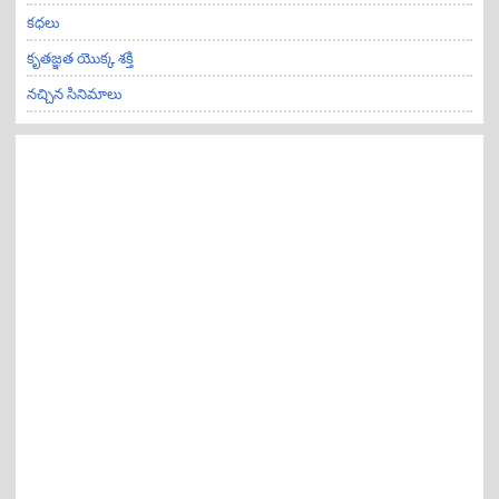
కధలు
కృతజ్ఞత యొక్క శక్తి
నచ్చిన సినిమాలు