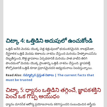
చిట్కా 4: ఒత్తిడిని అదుపులో ఉంచుకోండి
ఒత్తిడి అనేది మెదడు యొక్క చెత్త శత్రువులలో భయంకరమైనది. కాలక్రమేణా,
దీర్ఘకాలిక ఒత్తిడి మెదడు కణాలను నాశనం చేస్తుంది మరియు హిప్పోకాంపస్‌ను
దెబ్బతీస్తుంది, కొత్త జ్ఞాపకాలు ఏర్పడటానికి మరియు పాత వాటిని తిరిగి
పొందడంలో మెదడు యొక్క ప్రాంతాన్ని ఒత్తిడి నాశనం చేస్తుంది. జ్ఞాపకశక్తి
కోల్పోవడానికి ఒత్తిడి కూడా ప్రధానమైనదని అధ్యయనాలు సెలవిస్తున్నాయి.
Read Also:
నమ్మాల్సిన ప్రస్తుత నిజాలు | The current facts that
must be trusted
చిట్కా 5: ధ్యానం ఒత్తిడిని తగ్గించే, జ్ఞాపకశక్తిని
పెంచే ఒక గొప్ప ఆయుధం
ధ్యానం మానసిక ఆరోగ్య ప్రయోజనాలను కలిగిస్తుందని సంబంధించిన శాస్త్రీయ