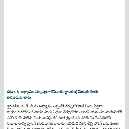
చిట్కా 8: అభ్యాసం ఎక్కువుగా చేసేవారు జ్ఞాపకశక్తి మెరుగుదలకు
కారణమవుతారు
శ్రద్ధ వహించండి. మీరు అభ్యాసం ఎప్పటికీ నేర్చుకోకపోతే మీరు ఏదైనా
గుర్తుంచుకోలేరు మరియు మీరు ఏదైనా నేర్చుకోలేరు-అంటే, దానిని మీ మెదడులోకి
ఎన్కోడ్ చేయలేరు-మీరు దానిపై తగినంత శ్రద్ధ చూపకపోతే. మీ మెమరీలోకి
సమాచారాన్ని ప్రాసెస్ చేయడానికి దాదాపు ఎనిమిది సెకన్ల తీవ్ర ఫోకస్ పడుతుంది.
మీరు ఎక్కువుగా పరధ్యానంలో ఉంటునట్లయితే, మీకు అంతరాయం కలగని నిశ్శబ్ద