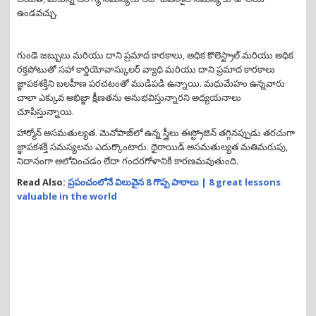
ఉండవచ్చు.
గుండె జబ్బులు మరియు దాని ప్రమాద కారకాలు, అధిక కొలెస్ట్రాల్ మరియు అధిక
రక్తపోటుతో సహా కార్డియోవాస్కులర్ వ్యాధి మరియు దాని ప్రమాద కారకాలు
జ్ఞాపకశక్తిని బలహీణ పరచటంతో ముడిపడి ఉన్నాయి. మధుమేహం ఉన్నవారు
చాలా ఎక్కువ అభిజ్ఞా క్షీణతను అనుభవిస్తున్నారని అధ్యయనాలు
చూపిస్తున్నాయి.
హార్మోన్ అసమతుల్యత. మెనోపాజ్‌లో ఉన్న స్త్రీలు ఈస్ట్రోజెన్ తగ్గినప్పుడు తరచుగా
జ్ఞాపకశక్తి సమస్యలను ఎదుర్కొంటారు. థైరాయిడ్ అసమతుల్యత మతిమరుపు,
నిదానంగా ఆలోచించడం లేదా గందరగోళానికి కారణమవుతుంది.
Read Also:
ప్రపంచంలోనే విలువైన 8 గొప్ప పాఠాలు | 8 great lessons
valuable in the world