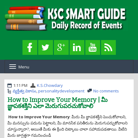
Menu
T
o
g
g
1:11 PM
K.S.Chowdary
l
వ్యక్తిత్వ వికాసం
,
personalitydevelopment
No comments
e
How to Improve Your Memory | మీ
n
జ్ఞాపకశక్తిని ఎలా మెరుగుపరచుకోవాలి
a
v
How to Improve Your Memory
i
: మీరు మీ జ్ఞాపకశక్తిని పెంచుకోవాలని,
g
మీ మనస్సును పదును పెట్టాలని, మీ మానసిక పనితీరును మెరుగుపర్చుకోవాలని
a
చూస్తున్నారా?, అయితే మీకు ఈ క్రింది చిట్కాలు చాలా సహాయపడతాయి. వీటిని
t
మీరు జాగ్రత్తగా గమనించండి