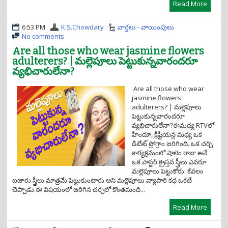
Read More
6:53 PM
K.S.Chowdary
వార్తలు - వాయింపులు
No comments
Are all those who wear jasmine flowers
adulterers? | మల్లెపూలు పెట్టుకున్నవారందరూ
వ్యభిచారులేనా?
Are all those who wear
jasmine flowers
adulterers? | మల్లెపూలు
పెట్టుకున్నవారందరూ
వ్యభిచారులేనా?ఈమధ్య RTVలో
హిందూ, క్రిష్టియన్ల మధ్య ఒక
డిబేట్ ప్రోగ్రాం జరిగింది. ఒక చర్చి
కార్యక్రమంలో షాలెం రాజు అనే
ఒక పాస్టర్ క్రైస్తవ స్త్రీలు ఎవరూ
మల్లెపూలు పెట్టుకోరు. కేవలం
బజారు స్త్రీలు మాత్రమే పెట్టుకుంటారు అని మల్లెపూలు వ్యాపారి కధ ఒకటి
చెప్పాడు.ఈ విషయంలో జరిగిన చర్చలో కొంతమంది...
Read More