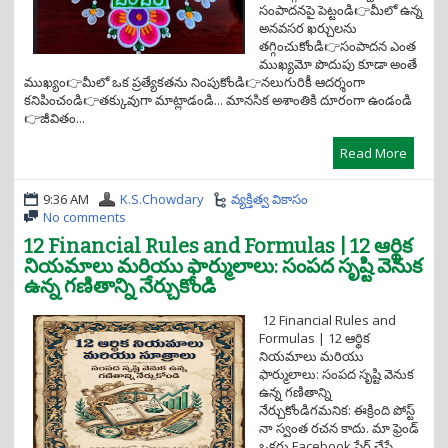
సంపాదనపై పెట్టండి👉మీలో ఉన్న
అనవసర ఖర్చులను
తగ్గించుకోండి👉సంపాదన ఎంత
ముఖ్యమో పొదుపు కూడా అంతే
ముఖ్యం👉మీలో ఒక ప్రత్యేకతను నింపుకోండి👉నలుగురికీ ఆదర్శంగా
కనిపించండి👉తక్కువుగా మాట్లాడండి... మానసిక అశాంతికి దూరంగా ఉండండి
👉జీవితం...
Read More
9:36 AM
K.S.Chowdary
వ్యక్తిత్వ వికాసం
No comments
12 Financial Rules and Formulas | 12 ఆర్థిక
నియమాలు మరియు ఫార్ములాలు: సంపద సృష్టి వెనుక
ఉన్న గణితాన్ని నేర్చుకోండి
12 Financial Rules and
Formulas | 12 ఆర్థిక
నియమాలు మరియు
ఫార్ములాలు: సంపద సృష్టి వెనుక
ఉన్న గణితాన్ని
నేర్చుకోండిగమనిక: ఈక్రింది పోస్ట్
నా స్వంత రచన కాదు. మా ఫ్రెండ్
ఒకరు Facebook షేర్ చేస్తే