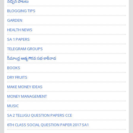
నచ్చిన పాటలు
BLOGGING TIPS
GARDEN
HEALTH NEWS
SA 1 PAPERS
TELEGRAM GROUPS
సీమాంధ్ర ఆత్మ గౌరవ సభ-కాకినాడ
BOOKS
DRY FRUITS
MAKE MONEY IDEAS
MONEY MANAGEMENT
MUSIC
SA 2 TELUGU QUESTION PAPERS CCE
6TH CLASS SOCIAL QUESTION PAPER 2017 SA1