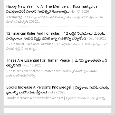
Happy New Year To All The Members | Kscsmartguide
సభ్యులందరికీ నూతన సంవత్సర శుభాకాంక్షలు
- Jan 01 2026
kscsmartguide సభ్యులందరికీ నూతన సంవత్సర శుభాకాంక్షలు👉మిత్రులారా ఈ
నూతన సంవత్సరం 2026ని...
12 Financial Rules And Formulas | 12 ఆర్థిక నియమాలు మరియు
ఫార్ములాలు: సంపద సృష్టి వెనుక ఉన్న గణితాన్ని నేర్చుకోండి
- Dec 18 2025
12 Financial Rules and Formulas | 12 ఆర్థిక నియమాలు మరియు ఫార్ములాలు:
సంపద సృష్టి వెనుక ఉన్న...
These Are Essential For Human Peace! | మనిషి ప్రశాంతతకు ఇవి
తప్పనిసరి!
- Nov 12 2025
These are essential for human peace!: ఈరోజుల్లో మనిషి ప్రశాంతతగా
బ్రతకాలంటే ఈక్రింది టిప్స్...
Books Increase A Person's Knowledge! | పుస్తకాలు మనిషి యొక్క
జ్ఞానాన్ని పెంపొందింపజేస్తాయి!
- Jul 29 2025
Books increase a person's knowledge! | పుస్తకాలు మనిషి యొక్క జ్ఞానాన్ని...