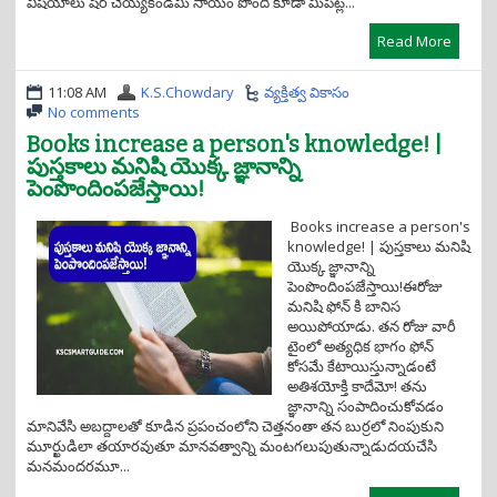
విషయాలు షేర్ చెయ్యకండిమీ సాయం పొంది కూడా మీపట్ల...
Read More
11:08 AM
K.S.Chowdary
వ్యక్తిత్వ వికాసం
No comments
Books increase a person's knowledge! |
పుస్తకాలు మనిషి యొక్క జ్ఞానాన్ని
పెంపొందింపజేస్తాయి!
Books increase a person's
knowledge! | పుస్తకాలు మనిషి
యొక్క జ్ఞానాన్ని
పెంపొందింపజేస్తాయి!ఈరోజు
మనిషి ఫోన్ కి బానిస
అయిపోయాడు. తన రోజు వారీ
టైంలో అత్యధిక భాగం ఫోన్
కోసమే కేటాయిస్తున్నాడంటే
అతిశయోక్తి కాదేమో! తను
జ్ఞానాన్ని సంపాదించుకోవడం
మానివేసి అబద్దాలతో కూడిన ప్రపంచంలోని చెత్తనంతా తన బుర్రలో నింపుకుని
మూర్ఖుడిలా తయారవుతూ మానవత్వాన్ని మంటగలుపుతున్నాడుదయచేసి
మనమందరమూ...