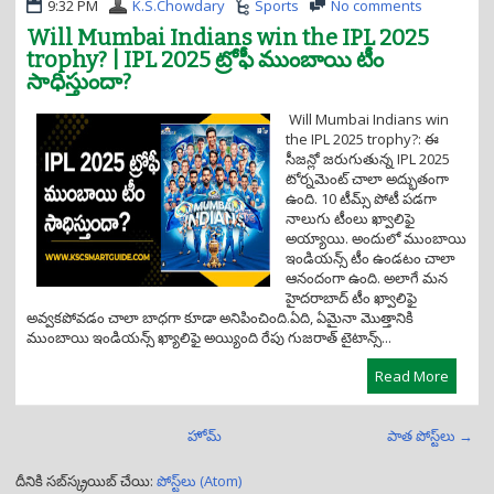
9:32 PM
K.S.Chowdary
Sports
No comments
Will Mumbai Indians win the IPL 2025
trophy? | IPL 2025 ట్రోఫీ ముంబాయి టీం
సాధిస్తుందా?
Will Mumbai Indians win
the IPL 2025 trophy?: ఈ
సీజన్లో జరుగుతున్న IPL 2025
టోర్నమెంట్ చాలా అద్భుతంగా
ఉంది. 10 టీమ్స్ పోటీ పడగా
నాలుగు టీంలు ఖ్వాలిఫై
అయ్యాయి. అందులో ముంబాయి
ఇండియన్స్ టీం ఉండటం చాలా
ఆనందంగా ఉంది. అలాగే మన
హైదరాబాద్ టీం ఖ్వాలిఫై
అవ్వకపోవడం చాలా బాధగా కూడా అనిపించింది.ఏది, ఏమైనా మొత్తానికి
ముంబాయి ఇండియన్స్ ఖ్యాలిఫై అయ్యింది రేపు గుజరాత్ టైటాన్స్...
Read More
హోమ్
పాత పోస్ట్‌లు →
దీనికి సబ్‌స్క్రయిబ్ చేయి:
పోస్ట్‌లు (Atom)