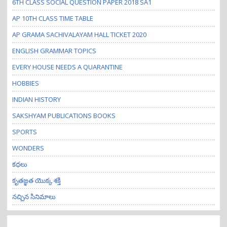
6TH CLASS SOCIAL QUESTION PAPER 2018 SA1
AP 10TH CLASS TIME TABLE
AP GRAMA SACHIVALAYAM HALL TICKET 2020
ENGLISH GRAMMAR TOPICS
EVERY HOUSE NEEDS A QUARANTINE
HOBBIES
INDIAN HISTORY
SAKSHYAM PUBLICATIONS BOOKS
SPORTS
WONDERS
కధలు
కృతజ్ఞత యొక్క శక్తి
నచ్చిన సినిమాలు