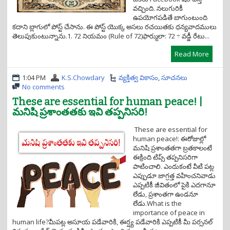
వచ్చింది. నలుగురికీ
ఉపయోగపడితే బాగుంటుంది
కదాని బ్లాగులో పోస్ట్ చేసాను. ఈ పోస్ట్ యొక్క అసలు రచయితకు ధన్యవాదములు
తెలుపుకుంటున్నాను.1. 72 నియమం (Rule of 72)ఫార్ములా: 72 ÷ వడ్డీ రేటు...
Read More
1:04 PM
K.S.Chowdary
వ్యక్తిత్వ వికాసం
,
సూచనలు
No comments
These are essential for human peace! |
మనిషి ప్రశాంతతకు ఇవి తప్పనిసరి!
These are essential for
human peace!: ఈరోజుల్లో
మనిషి ప్రశాంతతగా బ్రతకాలంటే
ఈక్రింది టిప్స్ తప్పనిసరిగా
పాటించాలి. ఎందుకంటే వీటి పట్ల
ఎప్పుడూ జాగ్రత్త వహించనివాడు
ఎప్పటికీ జీవితంలో పైకి ఎదగానూ
లేడు, ప్రశాంతగా ఉండనూ
లేడు.What is the
importance of peace in
human life?మీపట్ల అసూయ పడేవారికి, ఈర్ష్య పడేవారికి ఎప్పటికీ మీ పర్సనల్