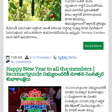
i
Garden ఒకటి. మనం
o
స్వంతంగా గార్డెన్ పెంచుకోవడం
n
వలన మానిసిక ప్రశాంతతతో
పాటు ఆర్గానిక్ కూరగాయలను
కూడా తినవచ్చు.
ఈమధ్యకాలంలో ఆర్గానిక్ ప్రోడక్టల
డిమాండ్ పెరుగుతూ వస్తోంది. అంతే కాకుండా గార్డెనర్ల సంఖ్య కూడా విపరీతంగా
పెరుగుతుంది. ఇది ఒకరకంగా శుభసూచకమే!మనం ఇప్పుడు Terrace Garden
వలన కలిగే ఉపయోగాలు,...
Read More
7:08 AM
K.S.Chowdary
వ్యక్తిత్వ వికాసం
No comments
Happy New Year to all the members |
kscsmartguide సభ్యులందరికీ నూతన సంవత్సర
శుభాకాంక్షలు
kscsmartguide సభ్యులందరికీ
నూతన సంవత్సర శుభాకాంక్షలు
👉మిత్రులారా ఈ నూతన
సంవత్సరం 2026ని చక్కని ఆర్ధిక
క్రమశిక్షణతో మొదలుపెట్టండి👉
మీ టార్గెట్ అంతా డబ్బు