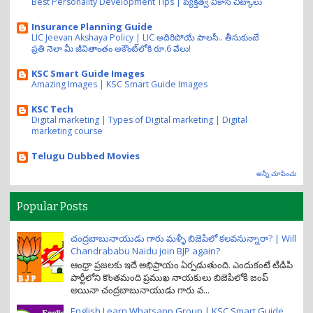
Best Personality Development Tips | వ్యక్తిత్వ వికాస చిట్కాలు
Insurance Planning Guide
LIC Jeevan Akshaya Policy | LIC అదిరిపోయే పాలసీ.. తీసుకుంటే
ప్రతి నెలా మీ జీవితాంతం అకౌంట్‌లోకి రూ.6 వేలు!
KSC Smart Guide Images
Amazing Images | KSC Smart Guide Images
KSC Tech
Digital marketing | Types of Digital marketing | Digital
marketing course
Telugu Dubbed Movies
అన్నీ చూపించు
Popular Posts
చంద్రబాబునాయుడు గారు మళ్ళీ బిజెపిలో కలవనున్నారా? | Will
Chandrababu Naidu join BJP again?
ఆంధ్రా ప్రజలకు ఇదే అభిప్రాయం ఏర్పడుతుంది. ఎందుకంటే టిడిపి
పార్టీలోని కొంతమంది ప్రముఖ నాయకులు బిజెపిలోకి జంప్
అయినా చంద్రబాబునాయుడు గారు వ...
English Learn Whatsapp Group | KSC Smart Guide