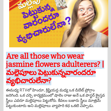
i
o
n
Are all those who wear
jasmine flowers adulterers? |
మల్లెపూలు పెట్టుకున్నవారందరూ
వ్యభిచారులేనా?
ఈమధ్య RTVలో హిందూ, క్రిష్టియన్ల మధ్య ఒక డిబేట్ ప్రోగ్రాం
జరిగింది. ఒక చర్చి కార్యక్రమంలో షాలెం రాజు అనే ఒక పాస్టర్ క్రైస్తవ
స్త్రీలు ఎవరూ మల్లెపూలు పెట్టుకోరు. కేవలం బజారు స్త్రీలు మాత్రమే
పెట్టుకుంటారు అని మల్లెపూలు వ్యాపారి కధ ఒకటి చెప్పాడు.