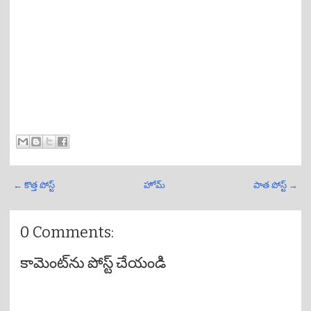
← కొత్త పోస్ట్
హోమ్
పాత పోస్ట్ →
0 Comments:
కామెంట్‌ను పోస్ట్ చేయండి