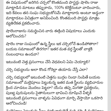
ఈ విషయంలో జరిగిన చర్చలో కొంతమంది పాస్టర్లు షాలెం రాజు
మాట్లాడిన మాటలు తప్పుకాదు, 100% కరెక్టేనంటూ వాదించారు,
ఇది కేవలం తన సంఘ సభ్యులకోసమే మాట్లాడారు అంటూ అడ్డంగా
మాట్లాడటం విచిత్రంగా అనిపించింది. కొంతమంది పాస్టర్లు మాత్రం
వ్యతిరేకత ప్రకటించారు.
షాలెంరాజును సమర్ధించిన వారు ఈక్రింది విషయాలు ఎందుకు
ఆలోచించరు?
షాలెం రాజు సంఘంలో ఉన్న స్త్రీలు ఇక చర్చిలోనే ఉండిపోతారా?
బయట సమాజంలో తిరగరా? ఇతర మత వర్గ స్త్రీలతో వాళ్లకి
సంబంధాలు ఉండవా?
ఇటువంటి చెత్త ప్రసంగాలు చేసే వెధవలని ఏమి చెయ్యాలి?
చర్చి సభ్యులను అలా కొండ గోరెల్లా తయారు చేస్తే ఎలా?
చర్చి సభ్యులలో ఇటువంటి చెత్తను బుర్రల నిండా నింపితే బయట
సమాజంలో మల్లెపూలు పెట్టుకున్న ఇతర మత స్త్రీలను వ్యభిచారుల
క్రింద చూడటం మొదలు పెట్టరా? యేసు తప్ప మిగతా ప్రవక్తలను,
పుణ్య పురుషులను సైతానులుగా భావించి దూషించే వీళ్ళకి
ఇటువంటి ప్రసంగాలు వాళ్ళను ఏవిధంగా మార్చి వేస్తాయో ఒకసారి
ఆలోచించండి!
మల్లెపూలు పెట్టుకున్న స్త్రీలు వ్యభిచారులైతే మరి చర్చి కి మల్లెపూలు