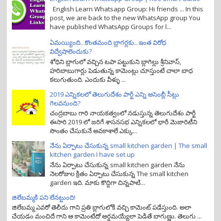
English Learn Whatsapp Group: Hi friends ... In this
post, we are back to the new WhatsApp group You
have published WhatsApp Groups for l...
ఏమయ్యింది...కొంతమంది బ్లాగర్లకు...ఇంత విరోధ
విద్వేషాలెందుకు?
శోధిని బ్లాగులో వచ్చిన టపా పట్టుకుని బ్లాగిల్లు శ్రీనివాస్,
హరిబాబుగార్లు పెడుతున్న కామెంట్లు చూస్తుంటే చాలా బాధ
కలుగుతుంది. ఎందుకు వీళ్ళు ...
2019 ఎన్నికలలో తెలుగుదేశం పార్టీ ఎన్ని అసెంబ్లీ సీట్లు
గెలవనుంది?
చంద్రబాబు గారి నాయకత్వంలో నడుస్తున్న తెలుగుదేశం పార్టీ
ఈసారి 2019 లో జరిగే శాసనసభ ఎన్నికలలో భారీ మెజారిటీని
సొంతం చేసుకునే అవకాశాలే ఎక్కు...
నేను ఏర్పాటు చేసుకున్న small kitchen garden | The small
kitchen garden I have set up
నేను ఏర్పాటు చేసుకున్న small kitchen garden నేను
నెలరోజుల క్రితం ఏర్పాటు చేసుకున్న The small kitchen
garden ఇది. మాకు కొద్దిగా చిన్నపాటి...
జిలేబమ్మకి పని లేనట్టుంది!
జిలేబమ్మ ఎవరో తెలీదు గాని ప్రతి బ్లాగులోకి వచ్చి కామెంట్ పడేస్తుంది. అలా
చేయడం మంచిదే గాని ఆ కామెంటేదో అర్ధమయ్యేలా పెడితే బాగుణ్ణు. తెలుగు ...