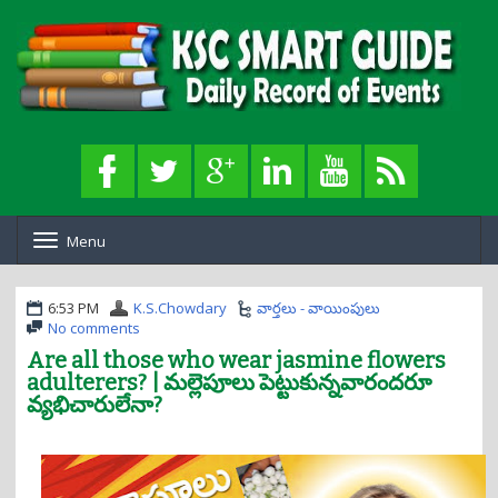
Menu
T
o
g
g
6:53 PM
K.S.Chowdary
వార్తలు - వాయింపులు
l
No comments
e
Are all those who wear jasmine flowers
n
adulterers? | మల్లెపూలు పెట్టుకున్నవారందరూ
a
వ్యభిచారులేనా?
v
i
g
a
t