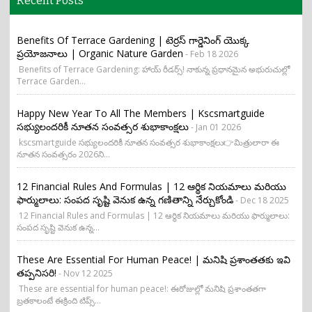
Recent Posts
Benefits Of Terrace Gardening | టెర్రస్ గార్డెనింగ్ యొక్క
ప్రయోజనాలు | Organic Nature Garden
- Feb 18 2026
Benefits of Terrace Gardening: హాయ్ రీడర్స్! నాకున్న ప్రధానమైన అభురుచుల్లో
Terrace Garden...
Happy New Year To All The Members | Kscsmartguide
సభ్యులందరికీ నూతన సంవత్సర శుభాకాంక్షలు
- Jan 01 2026
kscsmartguide సభ్యులందరికీ నూతన సంవత్సర శుభాకాంక్షలు👉మిత్రులారా ఈ
నూతన సంవత్సరం 2026ని...
12 Financial Rules And Formulas | 12 ఆర్థిక నియమాలు మరియు
ఫార్ములాలు: సంపద సృష్టి వెనుక ఉన్న గణితాన్ని నేర్చుకోండి
- Dec 18 2025
12 Financial Rules and Formulas | 12 ఆర్థిక నియమాలు మరియు ఫార్ములాలు:
సంపద సృష్టి వెనుక ఉన్న...
These Are Essential For Human Peace! | మనిషి ప్రశాంతతకు ఇవి
తప్పనిసరి!
- Nov 12 2025
These are essential for human peace!: ఈరోజుల్లో మనిషి ప్రశాంతతగా
బ్రతకాలంటే ఈక్రింది టిప్స్...