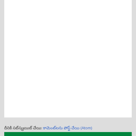
దీనికి సబ్‌స్క్రయిబ్ చేయి:
కామెంట్‌లను పోస్ట్ చేయి (Atom)