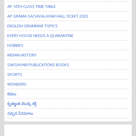
AP 10TH CLASS TIME TABLE
AP GRAMA SACHIVALAYAM HALL TICKET 2020
ENGLISH GRAMMAR TOPICS
EVERY HOUSE NEEDS A QUARANTINE
HOBBIES
INDIAN HISTORY
SAKSHYAM PUBLICATIONS BOOKS
SPORTS
WONDERS
కధలు
కృతజ్ఞత యొక్క శక్తి
నచ్చిన సినిమాలు