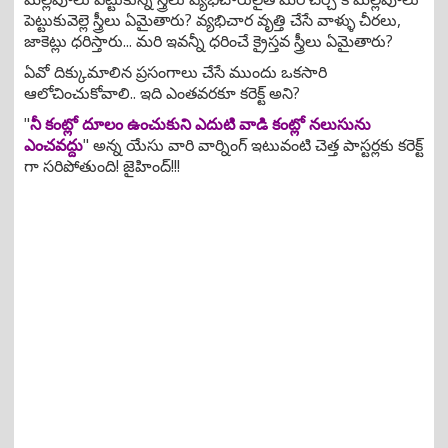
పెట్టుకువెల్లె స్త్రీలు ఏమైతారు? వ్యభిచార వృత్తి చేసే వాళ్ళు చీరలు,
జాకెట్లు ధరిస్తారు... మరి ఇవన్నీ ధరించే క్రైస్తవ స్త్రీలు ఏమైతారు?
ఏవో దిక్కుమాలిన ప్రసంగాలు చేసే ముందు ఒకసారి
ఆలోచించుకోవాలి.. ఇది ఎంతవరకూ కరెక్ట్ అని?
"
నీ కంట్లో దూలం ఉంచుకుని ఎదుటి వాడి కంట్లో నలుసును
ఎంచవద్దు
" అన్న యేసు వారి వార్నింగ్ ఇటువంటి చెత్త పాస్టర్లకు కరెక్ట్
గా సరిపోతుంది! జైహింద్!!!