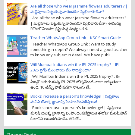
Are all those who wear jasmine flowers adulterers? |
మల్లెపూలు పెట్టుకున్నవారందరూ వ్యభిచారులేనా?
Are all those who wear jasmine flowers adulterers?
| మల్లెపూలు పెట్టుకున్నవారందరూ వ్యభిచారులేనా? ఈమధ్య
RTVలో హిందూ, క్రిష్టియన్ల మధ్య ఒక డ...
Teacher WhatsApp Group Link | KSC Smart Guide
Teacher WhatsApp Group Link : Want to study
something in-depth? We always need a good teacher
to know any subject in detail. We have publi...
Will Mumbai Indians win the IPL 2025 trophy? | IPL
2025 ట్రోఫీ ముంబాయి టీం సాధిస్తుందా?
Will Mumbai Indians win the IPL 2025 trophy? : ఈ
సీజన్లో జరుగుతున్న IPL 2025 టోర్నమెంట్ చాలా అద్భుతంగా
ఉంది. 10 టీమ్స్ పోటీ పడగా నాలుగు టీ...
Books increase a person's knowledge! | పుస్తకాలు
మనిషి యొక్క జ్ఞానాన్ని పెంపొందింపజేస్తాయి!
Books increase a person's knowledge! | పుస్తకాలు
మనిషి యొక్క జ్ఞానాన్ని పెంపొందింపజేస్తాయి! ఈరోజు మనిషి ఫోన్
కి బానిస అయిపోయాడు. తన రో...