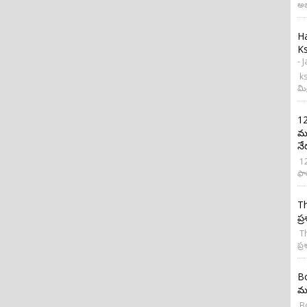
అభ
H
Ks
- 
ks
మి
12
మర
నే
12
ఫా
Th
ప్
Th
ప్ర
Bo
మన
Bo