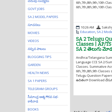
చదువు-సంధ్యలు
6th,7th,8th,9th,10th Cl
6th,7th,8th,9th,10th Clas
GOVT JOBS
SA 2 MODEL PAPERS
సూచనలు
10:26 AM
Saksh
Education
,
SA 2 Mode
MOVIES
SA 2 Telugu Qu
VIDEOS
Classes | AP/T
SA 2 తెలుగు మోడల్ ప
నచ్చిన పాటలు
BLOGGING TIPS
Andhra/Telangana Summa
Language CCE SA 2/Summ
GARDEN
Classes. Summative As
6th,7th,8th,9th Classes
HEALTH NEWS
Telugu Question Papers న
ఉచితంగా Download చేసుకోవ
SA 1 PAPERS
TELEGRAM GROUPS
సీమాంధ్ర ఆత్మ గౌరవ సభ-
కాకినాడ
BOOKS