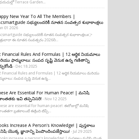
ురుచుల్లో Terrace Garden...
appy New Year To All The Members |
csmartguide సభ్యులందరికీ నూతన సంవత్సర శుభాకాంక్షలు
Jan 01 2026
csmartguide సభ్యులందరికీ నూతన సంవత్సర శుభాకాంక్షలు👉
త్రులారా ఈ నూతన సంవత్సరం 2026ని...
 Financial Rules And Formulas | 12 ఆర్థిక నియమాలు
ియు ఫార్ములాలు: సంపద సృష్టి వెనుక ఉన్న గణితాన్ని
ర్చుకోండి
- Dec 18 2025
 Financial Rules and Formulas | 12 ఆర్థిక నియమాలు మరియు
ర్ములాలు: సంపద సృష్టి వెనుక ఉన్న...
ese Are Essential For Human Peace! | మనిషి
రశాంతతకు ఇవి తప్పనిసరి!
- Nov 12 2025
ese are essential for human peace!: ఈరోజుల్లో మనిషి
శాంతతగా బ్రతకాలంటే ఈక్రింది టిప్స్...
oks Increase A Person's Knowledge! | పుస్తకాలు
ిషి యొక్క జ్ఞానాన్ని పెంపొందింపజేస్తాయి!
- Jul 29 2025
oks increase a person's knowledge! | పుస్తకాలు మనిషి యొక్క