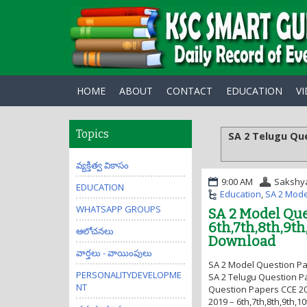
HOME
ABOUT
CONTACT
EDUCATION
V
Topics
SA 2 Telugu Qu
వ్యక్తిత్వ వికాసం
9:00 AM
Sakshy
EDUCATION
Education
,
SA 2 Mode
WHATSAPP GROUPS
SA 2 Model Que
6th,7th,8th,9th
ఆలోచనలు
Download
వార్తలు - వాయింపులు
SA 2 Model Question Pa
PERSONALITYDEVELOPME
SA 2 Telugu Question Pa
NT
Question Papers CCE 201
2019 – 6th,7th,8th,9th,