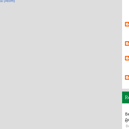
్‌లు (Atom)
R
Be
ప్
Be