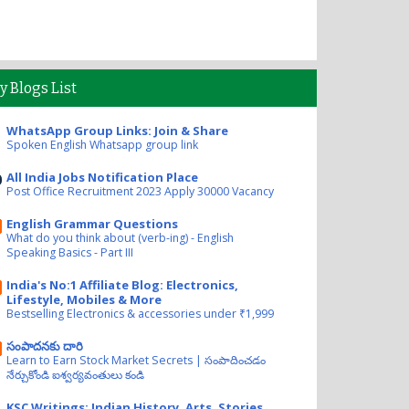
y Blogs List
WhatsApp Group Links: Join & Share
Spoken English Whatsapp group link
All India Jobs Notification Place
Post Office Recruitment 2023 Apply 30000 Vacancy
English Grammar Questions
What do you think about (verb-ing) - English
Speaking Basics - Part III
India's No:1 Affiliate Blog: Electronics,
Lifestyle, Mobiles & More
Bestselling Electronics & accessories under ₹1,999
సంపాదనకు దారి
Learn to Earn Stock Market Secrets | సంపాదించడం
నేర్చుకోండి ఐశ్వర్యవంతులు కండి
KSC Writings: Indian History, Arts, Stories,