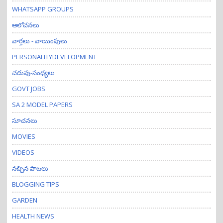
WHATSAPP GROUPS
ఆలోచనలు
వార్తలు - వాయింపులు
PERSONALITYDEVELOPMENT
చదువు-సంధ్యలు
GOVT JOBS
SA 2 MODEL PAPERS
సూచనలు
MOVIES
VIDEOS
నచ్చిన పాటలు
BLOGGING TIPS
GARDEN
HEALTH NEWS