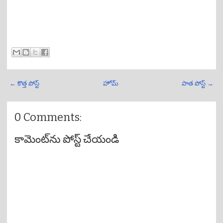
← కొత్త పోస్ట్
హోమ్
పాత పోస్ట్ →
0 Comments:
కామెంట్‌ను పోస్ట్ చేయండి