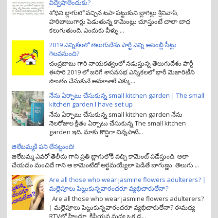
విద్వేషాలెందుకు?
శోధిని బ్లాగులో వచ్చిన టపా పట్టుకుని బ్లాగిల్లు శ్రీనివాస్,
హరిబాబుగార్లు పెడుతున్న కామెంట్లు చూస్తుంటే చాలా బాధ
కలుగుతుంది. ఎందుకు వీళ్ళు ...
2019 ఎన్నికలలో తెలుగుదేశం పార్టీ ఎన్ని అసెంబ్లీ సీట్లు
గెలవనుంది?
చంద్రబాబు గారి నాయకత్వంలో నడుస్తున్న తెలుగుదేశం పార్టీ
ఈసారి 2019 లో జరిగే శాసనసభ ఎన్నికలలో భారీ మెజారిటీని
సొంతం చేసుకునే అవకాశాలే ఎక్కు...
నేను ఏర్పాటు చేసుకున్న small kitchen garden | The small
kitchen garden I have set up
నేను ఏర్పాటు చేసుకున్న small kitchen garden నేను
నెలరోజుల క్రితం ఏర్పాటు చేసుకున్న The small kitchen
garden ఇది. మాకు కొద్దిగా చిన్నపాటి...
జిలేబమ్మకి పని లేనట్టుంది!
జిలేబమ్మ ఎవరో తెలీదు గాని ప్రతి బ్లాగులోకి వచ్చి కామెంట్ పడేస్తుంది. అలా
చేయడం మంచిదే గాని ఆ కామెంటేదో అర్ధమయ్యేలా పెడితే బాగుణ్ణు. తెలుగు ...
Are all those who wear jasmine flowers adulterers? |
మల్లెపూలు పెట్టుకున్నవారందరూ వ్యభిచారులేనా?
Are all those who wear jasmine flowers adulterers?
| మల్లెపూలు పెట్టుకున్నవారందరూ వ్యభిచారులేనా? ఈమధ్య
RTVలో హిందూ, క్రిష్టియన్ల మధ్య ఒక డ...