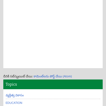
దీనికి సబ్‌స్క్రయిబ్ చేయి:
కామెంట్‌లను పోస్ట్ చేయి (Atom)
Topics
వ్యక్తిత్వ వికాసం
EDUCATION