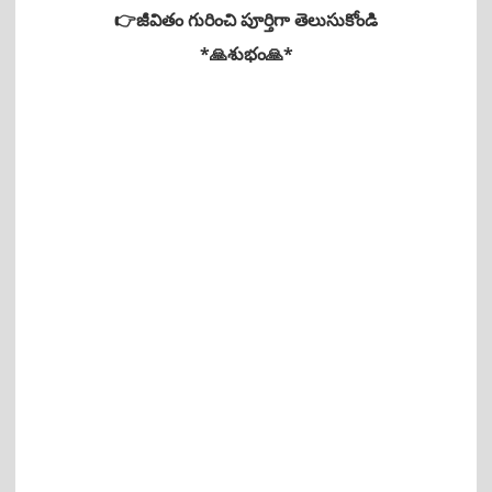
👉జీవితం గురించి పూర్తిగా తెలుసుకోండి
*🙏శుభం🙏*