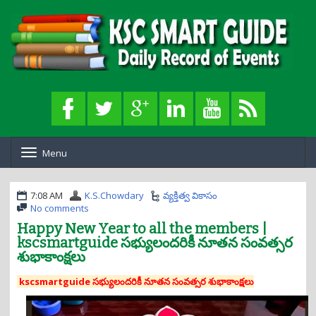
Menu
T
o
g
g
7:08 AM
K.S.Chowdary
వ్యక్తిత్వ వికాసం
l
No comments
e
Happy New Year to all the members |
n
kscsmartguide సభ్యులందరికీ నూతన సంవత్సర
a
శుభాకాంక్షలు
v
i
g
kscsmartguide సభ్యులందరికీ నూతన సంవత్సర శుభాకాంక్షలు
a
t