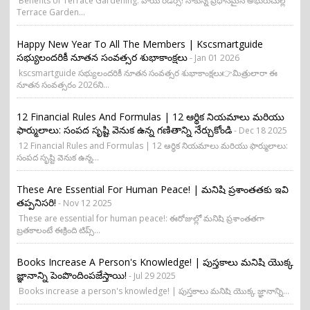
Benefits of Terrace Gardening: హాయ్ రీడర్స్! నాకున్న ప్రధానమైన అభురుచుల్లో
Terrace Garden...
Happy New Year To All The Members | Kscsmartguide
సభ్యులందరికీ నూతన సంవత్సర శుభాకాంక్షలు
- Jan 01 2026
kscsmartguide సభ్యులందరికీ నూతన సంవత్సర శుభాకాంక్షలు👉మిత్రులారా ఈ
నూతన సంవత్సరం 2026ని...
12 Financial Rules And Formulas | 12 ఆర్థిక నియమాలు మరియు
ఫార్ములాలు: సంపద సృష్టి వెనుక ఉన్న గణితాన్ని నేర్చుకోండి
- Dec 18 2025
12 Financial Rules and Formulas | 12 ఆర్థిక నియమాలు మరియు ఫార్ములాలు:
సంపద సృష్టి వెనుక ఉన్న...
These Are Essential For Human Peace! | మనిషి ప్రశాంతతకు ఇవి
తప్పనిసరి!
- Nov 12 2025
These are essential for human peace!: ఈరోజుల్లో మనిషి ప్రశాంతతగా
బ్రతకాలంటే ఈక్రింది టిప్స్...
Books Increase A Person's Knowledge! | పుస్తకాలు మనిషి యొక్క
జ్ఞానాన్ని పెంపొందింపజేస్తాయి!
- Jul 29 2025
Books increase a person's knowledge! | పుస్తకాలు మనిషి యొక్క జ్ఞానాన్ని...