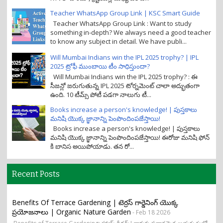
Teacher WhatsApp Group Link | KSC Smart Guide
Teacher WhatsApp Group Link : Want to study
something in-depth? We always need a good teacher
to know any subject in detail. We have publi...
Will Mumbai Indians win the IPL 2025 trophy? | IPL
2025 ట్రోఫీ ముంబాయి టీం సాధిస్తుందా?
Will Mumbai Indians win the IPL 2025 trophy? : ఈ
సీజన్లో జరుగుతున్న IPL 2025 టోర్నమెంట్ చాలా అద్భుతంగా
ఉంది. 10 టీమ్స్ పోటీ పడగా నాలుగు టీ...
Books increase a person's knowledge! | పుస్తకాలు
మనిషి యొక్క జ్ఞానాన్ని పెంపొందింపజేస్తాయి!
Books increase a person's knowledge! | పుస్తకాలు
మనిషి యొక్క జ్ఞానాన్ని పెంపొందింపజేస్తాయి! ఈరోజు మనిషి ఫోన్
కి బానిస అయిపోయాడు. తన రో...
Recent Posts
Benefits Of Terrace Gardening | టెర్రస్ గార్డెనింగ్ యొక్క
ప్రయోజనాలు | Organic Nature Garden
- Feb 18 2026