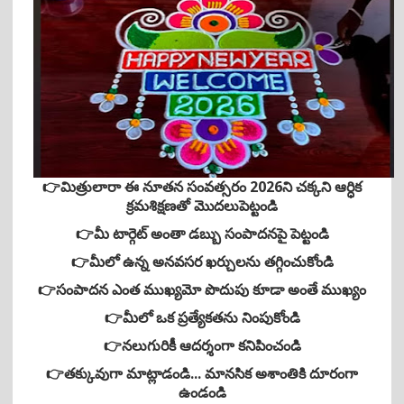
i
o
n
👉మిత్రులారా ఈ నూతన సంవత్సరం 2026ని చక్కని ఆర్ధిక
క్రమశిక్షణతో మొదలుపెట్టండి
👉మీ టార్గెట్ అంతా డబ్బు సంపాదనపై పెట్టండి
👉మీలో ఉన్న అనవసర ఖర్చులను తగ్గించుకోండి
👉సంపాదన ఎంత ముఖ్యమో పొదుపు కూడా అంతే ముఖ్యం
👉మీలో ఒక ప్రత్యేకతను నింపుకోండి
👉నలుగురికీ ఆదర్శంగా కనిపించండి
👉తక్కువుగా మాట్లాడండి... మానసిక అశాంతికి దూరంగా
ఉండండి