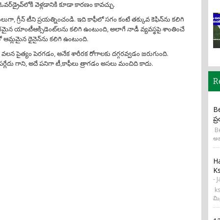
వర్‌డ్రైవ్‌లోకి వెళ్లడానికి కూడా కారణం కావచ్చు.
బదులుగా, గ్రీన్ టీని ప్రయత్నించండి. ఇది కాఫీలో సగం కంటే తక్కువ కెఫిన్‌ను కలిగి
న యాంటీఆక్సిడెంట్‌లను కలిగి ఉంటుంది, అలాగే నాడీ వ్యవస్థపై శాంతించే
ో ఆమ్లమైన థైనైన్‌ను కలిగి ఉంటుంది.
డం వలన పైత్యం పెరగడం, అనేక శారీరక రోగాలకు దగ్గరవ్వడం జరుగుంది.
్లేదు గాని, అదే పనిగా టీ,కాఫీలు త్రాగడం అసలు మంచిది కాదు.
R
Be
ప్
Be
అభ
H
Ks
- 
ks
మి