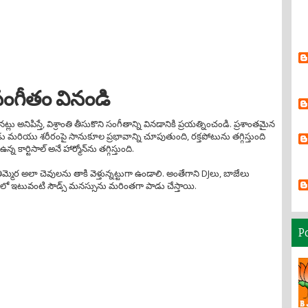
సంగీతం వినండి
లు అనిపిస్తే, విశ్రాంతి తీసుకొని సంగీతాన్ని వినడానికి ప్రయత్నించండి. ప్రశాంతమైన
ు మరియు శరీరంపై సానుకూల ప్రభావాన్ని చూపుతుంది, రక్తపోటును తగ్గిస్తుంది
కార్టిసాల్ అనే హార్మోన్‌ను తగ్గిస్తుంది.
ిమ్మెర అలా చెవులను తాకి వెళ్తున్నట్టుగా ఉండాలి. అంతేగాని DJలు, బాజేలు
ో ఇటువంటి సౌడ్స్ మనస్సును మరింతగా పాడు చేస్తాయి.
P