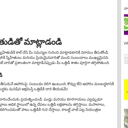
నా
తుడితో మాట్లాడండి
Wh
 స్నేహితుడికి కాల్ చేసి మీ సమస్యల గురించి మాట్లాడటానికి విరామం తీసుకోండి.
ైలికి స్నేహితులు మరియు ప్రియమైనవారితో మంచి సంబంధాలు ముఖ్యమైనవి.
 వారితో ప్రశాంతంగా మాట్లాడినప్పుడు మీ ఒత్తిడి శాతం పూర్తిగా తగ్గిపోతుంది.
ి
రు తీసుకునే ఆహారంపై సంబంధం కలిగి ఉంటుంది. కొవ్వు లేని ఆహారం మలబద్ధకానికి
ం మనిషిని ఆక్రమిస్తే ఒత్తిడికి దారి తీయడమే!
ు నివారించేందుకు ప్రయత్నించండి. పండ్లు మరియు కూరగాయలు ఎల్లప్పుడూ
లాలు అధిక స్థాయిలో ఉన్న చేపలు ఒత్తిడి లక్షణాలను తగ్గిస్తాయి. మసాలాలు,
గించడంతో పాటు ఒత్తిడికి గురి చేస్తాయి. కాబట్టి వాటి పట్ల నియంత్రణ