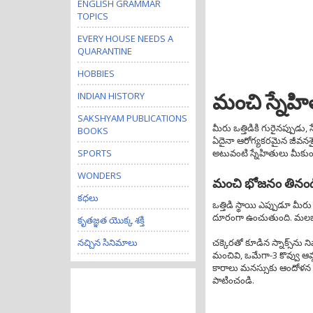
ENGLISH GRAMMAR
TOPICS
EVERY HOUSE NEEDS A
QUARANTINE
HOBBIES
INDIAN HISTORY
మంచి స్నేహి
SAKSHYAM PUBLICATIONS
మీరు ఒత్తిడికి గురైనప్పుడు,
BOOKS
ఏదైనా ఆరోగ్యకరమైన జీవనశ
అటువంటి స్నేహితులు మీకుంటే
SPORTS
WONDERS
మంచి భోజనం తినండ
కధలు
ఒత్తిడి స్థాయి ఎప్పుడూ మీ
దూరంగా ఉంచుతుంది. మలబద్ధక
కృతజ్ఞత యొక్క శక్తి
చక్కెరతో కూడిన స్నాక్స్‌న
నచ్చిన సినిమాలు
మంచివి, ఒమేగా-3 కొవ్వు ఆమ్
కారాలు మనస్సుకు ఆందోళన కలి
పాటించండి.