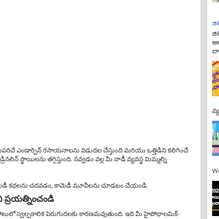
జి
జి
అల
బా
వ్
గుపరిచే ఎండార్ఫిన్‌ రసాయనాలను విడుదల చేస్తుంది మరియు ఒత్తిడిని కలిగించే
డ్రినలిన్ స్థాయిలను తగ్గిస్తుంది. నవ్వడం వల్ల మీ నాడీ వ్యవస్థ మిమ్మల్ని
We
ామెడీ కథలను చదవడం, కామెడీ మూవీలను చూడటం చేయండి.
ని ప్రయత్నించండి
తపోటులో స్వల్పకాలిక పెరుగుదలకు కారణమవుతుంది. ఇది మీ హైపోథాలమిక్-