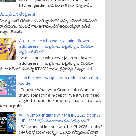
kitchen garden ఇది. మాకు కొద్దిగా చిన్నపాటి...
లేబమ్మకి పని లేనట్టుంది!
లేబమ్మ ఎవరో తెలీదు గాని ప్రతి బ్లాగులోకి వచ్చి కామెంట్ పడేస్తుంది.
ా చేయడం మంచిదే గాని ఆ కామెంటేదో అర్ధమయ్యేలా పెడితే
గుణ్ణు. తెలుగు ...
Are all those who wear jasmine flowers
adulterers? | మల్లెపూలు పెట్టుకున్నవారందరూ
వ్యభిచారులేనా?
Are all those who wear jasmine flowers
adulterers? | మల్లెపూలు పెట్టుకున్నవారందరూ
యభిచారులేనా? ఈమధ్య RTVలో హిందూ, క్రిష్టియన్ల మధ్య ఒక డ...
Teacher WhatsApp Group Link | KSC Smart
Guide
Teacher WhatsApp Group Link : Want to
study something in-depth? We always need
a good teacher to know any subject in detail.
 have publi...
Will Mumbai Indians win the IPL 2025 trophy?
| IPL 2025 ట్రోఫీ ముంబాయి టీం సాధిస్తుందా?
Will Mumbai Indians win the IPL 2025 trophy?
: ఈ సీజన్లో జరుగుతున్న IPL 2025 టోర్నమెంట్ చాలా