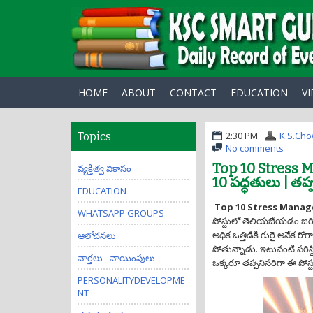
HOME
ABOUT
CONTACT
EDUCATION
V
2:30 PM
K.S.Ch
Topics
No comments
Top 10 Stress M
వ్యక్తిత్వ వికాసం
10 పద్ధతులు | తప
EDUCATION
Top 10 Stress Mana
WHATSAPP GROUPS
పోస్టులో తెలియజేయడం జరిగ
అధిక ఒత్తిడికి గురై అనేక రో
ఆలోచనలు
పోతున్నాడు. ఇటువంటి పరిస్థ
వార్తలు - వాయింపులు
ఒక్కరూ తప్పనిసరిగా ఈ పోస్ట
PERSONALITYDEVELOPME
NT