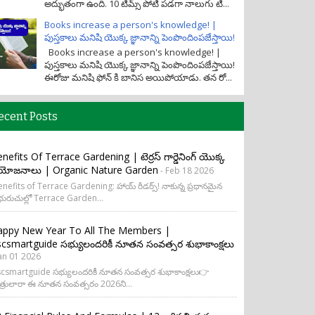
అద్భుతంగా ఉంది. 10 టీమ్స్ పోటీ పడగా నాలుగు టీ...
Books increase a person's knowledge! |
పుస్తకాలు మనిషి యొక్క జ్ఞానాన్ని పెంపొందింపజేస్తాయి!
Books increase a person's knowledge! |
పుస్తకాలు మనిషి యొక్క జ్ఞానాన్ని పెంపొందింపజేస్తాయి!
ఈరోజు మనిషి ఫోన్ కి బానిస అయిపోయాడు. తన రో...
ecent Posts
nefits Of Terrace Gardening | టెర్రస్ గార్డెనింగ్ యొక్క
రయోజనాలు | Organic Nature Garden
- Feb 18 2026
nefits of Terrace Gardening: హాయ్ రీడర్స్! నాకున్న ప్రధానమైన
ురుచుల్లో Terrace Garden...
appy New Year To All The Members |
csmartguide సభ్యులందరికీ నూతన సంవత్సర శుభాకాంక్షలు
Jan 01 2026
csmartguide సభ్యులందరికీ నూతన సంవత్సర శుభాకాంక్షలు👉
త్రులారా ఈ నూతన సంవత్సరం 2026ని...