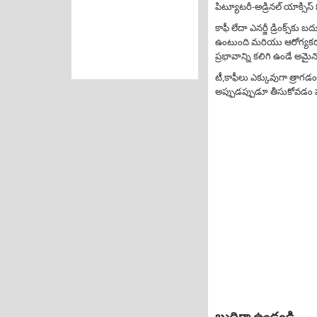
పిట్యూటరీ-అడ్రినల్ యాక్సిస్ ఓ
కాఫీ లేదా ఎనర్జీ డ్రింక్స్‌కు 
ఉంటుంది మరియు ఆరోగ్యకరమై
ప్రభావాన్ని కలిగి ఉండే అమైన
టీ,కాఫీలు ఎక్కువుగా త్రాగ
అప్పుడప్పుడూ తీసుకోవడం పర
బుద్ధిగా ఉండండి