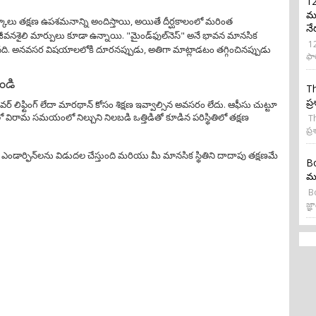
12
మర
ాలు తక్షణ ఉపశమనాన్ని అందిస్తాయి, అయితే దీర్ఘకాలంలో మరింత
నే
ీవనశైలి మార్పులు కూడా ఉన్నాయి. "మైండ్‌ఫుల్‌నెస్" అనే భావన మానసిక
12
నది. అనవసర విషయాలలోకి దూరనప్పుడు, అతిగా మాట్లాడటం తగ్గించినప్పుడు
ఫా
ండి
Th
ప్
 లిఫ్టింగ్ లేదా మారథాన్ కోసం శిక్షణ ఇవ్వాల్సిన అవసరం లేదు. ఆఫీసు చుట్టూ
ో విరామ సమయంలో నిల్చుని నిలబడి ఒత్తిడితో కూడిన పరిస్థితిలో తక్షణ
Th
ప్ర
 ఎండార్ఫిన్‌లను విడుదల చేస్తుంది మరియు మీ మానసిక స్థితిని దాదాపు తక్షణమే
Bo
మన
Bo
జ్ఞా