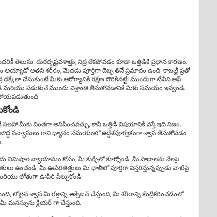
అందరికీ తెలుసు. దురదృష్టవశాత్తు, నిద్ర లేకపోవడం కూడా ఒత్తిడికి ప్రధాన కారణం.
ం అయ్యాడో అతని శరీరం, మెదడు పూర్తిగా దెబ్బ తినే ప్రమాదం ఉంది. కాబట్టి ప్రతో
దక్కేలా చేసుకుంటే మీకు ఆరోగ్యానికి రక్షణ దొరికినట్టే! ముందుగా టీవీని ఆఫ్
డి మరియు పడుకునే ముందు విశ్రాంతి తీసుకోవడానికి మీకు సమయం ఇవ్వండి.
ో సహాయపడుతుంది.
కోండి
 సలహా మీకు వింతగా అనిపించవచ్చు, కానీ ఒత్తిడి విషయానికి వస్తే ఇది నిజం.
 బౌద్ధ సన్యాసులు గాని ధ్యానం సమయంలో ఉద్దేశపూర్వకంగా శ్వాస తీసుకోవడం
ు.
నిమిషాల వ్యాయామం కోసం, మీ కుర్చీలో కూర్చోండి, మీ పాదాలను నేలపై
తులు ఉంచండి. మీ ఊపిరితిత్తులు మీ ఛాతీలో పూర్తిగా విస్తరిస్తున్నప్పుడు వాటిపై
ిగా మరియు లోతుగా ఊపిరి పీల్చుకోండి.
్తుంది, లోతైన శ్వాస మీ రక్తాన్ని ఆక్సిజన్ చేస్తుంది, మీ శరీరాన్ని కేంద్రీకరించడంలో
స్సును క్లియర్ గా చేస్తుంది.