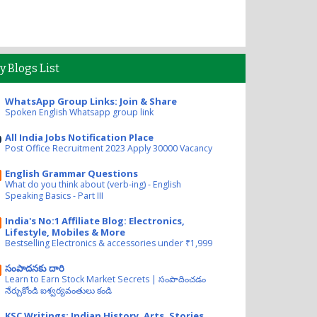
y Blogs List
WhatsApp Group Links: Join & Share
Spoken English Whatsapp group link
All India Jobs Notification Place
Post Office Recruitment 2023 Apply 30000 Vacancy
English Grammar Questions
What do you think about (verb-ing) - English
Speaking Basics - Part III
India's No:1 Affiliate Blog: Electronics,
Lifestyle, Mobiles & More
Bestselling Electronics & accessories under ₹1,999
సంపాదనకు దారి
Learn to Earn Stock Market Secrets | సంపాదించడం
నేర్చుకోండి ఐశ్వర్యవంతులు కండి
KSC Writings: Indian History, Arts, Stories,