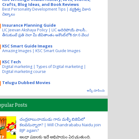
Crafts, Blog Ideas, and Book Reviews
Best Personality Development Tips | వ్యక్తిత్వ వికాస
చిట్కాలు
Insurance Planning Guide
LIC Jeevan Akshaya Policy | LIC అదిరిపోయే పాలసీ..
తీసుకుంటే ప్రతి నెలా మీ జీవితాంతం అకౌంట్‌లోకి రూ.6 వేలు!
KSC Smart Guide Images
Amazing Images | KSC Smart Guide Images
KSC Tech
Digital marketing | Types of Digital marketing |
Digital marketing course
Telugu Dubbed Movies
అన్నీ చూపించు
opular Posts
చంద్రబాబునాయుడు గారు మళ్ళీ బిజెపిలో
కలవనున్నారా? | Will Chandrababu Naidu join
BJP again?
ఆంధ్రా ప్రజలకు ఇదే అభిప్రాయం ఏర్పడుతుంది.