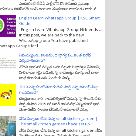
ఎందుకంటే టిడిపి పార్టీలోని కొంతమంది ప్రముఖ
యకులు బిజెపిలోకి జంప్ అయినా చంద్రబాబునాయుడు గారు వ...
English Learn Whatsapp Group | KSC Smart
Guide
English Learn Whatsapp Group: Hi friends ...
In this post, we are back to the new
WhatsApp group You have published
atsApp Groups for l...
ఏమయ్యింది...కొంతమంది బ్లాగర్లకు...ఇంత విరోధ
విద్వేషాలెందుకు?
శోధిని బ్లాగులో వచ్చిన టపా పట్టుకుని బ్లాగిల్లు శ్రీనివాస్,
హరిబాబుగార్లు పెడుతున్న కామెంట్లు చూస్తుంటే చాలా
బాధ కలుగుతుంది. ఎందుకు వీళ్ళు ...
2019 ఎన్నికలలో తెలుగుదేశం పార్టీ ఎన్ని అసెంబ్లీ సీట్లు
గెలవనుంది?
చంద్రబాబు గారి నాయకత్వంలో నడుస్తున్న తెలుగుదేశం
పార్టీ ఈసారి 2019 లో జరిగే శాసనసభ ఎన్నికలలో భారీ
మెజారిటీని సొంతం చేసుకునే అవకాశాలే ఎక్కు...
నేను ఏర్పాటు చేసుకున్న small kitchen garden |
The small kitchen garden I have set up
నేను ఏర్పాటు చేసుకున్న small kitchen garden నేను
నెలరోజుల క్రితం ఏర్పాటు చేసుకున్న The small