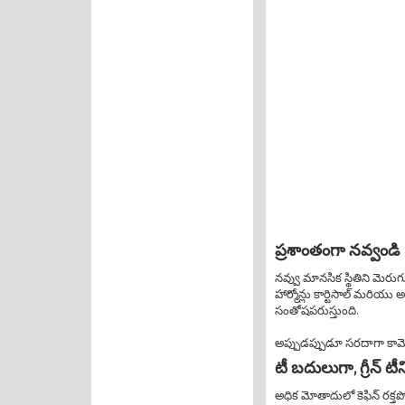
ప్రశాంతంగా నవ్వండి
నవ్వు మానసిక స్థితిని మెరు
హార్మోన్లు కార్టిసాల్ మరియు అ
సంతోషపరుస్తుంది.
అప్పుడప్పుడూ సరదాగా క
టీ బదులుగా, గ్రీన్ టీ
అధిక మోతాదులో కెఫిన్ రక్