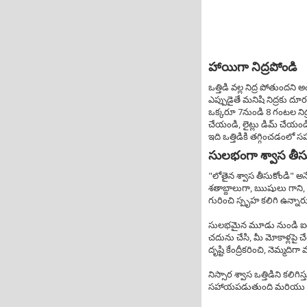
హాయిగా నిద్రపోండి
ఒత్తిడి వల్ల నిద్ర పోతుందని 
ఎప్పుడైతే మనిషి నిద్రకు దూర
ఒక్కరూ 7నుండి 8 గంటల నిద్ర 
చేయండి, లైట్లు డిమ్ చేయం
ఇది ఒత్తిడికి తగ్గించడంల
సులభంగా శ్వాస తీసు
"లోతైన శ్వాస తీసుకోండి" అనే
శతాబ్దాలుగా, ఋషులు గాని,
గురించి స్పృహ కలిగి ఉన్నార
సులభమైన మూడు నుండి ఐదు 
చదును చేసి, మీ మోకాళ్లపై చే
దృష్టి కేంద్రీకరించి, నెమ్మద
నిస్సార శ్వాస ఒత్తిడిని కలిగిస
సహాయపడుతుంది మరియు మీ మన