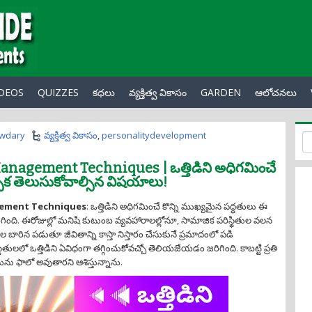
IDEOS
QUIZZES
కధలు
వ్యక్తిత్వ వికాసం
GARDEN
ఆలోచనలు
owdary
వ్యక్తిత్వ వికాసం
,
personalitydevelopment
anagement Techniques | ఒత్తిడిని అధిగమించే
్పక తెలుసుకోవాల్సిన విషయాలు!
gement Techniques
: ఒత్తిడిని అధిగమించే కొన్ని ముఖ్యమైన పద్ధతులు ఈ
ింది. ఈరోజుల్లో మనిషి కుటుంబ వ్యవహారాలల్లోనూ, సామాజిక పరిస్థితుల వలన
గాల బారిన పడుతూ జీవితాన్ని కాస్తా నిస్తారం చేసుకునే ప్రమాదంలో పడి
ితులలో ఒత్తిడిని ఏవిధంగా తగ్గించుకోవచ్చో తెలియజేయడం జరిగింది. కాబట్టి ప్రతి
ును ఫాలో అవుతారని ఆశిస్తున్నాను.