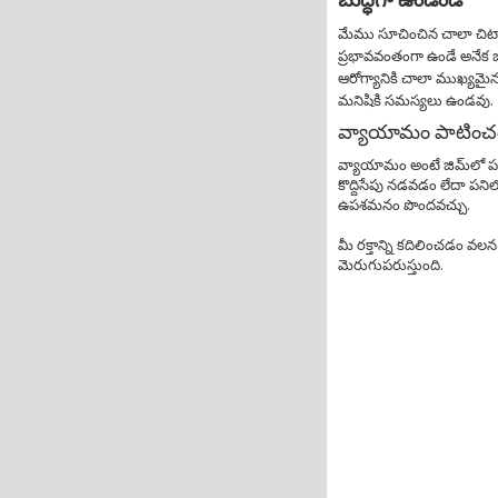
మేము సూచించిన చాలా చిట్క
ప్రభావవంతంగా ఉండే అనేక జ
ఆరోగ్యానికి చాలా ముఖ్యమై
మనిషికి సమస్యలు ఉండవు.
వ్యాయామం పాటించ
వ్యాయామం అంటే జిమ్‌లో పవర్
కొద్దిసేపు నడవడం లేదా పనిల
ఉపశమనం పొందవచ్చు.
మీ రక్తాన్ని కదిలించడం వలన
మెరుగుపరుస్తుంది.