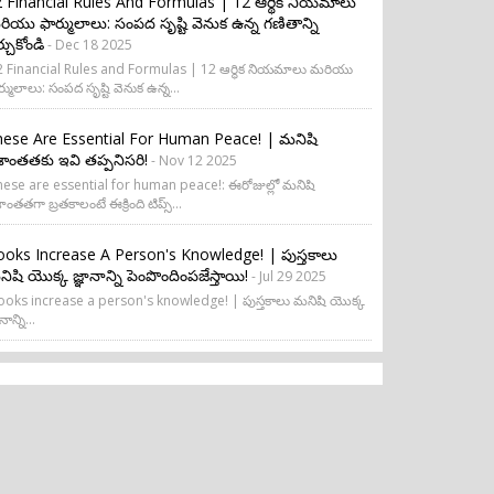
 Financial Rules And Formulas | 12 ఆర్థిక నియమాలు
ియు ఫార్ములాలు: సంపద సృష్టి వెనుక ఉన్న గణితాన్ని
ర్చుకోండి
- Dec 18 2025
 Financial Rules and Formulas | 12 ఆర్థిక నియమాలు మరియు
ర్ములాలు: సంపద సృష్టి వెనుక ఉన్న...
ese Are Essential For Human Peace! | మనిషి
రశాంతతకు ఇవి తప్పనిసరి!
- Nov 12 2025
ese are essential for human peace!: ఈరోజుల్లో మనిషి
శాంతతగా బ్రతకాలంటే ఈక్రింది టిప్స్...
oks Increase A Person's Knowledge! | పుస్తకాలు
ిషి యొక్క జ్ఞానాన్ని పెంపొందింపజేస్తాయి!
- Jul 29 2025
oks increase a person's knowledge! | పుస్తకాలు మనిషి యొక్క
నాన్ని...