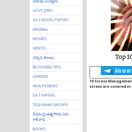
చదువు-సంధ్యలు
GOVT JOBS
SA 2 MODEL PAPERS
సూచనలు
MOVIES
VIDEOS
Top 1
నచ్చిన పాటలు
BLOGGING TIPS
GARDEN
10 Stress Managemen
HEALTH NEWS
stress are covered in 
SA 1 PAPERS
TELEGRAM GROUPS
సీమాంధ్ర ఆత్మ గౌరవ సభ-
కాకినాడ
BOOKS