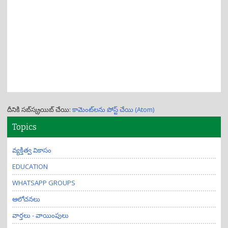
దీనికి సబ్‌స్క్రయిబ్ చేయి:
కామెంట్‌లను పోస్ట్ చేయి (Atom)
Topics
వ్యక్తిత్వ వికాసం
EDUCATION
WHATSAPP GROUPS
ఆలోచనలు
వార్తలు - వాయింపులు