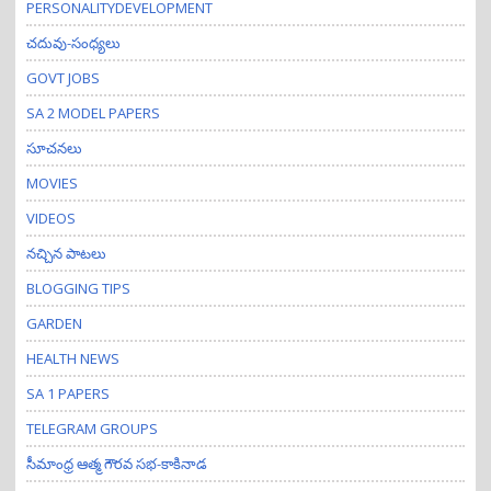
PERSONALITYDEVELOPMENT
చదువు-సంధ్యలు
GOVT JOBS
SA 2 MODEL PAPERS
సూచనలు
MOVIES
VIDEOS
నచ్చిన పాటలు
BLOGGING TIPS
GARDEN
HEALTH NEWS
SA 1 PAPERS
TELEGRAM GROUPS
సీమాంధ్ర ఆత్మ గౌరవ సభ-కాకినాడ