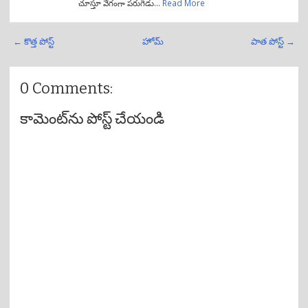
చూస్తూ వేగంగా పరుగెడు…
Read More
← కొత్త పోస్ట్
హోమ్
పాత పోస్ట్ →
0 Comments:
కామెంట్‌ను పోస్ట్ చేయండి