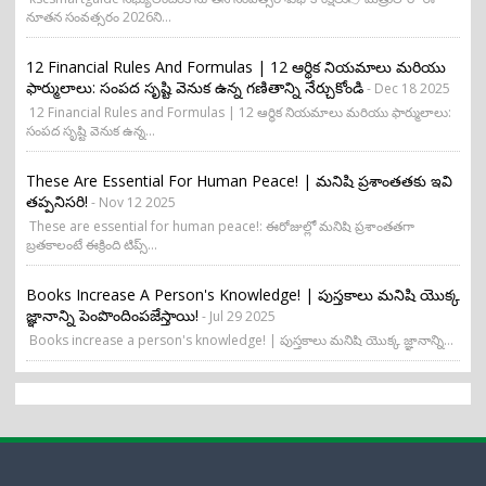
నూతన సంవత్సరం 2026ని...
12 Financial Rules And Formulas | 12 ఆర్థిక నియమాలు మరియు
ఫార్ములాలు: సంపద సృష్టి వెనుక ఉన్న గణితాన్ని నేర్చుకోండి
- Dec 18 2025
12 Financial Rules and Formulas | 12 ఆర్థిక నియమాలు మరియు ఫార్ములాలు:
సంపద సృష్టి వెనుక ఉన్న...
These Are Essential For Human Peace! | మనిషి ప్రశాంతతకు ఇవి
తప్పనిసరి!
- Nov 12 2025
These are essential for human peace!: ఈరోజుల్లో మనిషి ప్రశాంతతగా
బ్రతకాలంటే ఈక్రింది టిప్స్...
Books Increase A Person's Knowledge! | పుస్తకాలు మనిషి యొక్క
జ్ఞానాన్ని పెంపొందింపజేస్తాయి!
- Jul 29 2025
Books increase a person's knowledge! | పుస్తకాలు మనిషి యొక్క జ్ఞానాన్ని...