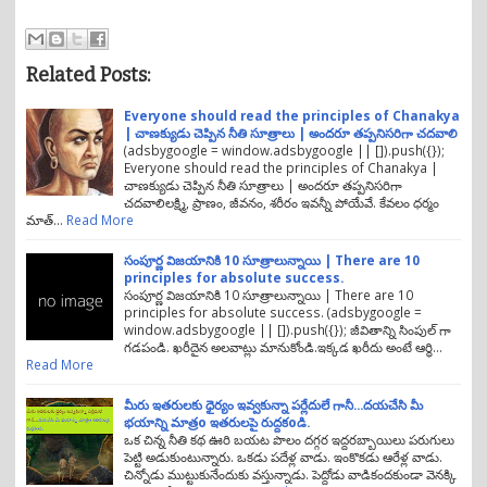
Related Posts:
Everyone should read the principles of Chanakya
| చాణక్యుడు చెప్పిన నీతి సూత్రాలు | అందరూ తప్పనిసరిగా చదవాలి
(adsbygoogle = window.adsbygoogle || []).push({});
Everyone should read the principles of Chanakya |
చాణక్యుడు చెప్పిన నీతి సూత్రాలు | అందరూ తప్పనిసరిగా
చదవాలిలక్ష్మి, ప్రాణం, జీవనం, శరీరం ఇవన్నీ పోయేవే. కేవలం ధర్మం
మాత్…
Read More
సంపూర్ణ విజయానికి 10 సూత్రాలున్నాయి | There are 10
principles for absolute success.
సంపూర్ణ విజయానికి 10 సూత్రాలున్నాయి | There are 10
principles for absolute success. (adsbygoogle =
window.adsbygoogle || []).push({}); జీవితాన్ని సింపుల్ గా
గడపండి. ఖరీదైన అలవాట్లు మానుకోండి.ఇక్కడ ఖరీదు అంటే ఆర్ధి…
Read More
మీరు ఇతరులకు ధైర్యం ఇవ్వకున్నా పర్లేదులే గానీ...దయచేసి మీ
భయాన్ని మాత్రo ఇతరులపై రుద్దకoడి.
ఒక చిన్న నీతి కథ ఊరి బయట పొలం దగ్గర ఇద్దరబ్బాయిలు పరుగులు
పెట్టి అడుకుంటున్నారు. ఒకడు పదేళ్ల వాడు. ఇంకొకడు ఆరేళ్ల వాడు.
చిన్నోడు ముట్టుకునేందుకు వస్తున్నాడు. పెద్దోడు వాడికందకుండా వెనక్కి