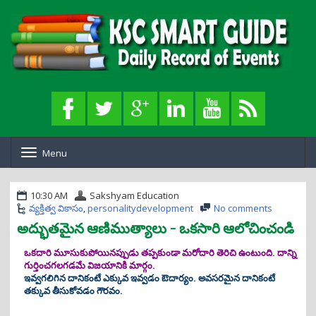
Menu
T
o
g
g
10:30 AM
Sakshyam Education
l
వ్యక్తిత్వ వికాసం
,
personalitydevelopment
No comments
e
అద్భుతమైన ఆణిముత్యాలు - ఒకసారి ఆలోచించండి
n
a
ఒకదారి మూసుకుపోయినప్పుడు తప్పకుండా మరోదారి తెరిచి ఉంటుంది. దాన్ని
v
గుర్తించగలగడమే విజయానికి మార్గం.
i
ఇవ్వగలిగిన దానికంటే ఎక్కువ ఇవ్వడం ఔదార్యం. అవసరమైన దానికంటే
g
తక్కువ తీసుకోవడం గౌరవం.
a
t