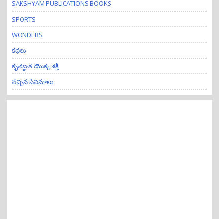
SAKSHYAM PUBLICATIONS BOOKS
SPORTS
WONDERS
కధలు
కృతజ్ఞత యొక్క శక్తి
నచ్చిన సినిమాలు