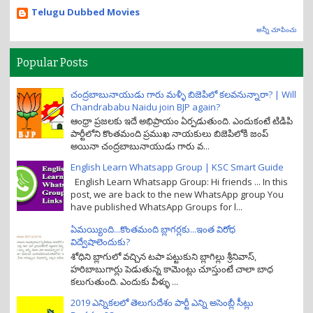
Telugu Dubbed Movies
అన్నీ చూపించు
Popular Posts
చంద్రబాబునాయుడు గారు మళ్ళీ బిజెపిలో కలవనున్నారా? | Will
Chandrababu Naidu join BJP again?
ఆంధ్రా ప్రజలకు ఇదే అభిప్రాయం ఏర్పడుతుంది. ఎందుకంటే టిడిపి
పార్టీలోని కొంతమంది ప్రముఖ నాయకులు బిజెపిలోకి జంప్
అయినా చంద్రబాబునాయుడు గారు వ...
English Learn Whatsapp Group | KSC Smart Guide
English Learn Whatsapp Group: Hi friends ... In this
post, we are back to the new WhatsApp group You
have published WhatsApp Groups for l...
ఏమయ్యింది...కొంతమంది బ్లాగర్లకు...ఇంత విరోధ
విద్వేషాలెందుకు?
శోధిని బ్లాగులో వచ్చిన టపా పట్టుకుని బ్లాగిల్లు శ్రీనివాస్,
హరిబాబుగార్లు పెడుతున్న కామెంట్లు చూస్తుంటే చాలా బాధ
కలుగుతుంది. ఎందుకు వీళ్ళు ...
2019 ఎన్నికలలో తెలుగుదేశం పార్టీ ఎన్ని అసెంబ్లీ సీట్లు