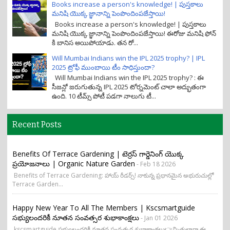
Books increase a person's knowledge! | పుస్తకాలు
మనిషి యొక్క జ్ఞానాన్ని పెంపొందింపజేస్తాయి!
Books increase a person's knowledge! | పుస్తకాలు
మనిషి యొక్క జ్ఞానాన్ని పెంపొందింపజేస్తాయి! ఈరోజు మనిషి ఫోన్
కి బానిస అయిపోయాడు. తన రో...
Will Mumbai Indians win the IPL 2025 trophy? | IPL
2025 ట్రోఫీ ముంబాయి టీం సాధిస్తుందా?
Will Mumbai Indians win the IPL 2025 trophy? : ఈ
సీజన్లో జరుగుతున్న IPL 2025 టోర్నమెంట్ చాలా అద్భుతంగా
ఉంది. 10 టీమ్స్ పోటీ పడగా నాలుగు టీ...
Recent Posts
Benefits Of Terrace Gardening | టెర్రస్ గార్డెనింగ్ యొక్క
ప్రయోజనాలు | Organic Nature Garden
- Feb 18 2026
Benefits of Terrace Gardening: హాయ్ రీడర్స్! నాకున్న ప్రధానమైన అభురుచుల్లో
Terrace Garden...
Happy New Year To All The Members | Kscsmartguide
సభ్యులందరికీ నూతన సంవత్సర శుభాకాంక్షలు
- Jan 01 2026
kscsmartguide సభ్యులందరికీ నూతన సంవత్సర శుభాకాంక్షలు👉మిత్రులారా ఈ