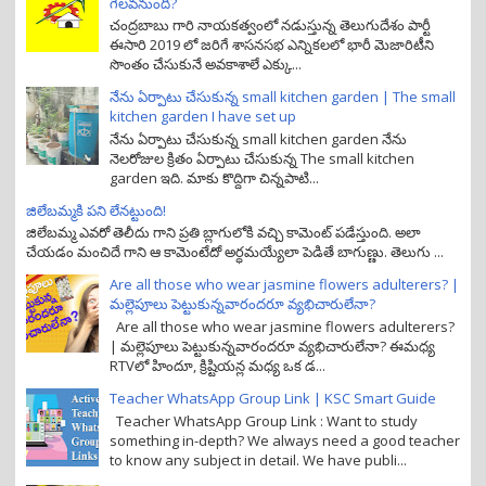
గెలవనుంది?
చంద్రబాబు గారి నాయకత్వంలో నడుస్తున్న తెలుగుదేశం పార్టీ
ఈసారి 2019 లో జరిగే శాసనసభ ఎన్నికలలో భారీ మెజారిటీని
సొంతం చేసుకునే అవకాశాలే ఎక్కు...
నేను ఏర్పాటు చేసుకున్న small kitchen garden | The small
kitchen garden I have set up
నేను ఏర్పాటు చేసుకున్న small kitchen garden నేను
నెలరోజుల క్రితం ఏర్పాటు చేసుకున్న The small kitchen
garden ఇది. మాకు కొద్దిగా చిన్నపాటి...
జిలేబమ్మకి పని లేనట్టుంది!
జిలేబమ్మ ఎవరో తెలీదు గాని ప్రతి బ్లాగులోకి వచ్చి కామెంట్ పడేస్తుంది. అలా
చేయడం మంచిదే గాని ఆ కామెంటేదో అర్ధమయ్యేలా పెడితే బాగుణ్ణు. తెలుగు ...
Are all those who wear jasmine flowers adulterers? |
మల్లెపూలు పెట్టుకున్నవారందరూ వ్యభిచారులేనా?
Are all those who wear jasmine flowers adulterers?
| మల్లెపూలు పెట్టుకున్నవారందరూ వ్యభిచారులేనా? ఈమధ్య
RTVలో హిందూ, క్రిష్టియన్ల మధ్య ఒక డ...
Teacher WhatsApp Group Link | KSC Smart Guide
Teacher WhatsApp Group Link : Want to study
something in-depth? We always need a good teacher
to know any subject in detail. We have publi...