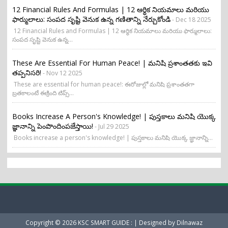
12 Financial Rules And Formulas | 12 ఆర్థిక నియమాలు మరియు
ఫార్ములాలు: సంపద సృష్టి వెనుక ఉన్న గణితాన్ని నేర్చుకోండి
- Dec 18 2025
12 Financial Rules and Formulas | 12 ఆర్థిక నియమాలు మరియు ఫార్ములాలు:
సంపద సృష్టి వెనుక ఉన్న...
These Are Essential For Human Peace! | మనిషి ప్రశాంతతకు ఇవి
తప్పనిసరి!
- Nov 12 2025
These are essential for human peace!: ఈరోజుల్లో మనిషి ప్రశాంతతగా
బ్రతకాలంటే ఈక్రింది టిప్స్...
Books Increase A Person's Knowledge! | పుస్తకాలు మనిషి యొక్క
జ్ఞానాన్ని పెంపొందింపజేస్తాయి!
- Jul 29 2025
Books increase a person's knowledge! | పుస్తకాలు మనిషి యొక్క జ్ఞానాన్ని...
Copyright ©
2026
KSC SMART GUIDE :
| Designed by
Dilnawaz