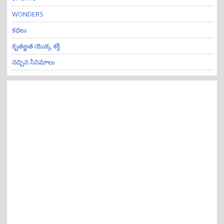
WONDERS
కధలు
కృతజ్ఞత యొక్క శక్తి
నచ్చిన సినిమాలు