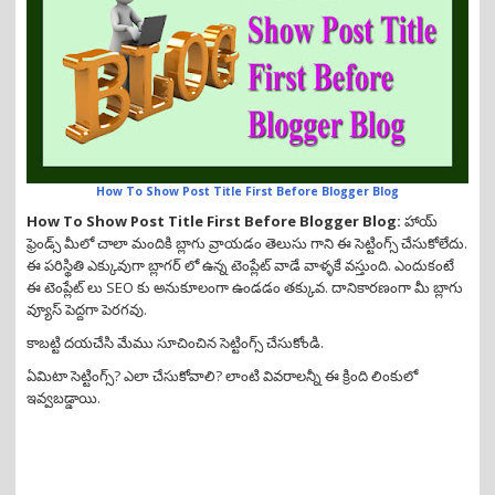
i
o
n
How To Show Post Title First Before Blogger Blog
How To Show Post Title First Before Blogger Blog:
హాయ్
ఫ్రెండ్స్ మీలో చాలా మందికి బ్లాగు వ్రాయడం తెలుసు గాని ఈ సెట్టింగ్స్ చేసుకోలేదు.
ఈ పరిస్థితి ఎక్కువుగా బ్లాగర్ లో ఉన్న టెంప్లేట్ వాడే వాళ్ళకే వస్తుంది. ఎందుకంటే
ఈ టెంప్లేట్ లు SEO కు అనుకూలంగా ఉండడం తక్కువ. దానికారణంగా మీ బ్లాగు
వ్యూస్ పెద్దగా పెరగవు.
కాబట్టి దయచేసి మేము సూచించిన సెట్టింగ్స్ చేసుకోండి.
ఏమిటా సెట్టింగ్స్? ఎలా చేసుకోవాలి? లాంటి వివరాలన్నీ ఈ క్రింది లింకులో
ఇవ్వబడ్డాయి.