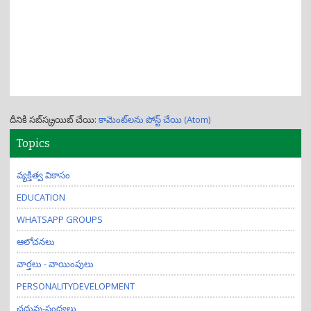
దీనికి సబ్‌స్క్రయిబ్ చేయి:
కామెంట్‌లను పోస్ట్ చేయి (Atom)
Topics
వ్యక్తిత్వ వికాసం
EDUCATION
WHATSAPP GROUPS
ఆలోచనలు
వార్తలు - వాయింపులు
PERSONALITYDEVELOPMENT
చదువు-సంధ్యలు