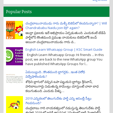
Popular Posts
చంద్రబాబునాయుడు గారు మళ్ళీ బిజెపిలో కలవనున్నారా? | Will
Chandrababu Naidu join BJP again?
ఆంధ్రా ప్రజలకు ఇదే అభిప్రాయం ఏర్పడుతుంది. ఎందుకంటే టిడిపి
పార్టీలోని కొంతమంది ప్రముఖ నాయకులు బిజెపిలోకి జంప్
అయినా చంద్రబాబునాయుడు గారు వ...
English Learn Whatsapp Group | KSC Smart Guide
English Learn Whatsapp Group: Hi friends ... In this
post, we are back to the new WhatsApp group You
have published WhatsApp Groups for l...
ఏమయ్యింది...కొంతమంది బ్లాగర్లకు...ఇంత విరోధ
విద్వేషాలెందుకు?
శోధిని బ్లాగులో వచ్చిన టపా పట్టుకుని బ్లాగిల్లు శ్రీనివాస్,
హరిబాబుగార్లు పెడుతున్న కామెంట్లు చూస్తుంటే చాలా బాధ
కలుగుతుంది. ఎందుకు వీళ్ళు ...
2019 ఎన్నికలలో తెలుగుదేశం పార్టీ ఎన్ని అసెంబ్లీ సీట్లు
గెలవనుంది?
చంద్రబాబు గారి నాయకత్వంలో నడుస్తున్న తెలుగుదేశం పార్టీ
ఈసారి 2019 లో జరిగే శాసనసభ ఎన్నికలలో భారీ మెజారిటీని