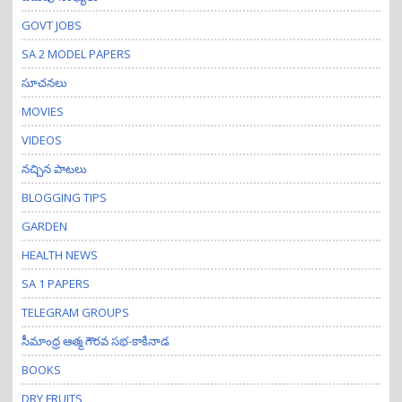
GOVT JOBS
SA 2 MODEL PAPERS
సూచనలు
MOVIES
VIDEOS
నచ్చిన పాటలు
BLOGGING TIPS
GARDEN
HEALTH NEWS
SA 1 PAPERS
TELEGRAM GROUPS
సీమాంధ్ర ఆత్మ గౌరవ సభ-కాకినాడ
BOOKS
DRY FRUITS