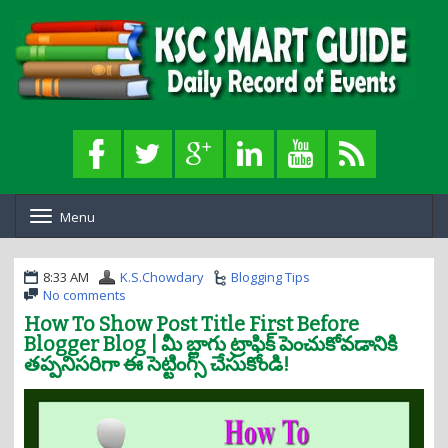
Menu
T
o
g
g
8:33 AM
K.S.Chowdary
Blogging Tips
l
No comments
e
How To Show Post Title First Before
n
Blogger Blog | మీ బ్లాగు ట్రాఫిక్ పెంచుకోవడానికి
a
తప్పనిసరిగా ఈ సెట్టింగ్స్ చేసుకోండి!
v
i
g
a
t