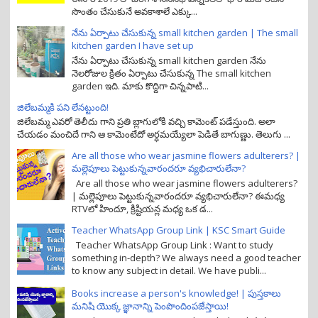
సొంతం చేసుకునే అవకాశాలే ఎక్కు...
నేను ఏర్పాటు చేసుకున్న small kitchen garden | The small
kitchen garden I have set up
నేను ఏర్పాటు చేసుకున్న small kitchen garden నేను
నెలరోజుల క్రితం ఏర్పాటు చేసుకున్న The small kitchen
garden ఇది. మాకు కొద్దిగా చిన్నపాటి...
జిలేబమ్మకి పని లేనట్టుంది!
జిలేబమ్మ ఎవరో తెలీదు గాని ప్రతి బ్లాగులోకి వచ్చి కామెంట్ పడేస్తుంది. అలా
చేయడం మంచిదే గాని ఆ కామెంటేదో అర్ధమయ్యేలా పెడితే బాగుణ్ణు. తెలుగు ...
Are all those who wear jasmine flowers adulterers? |
మల్లెపూలు పెట్టుకున్నవారందరూ వ్యభిచారులేనా?
Are all those who wear jasmine flowers adulterers?
| మల్లెపూలు పెట్టుకున్నవారందరూ వ్యభిచారులేనా? ఈమధ్య
RTVలో హిందూ, క్రిష్టియన్ల మధ్య ఒక డ...
Teacher WhatsApp Group Link | KSC Smart Guide
Teacher WhatsApp Group Link : Want to study
something in-depth? We always need a good teacher
to know any subject in detail. We have publi...
Books increase a person's knowledge! | పుస్తకాలు
మనిషి యొక్క జ్ఞానాన్ని పెంపొందింపజేస్తాయి!