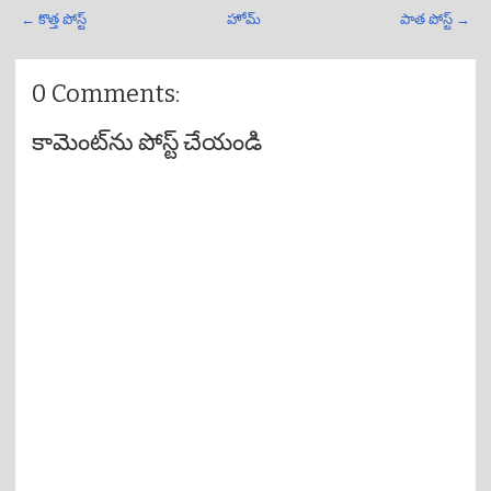
← కొత్త పోస్ట్
హోమ్
పాత పోస్ట్ →
0 Comments:
కామెంట్‌ను పోస్ట్ చేయండి