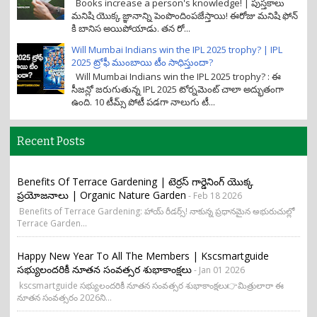
Books increase a person's knowledge! | పుస్తకాలు
మనిషి యొక్క జ్ఞానాన్ని పెంపొందింపజేస్తాయి! ఈరోజు మనిషి ఫోన్
కి బానిస అయిపోయాడు. తన రో...
Will Mumbai Indians win the IPL 2025 trophy? | IPL
2025 ట్రోఫీ ముంబాయి టీం సాధిస్తుందా?
Will Mumbai Indians win the IPL 2025 trophy? : ఈ
సీజన్లో జరుగుతున్న IPL 2025 టోర్నమెంట్ చాలా అద్భుతంగా
ఉంది. 10 టీమ్స్ పోటీ పడగా నాలుగు టీ...
Recent Posts
Benefits Of Terrace Gardening | టెర్రస్ గార్డెనింగ్ యొక్క
ప్రయోజనాలు | Organic Nature Garden
- Feb 18 2026
Benefits of Terrace Gardening: హాయ్ రీడర్స్! నాకున్న ప్రధానమైన అభురుచుల్లో
Terrace Garden...
Happy New Year To All The Members | Kscsmartguide
సభ్యులందరికీ నూతన సంవత్సర శుభాకాంక్షలు
- Jan 01 2026
kscsmartguide సభ్యులందరికీ నూతన సంవత్సర శుభాకాంక్షలు👉మిత్రులారా ఈ
నూతన సంవత్సరం 2026ని...