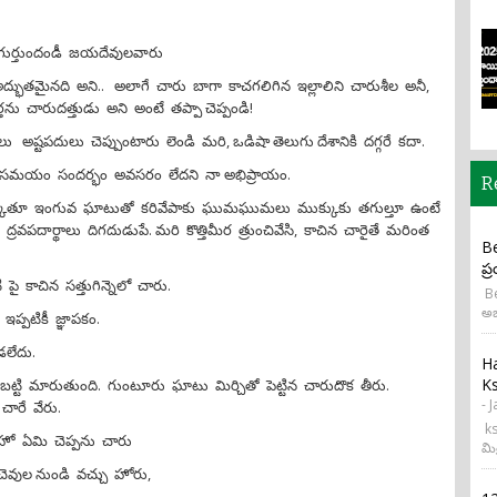
రు గుర్తుందండీ జయదేవులవారు
భుతమైనది అని.. అలాగే చారు బాగా కాచగలిగిన ఇల్లాలిని చారుశీల అనీ,
్తను చారుదత్తుడు అని అంటే తప్పా చెప్పండి!
ష్టపదులు చెప్పుంటారు లెండి మరి, ఒడిషా తెలుగు దేశానికి దగ్గరే కదా.
ి సమయం సందర్భం అవసరం లేదని నా అభిప్రాయం.
R
్రక్కుతూ ఇంగువ ఘాటుతో కరివేపాకు ఘుమఘుమలు ముక్కుకు తగుల్తూ ఉంటే
 ద్రవపదార్థాలు దిగదుడుపే. మరి కొత్తిమీర త్రుంచివేసి, కాచిన చారైతే మరింత
Be
ప్
 పై కాచిన సత్తుగిన్నెలో చారు.
Be
అభ
ప్పటికీ జ్ఞాపకం.
డలేదు.
H
Ks
 బట్టి మారుతుంది. గుంటూరు ఘాటు మిర్చితో పెట్టిన చారుదొక తీరు.
- 
 చారే వేరు.
ks
హో ఏమి చెప్పను చారు
మి
 చెవుల నుండి వచ్చు హోరు,