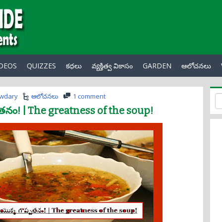
IDEOS
QUIZZES
కధలు
వ్యక్తిత్వ వికాసం
GARDEN
ఆలోచనలు
owdary
ఆలోచనలు
1 comment
పతనం! | The greatness of the soup!