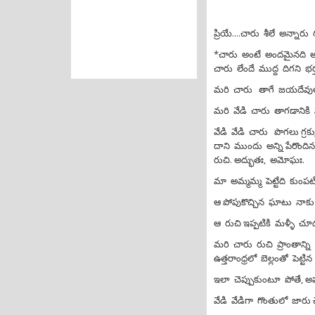
ప్రియే....చారు శీలే అన్నా
*చారు అంటే అందమైనది అద్
చారు లేందే ముద్ద దిగని భర
మరి చారు తాగే జయదేవులు అ
మరి వేడి చారు తాగడానిక
వేడి వేడి చారు పొగలు గ
దాని ముందు అన్ని పేరొందిన
రుచి. అద్భుతః, అమోఘః.
మా అమ్మమ్మ పెట్టేది కుంపటి
ఆ పోపుకొచ్చిన ఘాటు నాకు ఇ
ఆ రుచి ఇప్పటికి మళ్ళీ చూ
మరి చారు రుచి ప్రాంతాన్ని
ఉత్తరాంధ్రలో బెల్లంతో పెట్టిన
ఇలా చెప్పుకుంటూ పోతే, అ
వేడి వేడిగా గొంతులో జారు