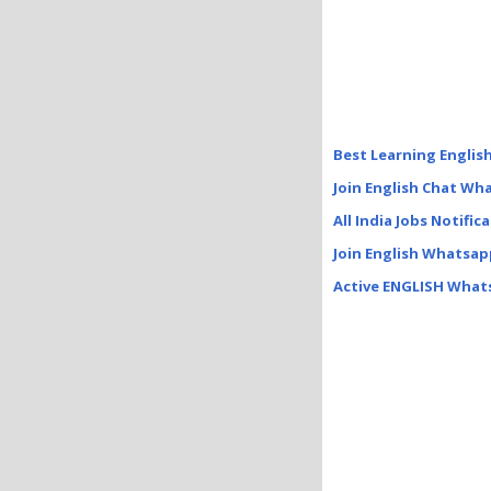
Best Learning Englis
Join English Chat Wh
All India Jobs Notific
Join English Whatsapp
Active ENGLISH What