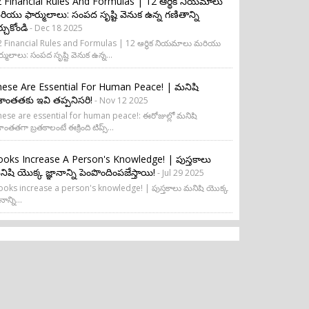
 Financial Rules And Formulas | 12 ఆర్థిక నియమాలు
ియు ఫార్ములాలు: సంపద సృష్టి వెనుక ఉన్న గణితాన్ని
ర్చుకోండి
- Dec 18 2025
 Financial Rules and Formulas | 12 ఆర్థిక నియమాలు మరియు
ర్ములాలు: సంపద సృష్టి వెనుక ఉన్న...
ese Are Essential For Human Peace! | మనిషి
రశాంతతకు ఇవి తప్పనిసరి!
- Nov 12 2025
ese are essential for human peace!: ఈరోజుల్లో మనిషి
శాంతతగా బ్రతకాలంటే ఈక్రింది టిప్స్...
oks Increase A Person's Knowledge! | పుస్తకాలు
ిషి యొక్క జ్ఞానాన్ని పెంపొందింపజేస్తాయి!
- Jul 29 2025
oks increase a person's knowledge! | పుస్తకాలు మనిషి యొక్క
నాన్ని...