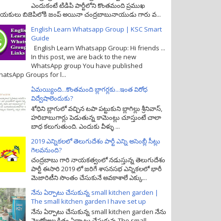
ఎందుకంటే టిడిపి పార్టీలోని కొంతమంది ప్రముఖ
యకులు బిజెపిలోకి జంప్ అయినా చంద్రబాబునాయుడు గారు వ...
English Learn Whatsapp Group | KSC Smart
Guide
English Learn Whatsapp Group: Hi friends ...
In this post, we are back to the new
WhatsApp group You have published
atsApp Groups for l...
ఏమయ్యింది...కొంతమంది బ్లాగర్లకు...ఇంత విరోధ
విద్వేషాలెందుకు?
శోధిని బ్లాగులో వచ్చిన టపా పట్టుకుని బ్లాగిల్లు శ్రీనివాస్,
హరిబాబుగార్లు పెడుతున్న కామెంట్లు చూస్తుంటే చాలా
బాధ కలుగుతుంది. ఎందుకు వీళ్ళు ...
2019 ఎన్నికలలో తెలుగుదేశం పార్టీ ఎన్ని అసెంబ్లీ సీట్లు
గెలవనుంది?
చంద్రబాబు గారి నాయకత్వంలో నడుస్తున్న తెలుగుదేశం
పార్టీ ఈసారి 2019 లో జరిగే శాసనసభ ఎన్నికలలో భారీ
మెజారిటీని సొంతం చేసుకునే అవకాశాలే ఎక్కు...
నేను ఏర్పాటు చేసుకున్న small kitchen garden |
The small kitchen garden I have set up
నేను ఏర్పాటు చేసుకున్న small kitchen garden నేను
నెలరోజుల క్రితం ఏర్పాటు చేసుకున్న The small