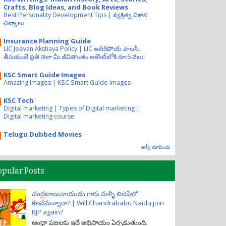
Crafts, Blog Ideas, and Book Reviews
Best Personality Development Tips | వ్యక్తిత్వ వికాస
చిట్కాలు
Insurance Planning Guide
LIC Jeevan Akshaya Policy | LIC అదిరిపోయే పాలసీ..
తీసుకుంటే ప్రతి నెలా మీ జీవితాంతం అకౌంట్‌లోకి రూ.6 వేలు!
KSC Smart Guide Images
Amazing Images | KSC Smart Guide Images
KSC Tech
Digital marketing | Types of Digital marketing |
Digital marketing course
Telugu Dubbed Movies
అన్నీ చూపించు
opular Posts
చంద్రబాబునాయుడు గారు మళ్ళీ బిజెపిలో
కలవనున్నారా? | Will Chandrababu Naidu join
BJP again?
ఆంధ్రా ప్రజలకు ఇదే అభిప్రాయం ఏర్పడుతుంది.