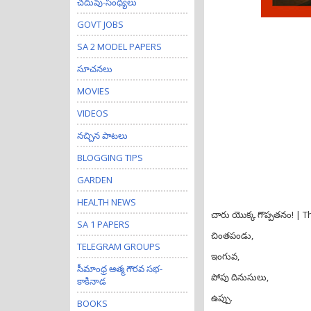
చదువు-సంధ్యలు
GOVT JOBS
SA 2 MODEL PAPERS
సూచనలు
MOVIES
VIDEOS
నచ్చిన పాటలు
BLOGGING TIPS
GARDEN
HEALTH NEWS
చారు యొక్క గొప్పతనం! | 
SA 1 PAPERS
చింతపండు,
TELEGRAM GROUPS
ఇంగువ,
సీమాంధ్ర ఆత్మ గౌరవ సభ-
పోపు దినుసులు,
కాకినాడ
ఉప్పు.
BOOKS