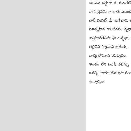
జలుబు దగ్గులు ఓ గుటకతో
ఇంకే ద్రవమేనా చారు ముంద
చార్ మినిట్ మే బనే చారు
మాతృహీన శిశుజీవనం వృ
శాన్తిహీనతపసః ఫలం వృధా, 
తల్లిలేని పిల్లవాని బ్రతుకు,
భార్య లేనివాని యవ్వనం,
శాంతం లేని ఋషి తపస్సు
ఇవన్నీ ‘చారు’ లేని భోజనంలా 
🙏 స్వస్తి🙏