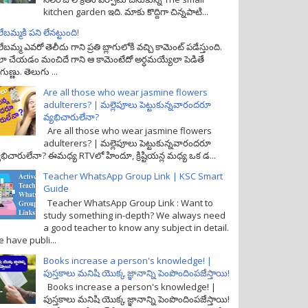
kitchen garden ఇది. మాకు కొద్దిగా చిన్నపాటి...
లేబమ్మకి పని లేనట్టుంది!
లేబమ్మ ఎవరో తెలీదు గాని ప్రతి బ్లాగులోకి వచ్చి కామెంట్ పడేస్తుంది.
ా చేయడం మంచిదే గాని ఆ కామెంటేదో అర్ధమయ్యేలా పెడితే
గుణ్ణు. తెలుగు ...
Are all those who wear jasmine flowers
adulterers? | మల్లెపూలు పెట్టుకున్నవారందరూ
వ్యభిచారులేనా?
Are all those who wear jasmine flowers
adulterers? | మల్లెపూలు పెట్టుకున్నవారందరూ
యభిచారులేనా? ఈమధ్య RTVలో హిందూ, క్రిష్టియన్ల మధ్య ఒక డ...
Teacher WhatsApp Group Link | KSC Smart
Guide
Teacher WhatsApp Group Link : Want to
study something in-depth? We always need
a good teacher to know any subject in detail.
 have publi...
Books increase a person's knowledge! |
పుస్తకాలు మనిషి యొక్క జ్ఞానాన్ని పెంపొందింపజేస్తాయి!
Books increase a person's knowledge! |
పుస్తకాలు మనిషి యొక్క జ్ఞానాన్ని పెంపొందింపజేస్తాయి!