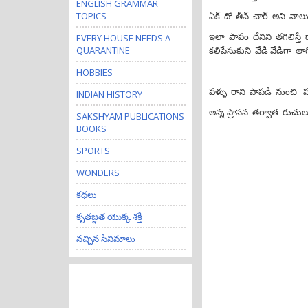
ENGLISH GRAMMAR
ఏక్ దో తీన్ చార్ అని నాల
TOPICS
ఇలా పాపం దేనిని తగిలిస్త
EVERY HOUSE NEEDS A
కలిపేసుకుని వేడి వేడిగా తాగి
QUARANTINE
HOBBIES
పళ్ళు రాని పాపడి నుంచి 
INDIAN HISTORY
అన్న ప్రాసన తర్వాత రుచు
SAKSHYAM PUBLICATIONS
BOOKS
SPORTS
WONDERS
కధలు
కృతజ్ఞత యొక్క శక్తి
నచ్చిన సినిమాలు