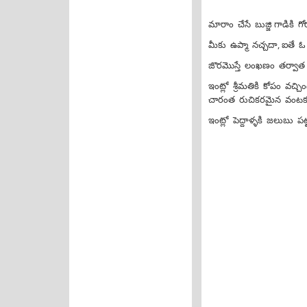
మారాం చేసే బుజ్జి గాడికి గో
మీకు ఉప్మా నచ్చదా, ఐతే 
జొరమొస్తే లంఖణం తర్వాత త
ఇంట్లో శ్రీమతికి కోపం వచ్చ
చారంత రుచికరమైన వంటకం
ఇంట్లో పెద్దాళ్ళకి జలుబు