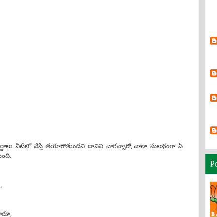
్థాలు నీటిలో వేస్తే తయారౌతుందని దానిని చారన్నారో, చాలా సులభంగా ఏ
ంది.
P
,
చారూ,