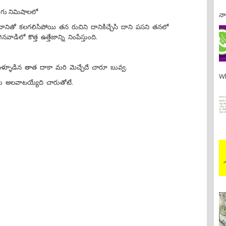
ుగు నిమిషాలలో
నా
ే దానితో కలగలిసిపోయి తన రుచిని దానికిచ్చేసి దాని పసని తనలో
నవాడిలో కొత్త ఉత్తేజాన్ని నింపేస్తుంది.
పళ్ళూడిన తాత దాకా మరి మెచ్చేదే చారూ బువ్వ.
Wh
లు అలవాటయ్యేది చారుతోటే.