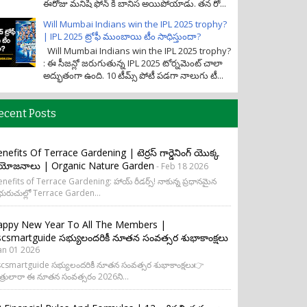
ఈరోజు మనిషి ఫోన్ కి బానిస అయిపోయాడు. తన రో...
Will Mumbai Indians win the IPL 2025 trophy?
| IPL 2025 ట్రోఫీ ముంబాయి టీం సాధిస్తుందా?
Will Mumbai Indians win the IPL 2025 trophy?
: ఈ సీజన్లో జరుగుతున్న IPL 2025 టోర్నమెంట్ చాలా
అద్భుతంగా ఉంది. 10 టీమ్స్ పోటీ పడగా నాలుగు టీ...
ecent Posts
nefits Of Terrace Gardening | టెర్రస్ గార్డెనింగ్ యొక్క
రయోజనాలు | Organic Nature Garden
- Feb 18 2026
nefits of Terrace Gardening: హాయ్ రీడర్స్! నాకున్న ప్రధానమైన
ురుచుల్లో Terrace Garden...
appy New Year To All The Members |
csmartguide సభ్యులందరికీ నూతన సంవత్సర శుభాకాంక్షలు
Jan 01 2026
csmartguide సభ్యులందరికీ నూతన సంవత్సర శుభాకాంక్షలు👉
త్రులారా ఈ నూతన సంవత్సరం 2026ని...