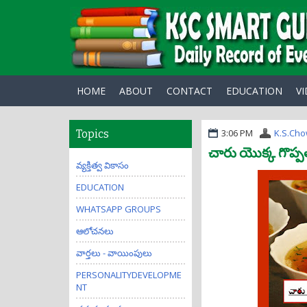
HOME
ABOUT
CONTACT
EDUCATION
V
3:06 PM
K.S.Ch
Topics
చారు యొక్క గొప్
వ్యక్తిత్వ వికాసం
EDUCATION
WHATSAPP GROUPS
ఆలోచనలు
వార్తలు - వాయింపులు
PERSONALITYDEVELOPME
NT