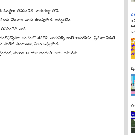
రుముద్దలు తినిపించేది చారుగుజ్జు తోనే.
జి
ఓ రెండు చెంచాల చారు కలుపుకొండి, అమృతమే.
జి
అల
ినిపించేది చారే.
బా
ిందంటే(వస్తేనూ) కంచంలో తగిలేవి చారునీళ్ళే అంతే కాదండోయ్ ప్రేమగా పెడితే
 మరోటి ఉంటుందా, నిజం ఒప్పుకోండి
 పట్టిందంటే, మరింక ఆ రోజు అందరికీ చారు భోజనమే.
వ్
We