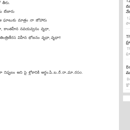
12
 తీరు.
మర
ు బేజారు
నే
12
 ఆ ఘాటుకు మాత్రం నా జోహారు
ఫా
ధా, కాంతహీన నవయవ్వనం వృధా,
Th
తింత్రిణీరస విహీన భోజనం వృథా, వృథా!!
ప్
Th
ప్ర
Bo
నిష్ఫలం అని పై శ్లోకానికి అర్ధం.పి..బ..రే..రా..మా..రసo.
మన
Bo
జ్ఞా