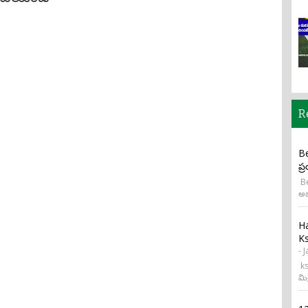
R
Be
ప్
Be
అభ
H
Ks
- 
ks
మి