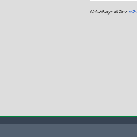
దీనికి సబ్‌స్క్రయిబ్ చేయి:
కామె