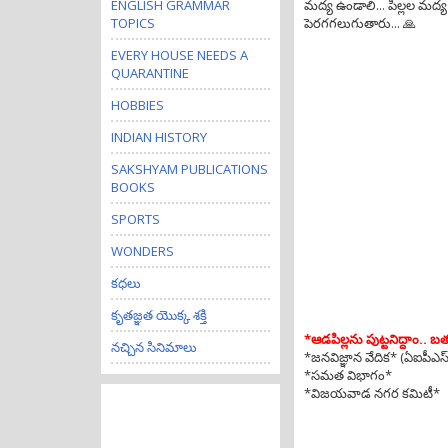
ENGLISH GRAMMAR
మద్య ఉండాలి... పిల్లల మద్
TOPICS
పెరగగలుగుతారు... 🙏
EVERY HOUSE NEEDS A
QUARANTINE
HOBBIES
INDIAN HISTORY
SAKSHYAM PUBLICATIONS
BOOKS
SPORTS
WONDERS
కధలు
కృతజ్ఞత యొక్క శక్తి
*ఆడపిల్లను పుట్టనిద్దాం.. బ
నచ్చిన సినిమాలు
*జనవిజ్ఞాన వేదిక* (ఏఐపీఎస్
*సమత విభాగం*
*విజయవాడ నగర కమిటీ*