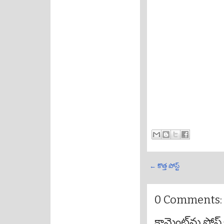
← కొత్త పోస్ట్
0 Comments:
కామెంట్‌ను పోస్