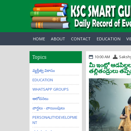
HOME
ABOUT
CONTACT
EDUCATION
V
10:00 AM
Saksh
Topics
మీ ఇంట్లో ఆడపిల్లల
తల్లితండ్రులు తప్ప
వ్యక్తిత్వ వికాసం
EDUCATION
WHATSAPP GROUPS
ఆలోచనలు
వార్తలు - వాయింపులు
PERSONALITYDEVELOPME
NT