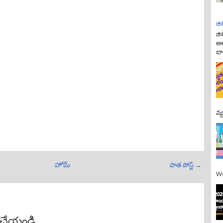
జి
జి
అల
బా
వ్
హోమ్
పాత పోస్ట్ →
We
ట్ చేయండి