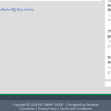
12
మర
ంట్‌లను పోస్ట్ చేయి (Atom)
నే
12
ఫా
Th
ప్
Th
ప్ర
Bo
మన
Bo
జ్ఞా
Copyright ©
2026
KSC SMART GUIDE :
| Designed by
Dilnawaz
Disclaimer
|
Privacy Policy
|
Terms and Conditions