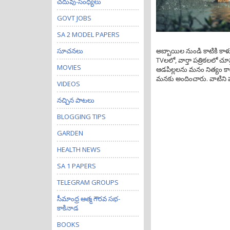
చదువు-సంధ్యలు
GOVT JOBS
SA 2 MODEL PAPERS
సూచనలు
అబ్బాయిల నుండి కాటికి కా
TVలలో, వార్తా పత్రికలలో చ
MOVIES
ఆడపిల్లలను మనం నిత్యం కాప
మనకు అందించారు. వాటిని ప
VIDEOS
నచ్చిన పాటలు
BLOGGING TIPS
GARDEN
HEALTH NEWS
SA 1 PAPERS
TELEGRAM GROUPS
సీమాంధ్ర ఆత్మ గౌరవ సభ-
కాకినాడ
BOOKS