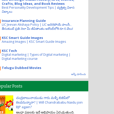
Crafts, Blog Ideas, and Book Reviews
Best Personality Development Tips | వ్యక్తిత్వ వికాస
చిట్కాలు
Insurance Planning Guide
LIC Jeevan Akshaya Policy | LIC అదిరిపోయే పాలసీ..
తీసుకుంటే ప్రతి నెలా మీ జీవితాంతం అకౌంట్‌లోకి రూ.6 వేలు!
KSC Smart Guide Images
Amazing Images | KSC Smart Guide Images
KSC Tech
Digital marketing | Types of Digital marketing |
Digital marketing course
Telugu Dubbed Movies
అన్నీ చూపించు
opular Posts
చంద్రబాబునాయుడు గారు మళ్ళీ బిజెపిలో
కలవనున్నారా? | Will Chandrababu Naidu join
BJP again?
ఆంధ్రా ప్రజలకు ఇదే అభిప్రాయం ఏర్పడుతుంది.