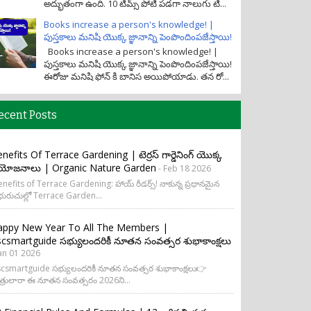
అద్భుతంగా ఉంది. 10 టీమ్స్ పోటీ పడగా నాలుగు టీ...
Books increase a person's knowledge! |
పుస్తకాలు మనిషి యొక్క జ్ఞానాన్ని పెంపొందింపజేస్తాయి!
Books increase a person's knowledge! |
పుస్తకాలు మనిషి యొక్క జ్ఞానాన్ని పెంపొందింపజేస్తాయి!
ఈరోజు మనిషి ఫోన్ కి బానిస అయిపోయాడు. తన రో...
ecent Posts
nefits Of Terrace Gardening | టెర్రస్ గార్డెనింగ్ యొక్క
రయోజనాలు | Organic Nature Garden
- Feb 18 2026
nefits of Terrace Gardening: హాయ్ రీడర్స్! నాకున్న ప్రధానమైన
ురుచుల్లో Terrace Garden...
appy New Year To All The Members |
csmartguide సభ్యులందరికీ నూతన సంవత్సర శుభాకాంక్షలు
Jan 01 2026
csmartguide సభ్యులందరికీ నూతన సంవత్సర శుభాకాంక్షలు👉
త్రులారా ఈ నూతన సంవత్సరం 2026ని...