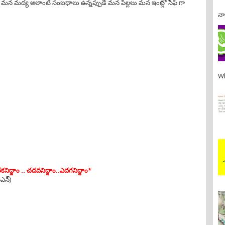
య మన మద్య అలాంటి సంబధాలు ఉన్నప్పుడే మన పిల్లలు మన ఇంట్లో సేఫ్ గా
నా
Wh
తకనిద్దాం .. చదవనిద్దాం..ఎదగనిద్దాం*
ఎన్)