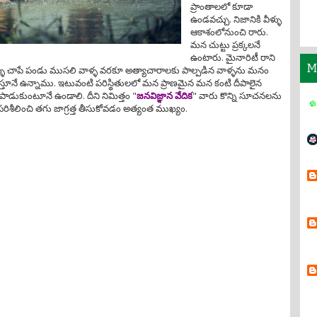
ప్రాంతాలలో కూడా
ఉండవచ్చు. నిజానికి వీళ్ళు
ఆకాశంలోనుంచి రారు.
మన చుట్టు ప్రక్కలనే
ఉంటారు. మైనారిటీ రాని
M
ళ్ళు చాపే పండు ముసలి వాళ్ళ వరకూ అత్యాచారాలకు పాల్పడిన వాళ్ళను మనం
ూస్తూనే ఉన్నాము. ఇటువంటి పరిస్థితులలో మన ప్రాణమైన మన కంటి దీపాలైన
ాడుకుంటూనే ఉండాలి. దీని నిమిత్తం "
జనవిజ్ఞాన వేదిక
" వారు కొన్ని సూచనలను
రిశీలించి తగు జాగ్రత్త తీసుకోవడం అత్యంత ముఖ్యం.