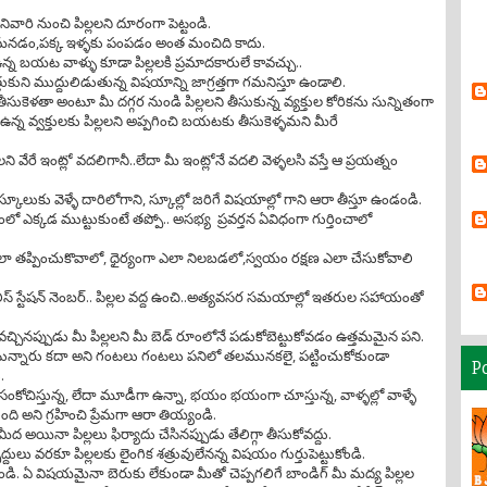
ారి నుంచి పిల్లలని దూరంగా పెట్టండి.
కోమనడం,పక్క ఇళ్ళకు పంపడం అంత మంచిది కాదు.
న బయట వాళ్ళు కూడా పిల్లలకి ప్రమాదకారులే కావచ్చు..
ుకుని ముద్దులిడుతున్న విషయాన్ని జాగ్రత్తగా గమనిస్తూ ఉండాలి.
 తీసుకెళతా అంటూ మీ దగ్గర నుండి పిల్లలని తీసుకున్న వ్యక్తుల కోరికను సున్నితంగా
న్న వ్వక్తులకు పిల్లలని అప్పగించి బయటకు తీసుకెళ్ళమని మీరే
లలని వేరే ఇంట్లో వదలిగానీ..లేదా మీ ఇంట్లోనే వదలి వెళ్ళలసి వస్తే ఆ ప్రయత్నం
స్కూలుకు వెళ్ళే దారిలోగాని, స్కూల్లో జరిగే విషయాల్లో గాని ఆరా తీస్తూ ఉండండి.
హంలో ఎక్కడ ముట్టుకుంటే తప్పో.. అసభ్య ప్రవర్తన ఏవిధంగా గుర్తించాలో
ఎలా తప్పించుకొవాలో, ధైర్యంగా ఎలా నిలబడలో,స్వయం రక్షణ ఎలా చేసుకోవాలి
ోలీస్ స్టేషన్ నెంబర్.. పిల్లల వద్ద ఉంచి..అత్యవసర సమయాల్లో ఇతరుల సహాయంతో
.
వచ్చినప్పుడు మీ పిల్లలని మీ బెడ్ రూంలోనే పడుకోబెట్టుకోవడం ఉత్తమమైన పని.
న్నారు కదా అని గంటలు గంటలు పనిలో తలమునకలై, పట్టించుకోకుండా
P
.
ి సంకోచిస్తున్న, లేదా మూడీగా ఉన్నా, భయం భయంగా చూస్తున్న, వాళ్ళల్లో వాళ్ళే
ి అని గ్రహించి ప్రేమగా ఆరా తియ్యండి.
 అయినా పిల్లలు ఫిర్యాదు చేసినప్పుడు తేలిగ్గా తీసుకోవద్దు.
్దులు వరకూ పిల్లలకు లైంగిక శత్రువులేనన్న విషయం గుర్తుపెట్టుకోండి.
ండి. ఏ విషయమైనా బెరుకు లేకుండా మీతో చెప్పగలిగే బాండిగ్ మీ మద్య పిల్లల