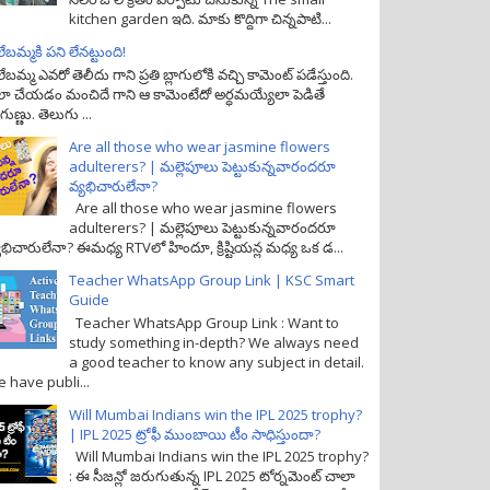
kitchen garden ఇది. మాకు కొద్దిగా చిన్నపాటి...
లేబమ్మకి పని లేనట్టుంది!
లేబమ్మ ఎవరో తెలీదు గాని ప్రతి బ్లాగులోకి వచ్చి కామెంట్ పడేస్తుంది.
ా చేయడం మంచిదే గాని ఆ కామెంటేదో అర్ధమయ్యేలా పెడితే
గుణ్ణు. తెలుగు ...
Are all those who wear jasmine flowers
adulterers? | మల్లెపూలు పెట్టుకున్నవారందరూ
వ్యభిచారులేనా?
Are all those who wear jasmine flowers
adulterers? | మల్లెపూలు పెట్టుకున్నవారందరూ
యభిచారులేనా? ఈమధ్య RTVలో హిందూ, క్రిష్టియన్ల మధ్య ఒక డ...
Teacher WhatsApp Group Link | KSC Smart
Guide
Teacher WhatsApp Group Link : Want to
study something in-depth? We always need
a good teacher to know any subject in detail.
 have publi...
Will Mumbai Indians win the IPL 2025 trophy?
| IPL 2025 ట్రోఫీ ముంబాయి టీం సాధిస్తుందా?
Will Mumbai Indians win the IPL 2025 trophy?
: ఈ సీజన్లో జరుగుతున్న IPL 2025 టోర్నమెంట్ చాలా