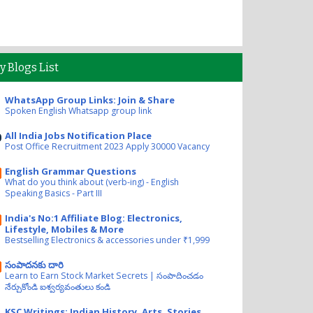
y Blogs List
WhatsApp Group Links: Join & Share
Spoken English Whatsapp group link
All India Jobs Notification Place
Post Office Recruitment 2023 Apply 30000 Vacancy
English Grammar Questions
What do you think about (verb-ing) - English
Speaking Basics - Part III
India's No:1 Affiliate Blog: Electronics,
Lifestyle, Mobiles & More
Bestselling Electronics & accessories under ₹1,999
సంపాదనకు దారి
Learn to Earn Stock Market Secrets | సంపాదించడం
నేర్చుకోండి ఐశ్వర్యవంతులు కండి
KSC Writings: Indian History, Arts, Stories,