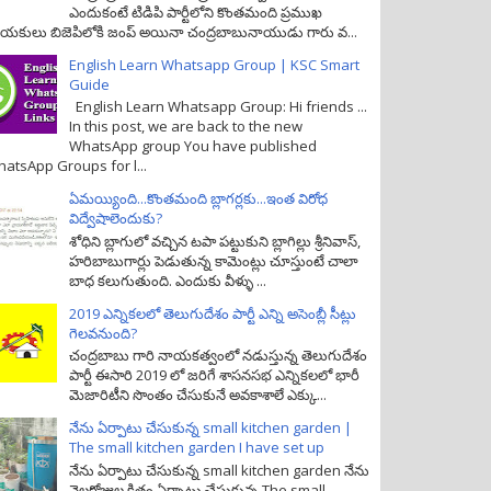
ఎందుకంటే టిడిపి పార్టీలోని కొంతమంది ప్రముఖ
యకులు బిజెపిలోకి జంప్ అయినా చంద్రబాబునాయుడు గారు వ...
English Learn Whatsapp Group | KSC Smart
Guide
English Learn Whatsapp Group: Hi friends ...
In this post, we are back to the new
WhatsApp group You have published
atsApp Groups for l...
ఏమయ్యింది...కొంతమంది బ్లాగర్లకు...ఇంత విరోధ
విద్వేషాలెందుకు?
శోధిని బ్లాగులో వచ్చిన టపా పట్టుకుని బ్లాగిల్లు శ్రీనివాస్,
హరిబాబుగార్లు పెడుతున్న కామెంట్లు చూస్తుంటే చాలా
బాధ కలుగుతుంది. ఎందుకు వీళ్ళు ...
2019 ఎన్నికలలో తెలుగుదేశం పార్టీ ఎన్ని అసెంబ్లీ సీట్లు
గెలవనుంది?
చంద్రబాబు గారి నాయకత్వంలో నడుస్తున్న తెలుగుదేశం
పార్టీ ఈసారి 2019 లో జరిగే శాసనసభ ఎన్నికలలో భారీ
మెజారిటీని సొంతం చేసుకునే అవకాశాలే ఎక్కు...
నేను ఏర్పాటు చేసుకున్న small kitchen garden |
The small kitchen garden I have set up
నేను ఏర్పాటు చేసుకున్న small kitchen garden నేను
నెలరోజుల క్రితం ఏర్పాటు చేసుకున్న The small