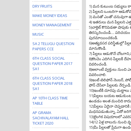
DRY FRUITS
1) మన కుటుంబ సభ్యులు కానివ
2) పిల్లలని ఒంటరిగా ఆడు
MAKE MONEY IDEAS
3) మనతో ఎంతో చనువుగా ఉన్
4) ఇతరులు మన పిల్లలని ఎత్త
MONEY MANAGEMENT
5)చాక్లెట్ కొనిపెడతా షాపుకు
తిరస్కరించండి.... పరిచయం ఉ
MUSIC
పురమాయించకండి.
6)అత్యవసర పరిస్థితుల్లో పిల్
SA 2 TELUGU QUESTION
మానుకొండి.
PAPERS CCE
7) పిల్లలు ఆడుకొనే చోటగాని,
6TH CLASS SOCIAL
8)కొంచెం ఎదిగిన పిల్లలకి దే
QUESTION PAPER 2017
వివరించండి.
SA1
8)అలాంటి వ్వక్తులు నుంచి 
వివరించాలి.
6TH CLASS SOCIAL
9)ఇంటి టెలిఫోన్ నెంబర్, ప
QUESTION PAPER 2018
ఫోన్ చేసేలా పిల్లలకు నేర్పండి
SA1
10)ఇంటికి దూరపు చుట్టాలు 
11)పిల్లలు బయట ఆడుకుంటు
AP 10TH CLASS TIME
ఉండడం అంత మంచిది కాదు
TABLE
12)పిల్లలు ఏదైనా చెప్పడానిక
మధనపడుతున్నా..ఏదో జరిగింద
AP GRAMA
13)లైంగిక విషయాలలో ఎవరిమీద
SACHIVALAYAM HALL
14)12 ఏళ్ల బాలురు నుంచి వృద
TICKET 2020
15)మీ పిల్లలతో ప్రేమగా ఉండ