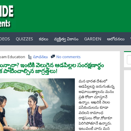
IDEOS
QUIZZES
కధలు
వ్యక్తిత్వ వికాసం
GARDEN
ఆలోచనలు
yam Education
సూచనలు
No comments
ున్నారా? ఇంటికి వెలుగైన ఆడపిల్లల సంరక్షణార్ధం
క పాటించాల్సిన జాగ్రత్తలు!
మన భారత దేశంలో
ఆడపిల్లలపై జరుగుతున్న
అఘాయిత్యాలను మనం
ప్రతి రోజూ చూస్తూనే
ఉన్నాం. ఆఖరికి నెలల
పసికందులను కూడా
వదలని కామాంధ
రాక్షసులు రోజు,రోజుకూ
పెరిగిపోతూనే ఉన్నారు.
ఇటువంటి వారు మన