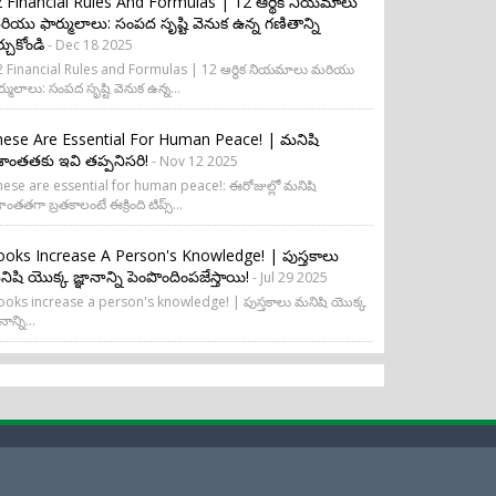
 Financial Rules And Formulas | 12 ఆర్థిక నియమాలు
ియు ఫార్ములాలు: సంపద సృష్టి వెనుక ఉన్న గణితాన్ని
ర్చుకోండి
- Dec 18 2025
 Financial Rules and Formulas | 12 ఆర్థిక నియమాలు మరియు
ర్ములాలు: సంపద సృష్టి వెనుక ఉన్న...
ese Are Essential For Human Peace! | మనిషి
రశాంతతకు ఇవి తప్పనిసరి!
- Nov 12 2025
ese are essential for human peace!: ఈరోజుల్లో మనిషి
శాంతతగా బ్రతకాలంటే ఈక్రింది టిప్స్...
oks Increase A Person's Knowledge! | పుస్తకాలు
ిషి యొక్క జ్ఞానాన్ని పెంపొందింపజేస్తాయి!
- Jul 29 2025
oks increase a person's knowledge! | పుస్తకాలు మనిషి యొక్క
నాన్ని...