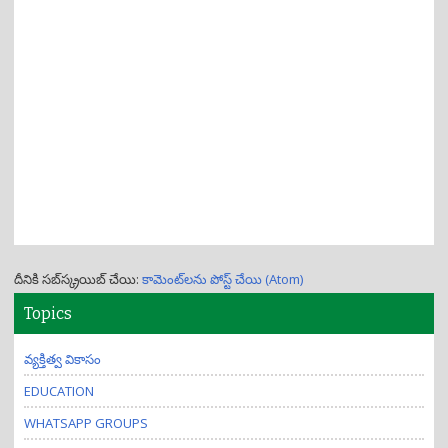
దీనికి సబ్‌స్క్రయిబ్ చేయి:
కామెంట్‌లను పోస్ట్ చేయి (Atom)
Topics
వ్యక్తిత్వ వికాసం
EDUCATION
WHATSAPP GROUPS