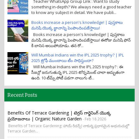
Teacher WhatsApp Group Link : Want to study
something in-depth? We always need a good teacher
to know any subject in detail. We have publi...
Books increase a person's knowledge! | పుస్తకాలు
మనిషి యొక్క జ్ఞానాన్ని పెంపొందింపజేస్తాయి!
Books increase a person's knowledge! | పుస్తకాలు
మనిషి యొక్క జ్ఞానాన్ని పెంపొందింపజేస్తాయి! ఈరోజు మనిషి ఫోన్
కి బానిస అయిపోయాడు. తన రో...
Will Mumbai Indians win the IPL 2025 trophy? | IPL
2025 ట్రోఫీ ముంబాయి టీం సాధిస్తుందా?
Will Mumbai Indians win the IPL 2025 trophy? : ఈ
సీజన్లో జరుగుతున్న IPL 2025 టోర్నమెంట్ చాలా అద్భుతంగా
ఉంది. 10 టీమ్స్ పోటీ పడగా నాలుగు టీ...
Recent Posts
Benefits Of Terrace Gardening | టెర్రస్ గార్డెనింగ్ యొక్క
ప్రయోజనాలు | Organic Nature Garden
- Feb 18 2026
Benefits of Terrace Gardening: హాయ్ రీడర్స్! నాకున్న ప్రధానమైన అభురుచుల్లో
Terrace Garden...