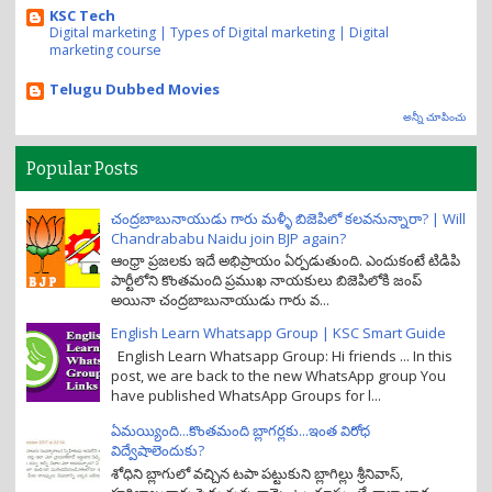
KSC Tech
Digital marketing | Types of Digital marketing | Digital
marketing course
Telugu Dubbed Movies
అన్నీ చూపించు
Popular Posts
చంద్రబాబునాయుడు గారు మళ్ళీ బిజెపిలో కలవనున్నారా? | Will
Chandrababu Naidu join BJP again?
ఆంధ్రా ప్రజలకు ఇదే అభిప్రాయం ఏర్పడుతుంది. ఎందుకంటే టిడిపి
పార్టీలోని కొంతమంది ప్రముఖ నాయకులు బిజెపిలోకి జంప్
అయినా చంద్రబాబునాయుడు గారు వ...
English Learn Whatsapp Group | KSC Smart Guide
English Learn Whatsapp Group: Hi friends ... In this
post, we are back to the new WhatsApp group You
have published WhatsApp Groups for l...
ఏమయ్యింది...కొంతమంది బ్లాగర్లకు...ఇంత విరోధ
విద్వేషాలెందుకు?
శోధిని బ్లాగులో వచ్చిన టపా పట్టుకుని బ్లాగిల్లు శ్రీనివాస్,