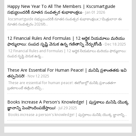
Happy New Year To All The Members | Kscsmartguide
సభ్యులందరికీ నూతన సంవత్సర శుభాకాంక్షలు
- Jan 01 2026
kscsmartguide సభ్యులందరికీ నూతన సంవత్సర శుభాకాంక్షలు👉మిత్రులారా ఈ
నూతన సంవత్సరం 2026ని...
12 Financial Rules And Formulas | 12 ఆర్థిక నియమాలు మరియు
ఫార్ములాలు: సంపద సృష్టి వెనుక ఉన్న గణితాన్ని నేర్చుకోండి
- Dec 18 2025
12 Financial Rules and Formulas | 12 ఆర్థిక నియమాలు మరియు ఫార్ములాలు:
సంపద సృష్టి వెనుక ఉన్న...
These Are Essential For Human Peace! | మనిషి ప్రశాంతతకు ఇవి
తప్పనిసరి!
- Nov 12 2025
These are essential for human peace!: ఈరోజుల్లో మనిషి ప్రశాంతతగా
బ్రతకాలంటే ఈక్రింది టిప్స్...
Books Increase A Person's Knowledge! | పుస్తకాలు మనిషి యొక్క
జ్ఞానాన్ని పెంపొందింపజేస్తాయి!
- Jul 29 2025
Books increase a person's knowledge! | పుస్తకాలు మనిషి యొక్క జ్ఞానాన్ని...