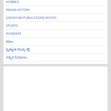
HOBBIES
INDIAN HISTORY
SAKSHYAM PUBLICATIONS BOOKS
SPORTS
WONDERS
కధలు
కృతజ్ఞత యొక్క శక్తి
నచ్చిన సినిమాలు