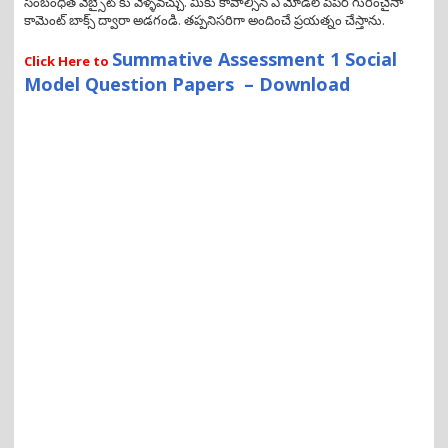
సంబంధిత వెబ్సైట్ కు వెళ్ళవచ్చు. మీకు కావాల్సిన ఏ మోడల్ పేపర్ గురించైనా
i
కామెంట్ బాక్స్ ద్వారా అడగండి. తప్పనిసరిగా అందించే ప్రయత్నం చేస్తాను.
o
n
Summative Assessment 1 Social
Click Here to
Model Question Papers – Download