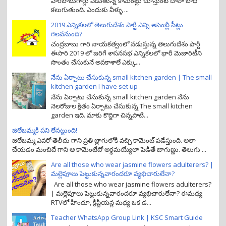
హరిబాబుగార్లు పెడుతున్న కామెంట్లు చూస్తుంటే చాలా బాధ
కలుగుతుంది. ఎందుకు వీళ్ళు ...
2019 ఎన్నికలలో తెలుగుదేశం పార్టీ ఎన్ని అసెంబ్లీ సీట్లు
గెలవనుంది?
చంద్రబాబు గారి నాయకత్వంలో నడుస్తున్న తెలుగుదేశం పార్టీ
ఈసారి 2019 లో జరిగే శాసనసభ ఎన్నికలలో భారీ మెజారిటీని
సొంతం చేసుకునే అవకాశాలే ఎక్కు...
నేను ఏర్పాటు చేసుకున్న small kitchen garden | The small
kitchen garden I have set up
నేను ఏర్పాటు చేసుకున్న small kitchen garden నేను
నెలరోజుల క్రితం ఏర్పాటు చేసుకున్న The small kitchen
garden ఇది. మాకు కొద్దిగా చిన్నపాటి...
జిలేబమ్మకి పని లేనట్టుంది!
జిలేబమ్మ ఎవరో తెలీదు గాని ప్రతి బ్లాగులోకి వచ్చి కామెంట్ పడేస్తుంది. అలా
చేయడం మంచిదే గాని ఆ కామెంటేదో అర్ధమయ్యేలా పెడితే బాగుణ్ణు. తెలుగు ...
Are all those who wear jasmine flowers adulterers? |
మల్లెపూలు పెట్టుకున్నవారందరూ వ్యభిచారులేనా?
Are all those who wear jasmine flowers adulterers?
| మల్లెపూలు పెట్టుకున్నవారందరూ వ్యభిచారులేనా? ఈమధ్య
RTVలో హిందూ, క్రిష్టియన్ల మధ్య ఒక డ...
Teacher WhatsApp Group Link | KSC Smart Guide