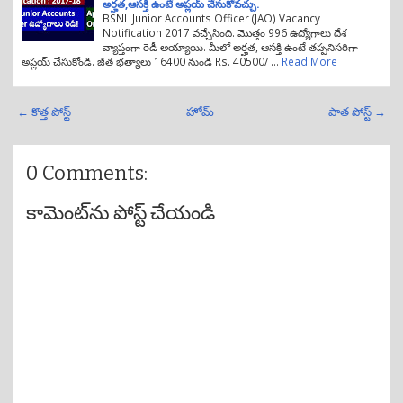
అర్హత,ఆసక్తి ఉంటే అప్లయ్ చేసుకోవచ్చు.
BSNL Junior Accounts Officer (JAO) Vacancy
Notification 2017 వచ్చేసింది. మొత్తం 996 ఉద్యోగాలు దేశ
వ్యాప్తంగా రెడీ అయ్యాయి. మీలో అర్హత, ఆసక్తి ఉంటే తప్పనిసరిగా
అప్లయ్ చేసుకోండి. జీత భత్యాలు 16400 నుండి Rs. 40500/ …
Read More
← కొత్త పోస్ట్
హోమ్
పాత పోస్ట్ →
0 Comments:
కామెంట్‌ను పోస్ట్ చేయండి