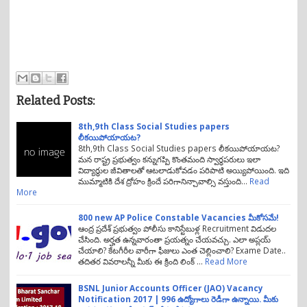
Related Posts:
8th,9th Class Social Studies papers
లీకయిపోయాయట?
8th,9th Class Social Studies papers లీకయిపోయాయట?
మన రాష్ట్ర ప్రభుత్వం కన్నుగప్పి కొంతమంది స్వార్ధపరులు ఇలా
విద్యార్ధుల జీవితాలతో ఆటలాడుకోవడం పరిపాటి అయ్యిపోయింది. ఇది
ముమ్మాటికి దేశ ద్రోహం క్రిందే పరిగానిన్చావాల్సి వస్తుంది…
Read
More
800 new AP Police Constable Vacancies మీకోసమే!
ఆంద్ర ప్రదేశ్ ప్రభుత్వం పోలీసు కానిస్టేబుళ్ల Recruitment విడుదల
చేసింది. అర్హత ఉన్నవారంతా ప్రయత్నం చేయవచ్చు. ఎలా అప్లయ్
చేయాలి? కేటగీరీల వారీగా ఫీజులు ఎంత చెల్లించాలి? Exame Date..
తదితర వివరాలన్నీ మీకు ఈ క్రింది లింక్ …
Read More
BSNL Junior Accounts Officer (JAO) Vacancy
Notification 2017 | 996 ఉద్యోగాలు రెడీగా ఉన్నాయి. మీకు