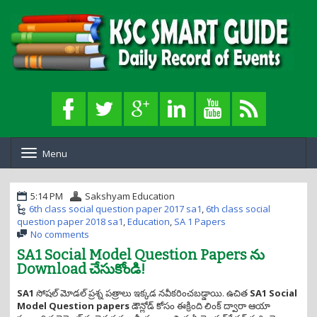
Menu
T
o
g
g
5:14 PM
Sakshyam Education
l
6th class social question paper 2017 sa1
,
6th class social
e
question paper 2018 sa1
,
Education
,
SA 1 Papers
n
No comments
a
SA1 Social Model Question Papers ను
v
Download చేసుకోండి!
i
g
SA1
సోషల్ మోడల్ ప్రశ్న పత్రాలు ఇక్కడ నవీకరించబడ్డాయి. ఉచిత
SA1 Social
a
Model Question papers
డౌన్లోడ్ కోసం ఈక్రింది లింక్ ద్వారా ఆయా
t