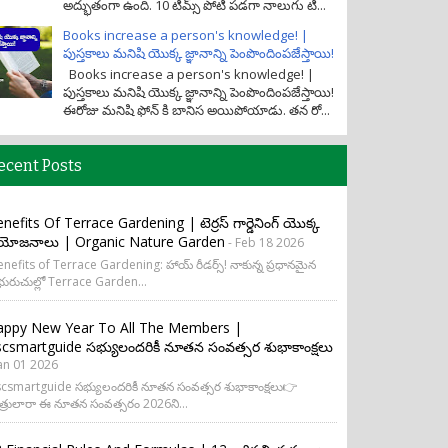
అద్భుతంగా ఉంది. 10 టీమ్స్ పోటీ పడగా నాలుగు టీ...
Books increase a person's knowledge! |
పుస్తకాలు మనిషి యొక్క జ్ఞానాన్ని పెంపొందింపజేస్తాయి!
Books increase a person's knowledge! |
పుస్తకాలు మనిషి యొక్క జ్ఞానాన్ని పెంపొందింపజేస్తాయి!
ఈరోజు మనిషి ఫోన్ కి బానిస అయిపోయాడు. తన రో...
ecent Posts
nefits Of Terrace Gardening | టెర్రస్ గార్డెనింగ్ యొక్క
రయోజనాలు | Organic Nature Garden
- Feb 18 2026
nefits of Terrace Gardening: హాయ్ రీడర్స్! నాకున్న ప్రధానమైన
ురుచుల్లో Terrace Garden...
appy New Year To All The Members |
csmartguide సభ్యులందరికీ నూతన సంవత్సర శుభాకాంక్షలు
Jan 01 2026
csmartguide సభ్యులందరికీ నూతన సంవత్సర శుభాకాంక్షలు👉
త్రులారా ఈ నూతన సంవత్సరం 2026ని...