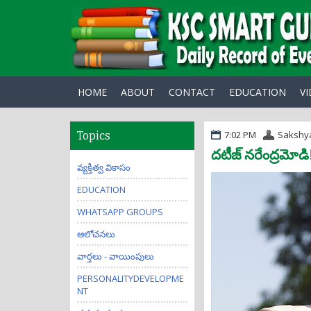
HOME
ABOUT
CONTACT
EDUCATION
V
7:02 PM
Sakshy
Topics
దటీజ్ నరేంద్రమోడి
వ్యక్తిత్వ వికాసం
EDUCATION
WHATSAPP GROUPS
ఆలోచనలు
వార్తలు - వాయింపులు
PERSONALITYDEVELOPME
NT