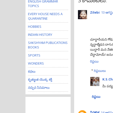
3 కామెంట్‌లు:
ENGLISH GRAMMAR
TOPICS
Zilebi
13 ఆగస్ట
EVERY HOUSE NEEDS A
QUARANTINE
HOBBIES
INDIAN HISTORY
చూద్దారీయని గోడ
SAKSHYAM PUBLICATIONS
న్నద్దాల్మేడన దాగ
BOOKS
యిద్దారీ మన నే
చేద్దామోయ్! జనుల
SPORTS
రిప్లయి
WONDERS
రిప్లయిలు
కధలు
K.S.C
కృతజ్ఞత యొక్క శక్తి
మీ పద్యమ
నచ్చిన సినిమాలు
రిప్లయి
నీహారిక
14 ఆగస్ట