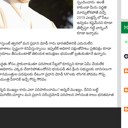
స్పందించారు. అంతే
కాకుండా మీరు పధ్ధతి
మార్చుకోకపోతే వచ్చే
2019 ఎలక్షన్స్ లో సీటు
ఇవ్వడం కష్టమేనని కూడా
M
తేల్చేస్తూ గట్టి వార్నింగ్
కూడా ఇచ్చాడు.
్తుంటే త్వరలో మన ప్రధాని మోడీ గారు భారతదేశానికి ఎదురులేని
లు స్పష్టంగా కనిపిస్తున్నాయి. ఇప్పటికే అధికార పక్షంతోపాటు ప్రతిపక్షం కూడా
ర్ణయాలు తీసుకుంటాడో తెలియక అనుక్షణం భయంతో బ్రతుకుతూనే ఉన్నారు.
తు కోసం ప్రాకులాడుతూ పరిపాలక సీట్లలో కూర్చుని కూడా ఏమీ చేయలేక
ధికారం ఎక్కడ చేజారిపోతుందోనని భయపడి తన క్రింది సభ్యులకు బానిసలుగా
ధానమంత్రుల పదవులకు దీటుగా ప్రధాని మోడి MPలకు లొంగక పోవడం గొప్ప
్రి పీఠానికి ఇచ్చే గొప్ప గౌరవం.
ది ముఖ్యం కాదు.ఎలా పరిపాలించాము? అన్నదే ముఖ్యం. దీనిని బట్టే
మిగిలేది.చూద్దాం మన ప్రధాని నరేంద్రమోడి పరిపాలన సాగినంత కాలం భరతమాత