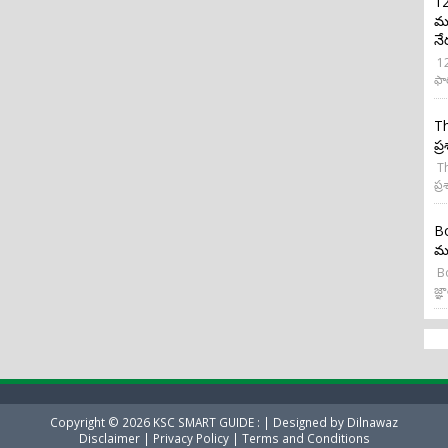
12
మర
నే
12
ఫా
Th
ప్
Th
ప్ర
Bo
మన
Bo
జ్ఞా
Copyright ©
2026
KSC SMART GUIDE :
| Designed by
Dilnawaz
Disclaimer
|
Privacy Policy
|
Terms and Conditions