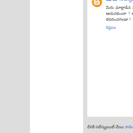
మీరు మాట్లాడిన 
ఆయనకుందా ? ఆయ
బెదిరించగలడా ?
రిప్లయి
దీనికి సబ్‌స్క్రయిబ్ చేయి:
కామె