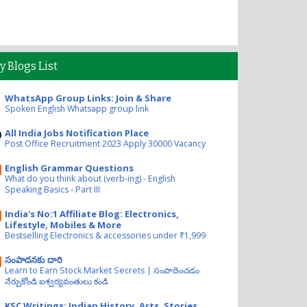
y Blogs List
WhatsApp Group Links: Join & Share
Spoken English Whatsapp group link
All India Jobs Notification Place
Post Office Recruitment 2023 Apply 30000 Vacancy
English Grammar Questions
What do you think about (verb-ing) - English
Speaking Basics - Part III
India's No:1 Affiliate Blog: Electronics,
Lifestyle, Mobiles & More
Bestselling Electronics & accessories under ₹1,999
సంపాదనకు దారి
Learn to Earn Stock Market Secrets | సంపాదించడం
నేర్చుకోండి ఐశ్వర్యవంతులు కండి
KSC Writings: Indian History, Arts, Stories,