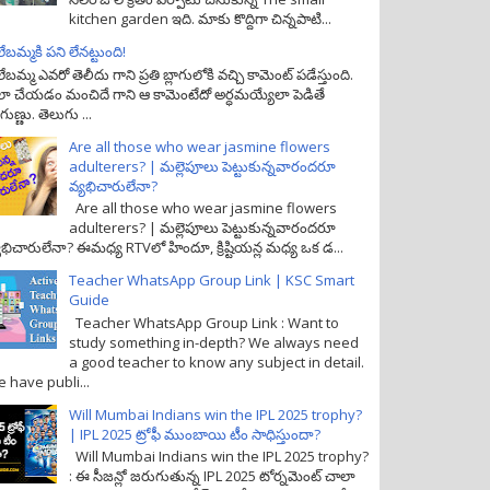
kitchen garden ఇది. మాకు కొద్దిగా చిన్నపాటి...
లేబమ్మకి పని లేనట్టుంది!
లేబమ్మ ఎవరో తెలీదు గాని ప్రతి బ్లాగులోకి వచ్చి కామెంట్ పడేస్తుంది.
ా చేయడం మంచిదే గాని ఆ కామెంటేదో అర్ధమయ్యేలా పెడితే
గుణ్ణు. తెలుగు ...
Are all those who wear jasmine flowers
adulterers? | మల్లెపూలు పెట్టుకున్నవారందరూ
వ్యభిచారులేనా?
Are all those who wear jasmine flowers
adulterers? | మల్లెపూలు పెట్టుకున్నవారందరూ
యభిచారులేనా? ఈమధ్య RTVలో హిందూ, క్రిష్టియన్ల మధ్య ఒక డ...
Teacher WhatsApp Group Link | KSC Smart
Guide
Teacher WhatsApp Group Link : Want to
study something in-depth? We always need
a good teacher to know any subject in detail.
 have publi...
Will Mumbai Indians win the IPL 2025 trophy?
| IPL 2025 ట్రోఫీ ముంబాయి టీం సాధిస్తుందా?
Will Mumbai Indians win the IPL 2025 trophy?
: ఈ సీజన్లో జరుగుతున్న IPL 2025 టోర్నమెంట్ చాలా