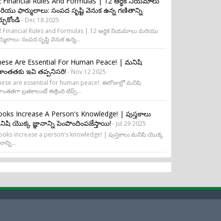
 Financial Rules And Formulas | 12 ఆర్థిక నియమాలు
ియు ఫార్ములాలు: సంపద సృష్టి వెనుక ఉన్న గణితాన్ని
ర్చుకోండి
- Dec 18 2025
 Financial Rules and Formulas | 12 ఆర్థిక నియమాలు మరియు
ర్ములాలు: సంపద సృష్టి వెనుక ఉన్న...
ese Are Essential For Human Peace! | మనిషి
రశాంతతకు ఇవి తప్పనిసరి!
- Nov 12 2025
ese are essential for human peace!: ఈరోజుల్లో మనిషి
శాంతతగా బ్రతకాలంటే ఈక్రింది టిప్స్...
oks Increase A Person's Knowledge! | పుస్తకాలు
ిషి యొక్క జ్ఞానాన్ని పెంపొందింపజేస్తాయి!
- Jul 29 2025
oks increase a person's knowledge! | పుస్తకాలు మనిషి యొక్క
నాన్ని...