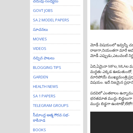
చదువు-సంధ్యలు
GOVT JOBS
SA 2 MODEL PAPERS
సూచనలు
MOVIES
మోడీ విషయంలో ఇవ్వన్నీ చూస
VIDEOS
రాజుగా,నియంతగా మారే అవకాశా
మోడీ ఎప్పుడు,ఎటువంటి ని
నచ్చిన పాటలు
ఏది,ఏమైనా MPల, MLAల మద్ద
BLOGGING TIPS
మద్దతు ఎక్కడ ఊడుతుందో, అ
GARDEN
మారిపోయే ముఖ్యమంత్రి,ప్ర
విషయం. ఇదే నిజమైన ప్రధానమంత
HEALTH NEWS
పదవిలో ఎంతకాలం ఉన్నామన్న
SA 1 PAPERS
భరతమాత ముద్దు బిడ్డలుగా 
ముద్దు బిడ్డగా ఉంటాడో,లేదో!!
TELEGRAM GROUPS
సీమాంధ్ర ఆత్మ గౌరవ సభ-
కాకినాడ
BOOKS