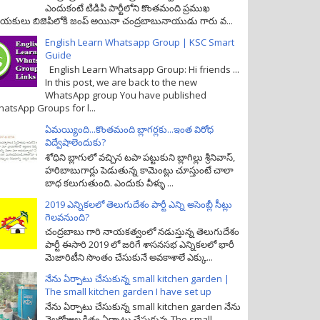
ఎందుకంటే టిడిపి పార్టీలోని కొంతమంది ప్రముఖ
యకులు బిజెపిలోకి జంప్ అయినా చంద్రబాబునాయుడు గారు వ...
English Learn Whatsapp Group | KSC Smart
Guide
English Learn Whatsapp Group: Hi friends ...
In this post, we are back to the new
WhatsApp group You have published
atsApp Groups for l...
ఏమయ్యింది...కొంతమంది బ్లాగర్లకు...ఇంత విరోధ
విద్వేషాలెందుకు?
శోధిని బ్లాగులో వచ్చిన టపా పట్టుకుని బ్లాగిల్లు శ్రీనివాస్,
హరిబాబుగార్లు పెడుతున్న కామెంట్లు చూస్తుంటే చాలా
బాధ కలుగుతుంది. ఎందుకు వీళ్ళు ...
2019 ఎన్నికలలో తెలుగుదేశం పార్టీ ఎన్ని అసెంబ్లీ సీట్లు
గెలవనుంది?
చంద్రబాబు గారి నాయకత్వంలో నడుస్తున్న తెలుగుదేశం
పార్టీ ఈసారి 2019 లో జరిగే శాసనసభ ఎన్నికలలో భారీ
మెజారిటీని సొంతం చేసుకునే అవకాశాలే ఎక్కు...
నేను ఏర్పాటు చేసుకున్న small kitchen garden |
The small kitchen garden I have set up
నేను ఏర్పాటు చేసుకున్న small kitchen garden నేను
నెలరోజుల క్రితం ఏర్పాటు చేసుకున్న The small