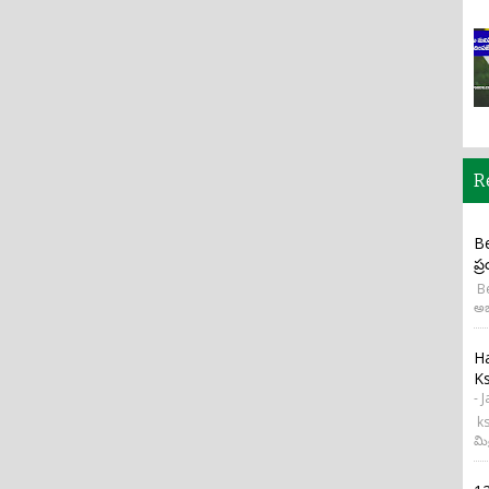
R
Be
ప్
Be
అభ
H
Ks
- 
ks
మి