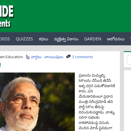
IDEOS
QUIZZES
కధలు
వ్యక్తిత్వ వికాసం
GARDEN
ఆలోచనలు
am Education
వార్తలు - వాయింపులు
3 comments
!
ప్రజలను మిమ్మల్ని
MPలను చేసింది తినేసి
ఇళ్ళ దగ్గర పడుకోవడానికి
కాదు..పని
చేయడానికంటూ ప్రధాన
మంత్రి నరేంద్రమోడి తన
పార్టీ MPల తీరుపై
విరుచుకుపడ్డాడు. వాళ్ళు
సరిగా సభలకు
రాకపోవడంపై విసుకు
చెందిన మోడి పైవిధంగా