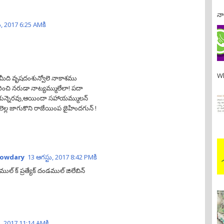
నా
ు, 2017 6:25 AMకి
Wh
మీది వృషదంశున్వోలె నాకాశము
ురించి నరుడా నాట్యమ్ములేలా! పదా
తకున్నెరవు,ఆయిందా సహాయమ్ములన్
ెల్ల జాగుకొని రాజేయింప జైహిందగున్ !
howdary
13 ఆగస్టు, 2017 8:42 PMకి
ుల్ క్ ప్రత్యేక్ దండముల్ జిలేబిన్
ు, 2017 11:14 AMకి