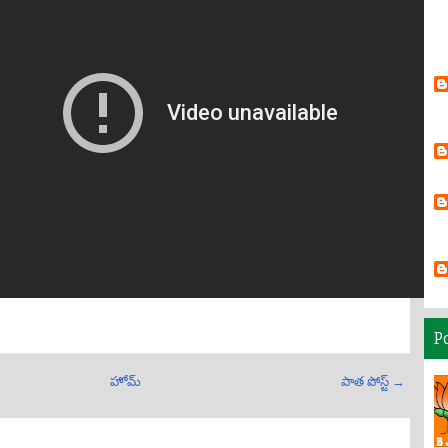
P
హోమ్
పాత పోస్ట్ →