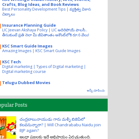
Crafts, Blog Ideas, and Book Reviews
Best Personality Development Tips | వ్యక్తిత్వ వికాస
చిట్కాలు
Insurance Planning Guide
LIC Jeevan Akshaya Policy | LIC అదిరిపోయే పాలసీ..
తీసుకుంటే ప్రతి నెలా మీ జీవితాంతం అకౌంట్‌లోకి రూ.6 వేలు!
KSC Smart Guide Images
Amazing Images | KSC Smart Guide Images
KSC Tech
Digital marketing | Types of Digital marketing |
Digital marketing course
Telugu Dubbed Movies
అన్నీ చూపించు
opular Posts
చంద్రబాబునాయుడు గారు మళ్ళీ బిజెపిలో
కలవనున్నారా? | Will Chandrababu Naidu join
BJP again?
ఆంధ్రా ప్రజలకు ఇదే అభిప్రాయం ఏర్పడుతుంది.