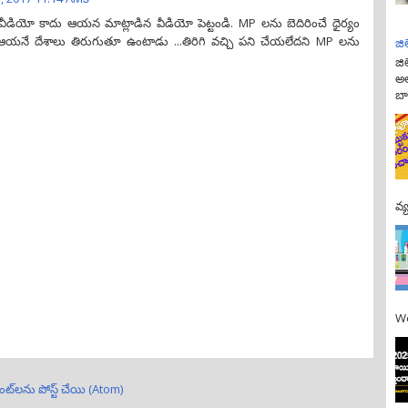
వీడియో కాదు ఆయన మాట్లాడిన వీడియో పెట్టండి. MP లను బెదిరించే ధైర్యం
నే దేశాలు తిరుగుతూ ఉంటాడు ...తిరిగి వచ్చి పని చేయలేదని MP లను
జి
జి
అల
బా
వ్
We
ంట్‌లను పోస్ట్ చేయి (Atom)