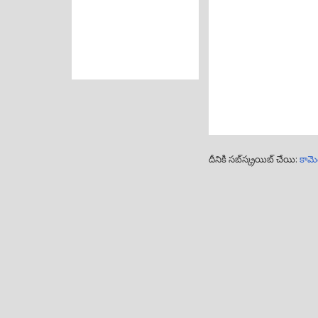
దీనికి సబ్‌స్క్రయిబ్ చేయి:
కామె