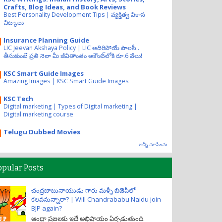
Crafts, Blog Ideas, and Book Reviews
Best Personality Development Tips | వ్యక్తిత్వ వికాస
చిట్కాలు
Insurance Planning Guide
LIC Jeevan Akshaya Policy | LIC అదిరిపోయే పాలసీ..
తీసుకుంటే ప్రతి నెలా మీ జీవితాంతం అకౌంట్‌లోకి రూ.6 వేలు!
KSC Smart Guide Images
Amazing Images | KSC Smart Guide Images
KSC Tech
Digital marketing | Types of Digital marketing |
Digital marketing course
Telugu Dubbed Movies
అన్నీ చూపించు
opular Posts
చంద్రబాబునాయుడు గారు మళ్ళీ బిజెపిలో
కలవనున్నారా? | Will Chandrababu Naidu join
BJP again?
ఆంధ్రా ప్రజలకు ఇదే అభిప్రాయం ఏర్పడుతుంది.