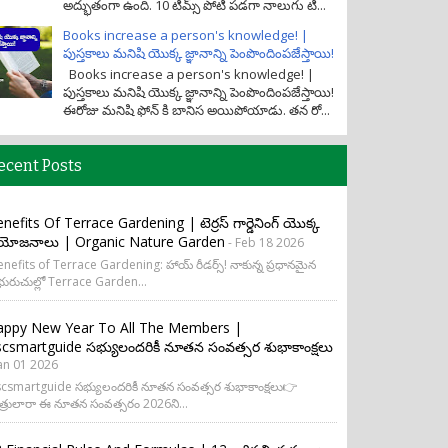
అద్భుతంగా ఉంది. 10 టీమ్స్ పోటీ పడగా నాలుగు టీ...
Books increase a person's knowledge! |
పుస్తకాలు మనిషి యొక్క జ్ఞానాన్ని పెంపొందింపజేస్తాయి!
Books increase a person's knowledge! |
పుస్తకాలు మనిషి యొక్క జ్ఞానాన్ని పెంపొందింపజేస్తాయి!
ఈరోజు మనిషి ఫోన్ కి బానిస అయిపోయాడు. తన రో...
ecent Posts
nefits Of Terrace Gardening | టెర్రస్ గార్డెనింగ్ యొక్క
రయోజనాలు | Organic Nature Garden
- Feb 18 2026
nefits of Terrace Gardening: హాయ్ రీడర్స్! నాకున్న ప్రధానమైన
ురుచుల్లో Terrace Garden...
appy New Year To All The Members |
csmartguide సభ్యులందరికీ నూతన సంవత్సర శుభాకాంక్షలు
Jan 01 2026
csmartguide సభ్యులందరికీ నూతన సంవత్సర శుభాకాంక్షలు👉
త్రులారా ఈ నూతన సంవత్సరం 2026ని...