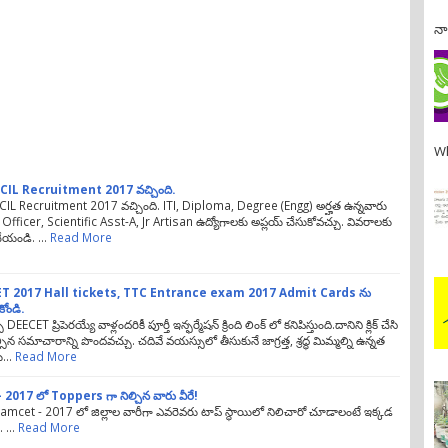
నా
Wh
: ECIL Recruitment 2017 వచ్చింది.
 ECIL Recruitment 2017 వచ్చింది. ITI, Diploma, Degree (Engg) అర్హత ఉన్నవారు
Officer, Scientific Asst-A, Jr Artisan ఉద్యోగాలకు అప్లయ్ చేసుకోవచ్చు. వివరాలకు
్ చేయండి. …
Read More
T 2017 Hall tickets, TTC Entrance exam 2017 Admit Cards ను
కోండి.
్ DEECET ప్రిపెరయ్యే వాళ్లందరికీ పూర్తీ ఇన్ఫర్మేషన్ క్రింది లింక్ లో కనిపిస్తుంది.దానిని క్లిక్ చేసి
సిన సమాచారాన్ని పొందవచ్చు. చదివే వయస్సులో తీసుకునే జాగ్రత్త, శ్రద్ధ మిమ్మల్ని ఉన్నత
కు…
Read More
2017 లో Toppers గా నిల్చిన వారు వీరే!
శ్ Eamcet - 2017 లో జిల్లాల వారీగా ఎవరెవరు టాప్ స్థాయిలో నిలిచారో చూడాలంటే ఇక్కడ
ి. …
Read More