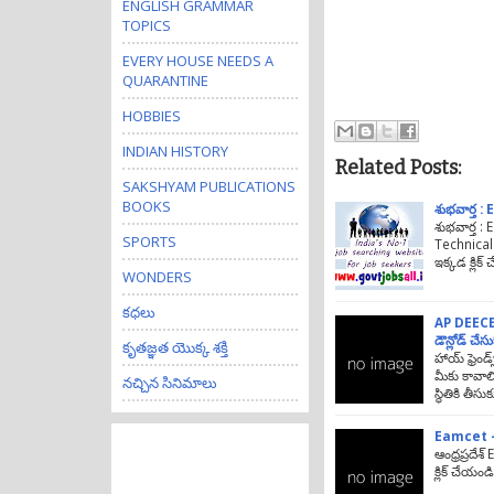
ENGLISH GRAMMAR
TOPICS
EVERY HOUSE NEEDS A
QUARANTINE
HOBBIES
INDIAN HISTORY
Related Posts:
SAKSHYAM PUBLICATIONS
BOOKS
శుభవార్త 
శుభవార్త :
SPORTS
Technical 
ఇక్కడ క్లిక
WONDERS
కధలు
AP DEECE
డౌన్లోడ్ చేసు
కృతజ్ఞత యొక్క శక్తి
హాయ్ ఫ్రెండ్స
మీకు కావాల్
నచ్చిన సినిమాలు
స్థితికి తీసు
Eamcet - 
ఆంధ్రప్రదే
క్లిక్ చేయండ