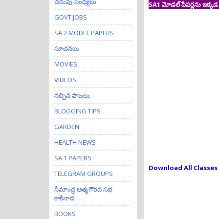
చదువు-సంధ్యలు
SA1 మోడల్ పేపర్లను ఇక్కడ ను
GOVT JOBS
SA 2 MODEL PAPERS
సూచనలు
MOVIES
VIDEOS
నచ్చిన పాటలు
BLOGGING TIPS
GARDEN
HEALTH NEWS
SA 1 PAPERS
Download All Classes
TELEGRAM GROUPS
సీమాంధ్ర ఆత్మ గౌరవ సభ-
కాకినాడ
BOOKS