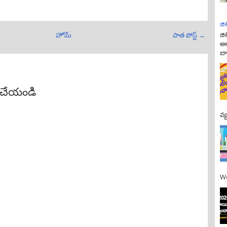
జి
జి
హోమ్
పాత పోస్ట్ →
అల
బా
ట్ చేయండి
వ్
We