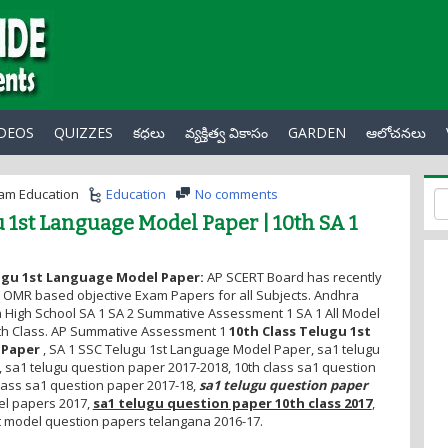
IDEOS
QUIZZES
కధలు
వ్యక్తిత్వ వికాసం
GARDEN
ఆలోచనలు
am Education
Education
No comments
u 1st Language Model Paper | 10th SA 1
ugu 1st Language Model Paper:
AP SCERT Board has recently
 OMR based objective Exam Papers for all Subjects. Andhra
 High School SA 1 SA 2 Summative Assessment 1 SA 1 All Model
th Class. AP Summative Assessment 1
10th Class Telugu 1st
 Paper
, SA 1 SSC Telugu 1st Language Model Paper, sa1 telugu
 sa1 telugu question paper 2017-2018, 10th class sa1 question
lass sa1 question paper 2017-18,
sa1 telugu question paper
el papers 2017,
sa1 telugu question paper 10th class 2017
,
model question papers telangana 2016-17.