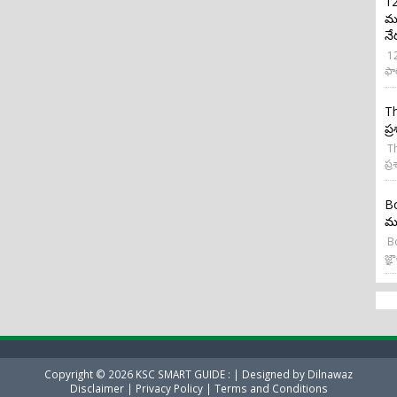
12
మర
నే
12
ఫా
Th
ప్
Th
ప్ర
Bo
మన
Bo
జ్ఞా
Copyright ©
2026
KSC SMART GUIDE :
| Designed by
Dilnawaz
Disclaimer
|
Privacy Policy
|
Terms and Conditions