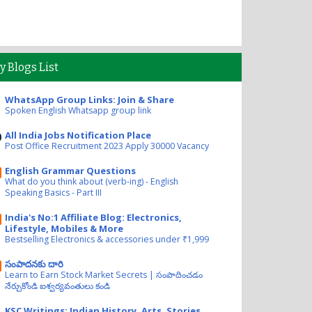
y Blogs List
WhatsApp Group Links: Join & Share
Spoken English Whatsapp group link
All India Jobs Notification Place
Post Office Recruitment 2023 Apply 30000 Vacancy
English Grammar Questions
What do you think about (verb-ing) - English
Speaking Basics - Part III
India's No:1 Affiliate Blog: Electronics,
Lifestyle, Mobiles & More
Bestselling Electronics & accessories under ₹1,999
సంపాదనకు దారి
Learn to Earn Stock Market Secrets | సంపాదించడం
నేర్చుకోండి ఐశ్వర్యవంతులు కండి
KSC Writings: Indian History, Arts, Stories,