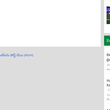
R
Be
ంట్‌లను పోస్ట్ చేయి (Atom)
ప్
Be
అభ
H
Ks
- 
ks
మి