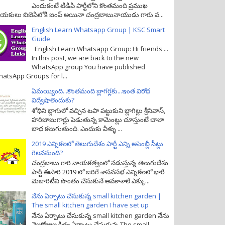
ఎందుకంటే టిడిపి పార్టీలోని కొంతమంది ప్రముఖ
యకులు బిజెపిలోకి జంప్ అయినా చంద్రబాబునాయుడు గారు వ...
English Learn Whatsapp Group | KSC Smart
Guide
English Learn Whatsapp Group: Hi friends ...
In this post, we are back to the new
WhatsApp group You have published
atsApp Groups for l...
ఏమయ్యింది...కొంతమంది బ్లాగర్లకు...ఇంత విరోధ
విద్వేషాలెందుకు?
శోధిని బ్లాగులో వచ్చిన టపా పట్టుకుని బ్లాగిల్లు శ్రీనివాస్,
హరిబాబుగార్లు పెడుతున్న కామెంట్లు చూస్తుంటే చాలా
బాధ కలుగుతుంది. ఎందుకు వీళ్ళు ...
2019 ఎన్నికలలో తెలుగుదేశం పార్టీ ఎన్ని అసెంబ్లీ సీట్లు
గెలవనుంది?
చంద్రబాబు గారి నాయకత్వంలో నడుస్తున్న తెలుగుదేశం
పార్టీ ఈసారి 2019 లో జరిగే శాసనసభ ఎన్నికలలో భారీ
మెజారిటీని సొంతం చేసుకునే అవకాశాలే ఎక్కు...
నేను ఏర్పాటు చేసుకున్న small kitchen garden |
The small kitchen garden I have set up
నేను ఏర్పాటు చేసుకున్న small kitchen garden నేను
నెలరోజుల క్రితం ఏర్పాటు చేసుకున్న The small