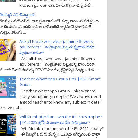
kitchen garden ఇది. మాకు కొద్దిగా చిన్నపాటి...
లేబమ్మకి పని లేనట్టుంది!
లేబమ్మ ఎవరో తెలీదు గాని ప్రతి బ్లాగులోకి వచ్చి కామెంట్ పడేస్తుంది.
ా చేయడం మంచిదే గాని ఆ కామెంటేదో అర్ధమయ్యేలా పెడితే
గుణ్ణు. తెలుగు ...
Are all those who wear jasmine flowers
adulterers? | మల్లెపూలు పెట్టుకున్నవారందరూ
వ్యభిచారులేనా?
Are all those who wear jasmine flowers
adulterers? | మల్లెపూలు పెట్టుకున్నవారందరూ
యభిచారులేనా? ఈమధ్య RTVలో హిందూ, క్రిష్టియన్ల మధ్య ఒక డ...
Teacher WhatsApp Group Link | KSC Smart
Guide
Teacher WhatsApp Group Link : Want to
study something in-depth? We always need
a good teacher to know any subject in detail.
 have publi...
Will Mumbai Indians win the IPL 2025 trophy?
| IPL 2025 ట్రోఫీ ముంబాయి టీం సాధిస్తుందా?
Will Mumbai Indians win the IPL 2025 trophy?
: ఈ సీజన్లో జరుగుతున్న IPL 2025 టోర్నమెంట్ చాలా