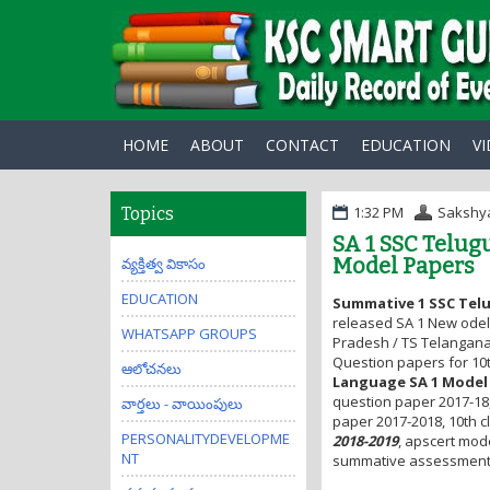
HOME
ABOUT
CONTACT
EDUCATION
V
1:32 PM
Sakshy
Topics
SA 1 SSC Telug
Model Papers
వ్యక్తిత్వ వికాసం
EDUCATION
Summative 1 SSC Tel
released SA 1 New odel
WHATSAPP GROUPS
Pradesh / TS Telangana
Question papers for 10
ఆలోచనలు
Language SA 1 Model
question paper 2017-18,
వార్తలు - వాయింపులు
paper 2017-2018, 10th c
PERSONALITYDEVELOPME
2018-2019
, apscert mod
NT
summative assessment 