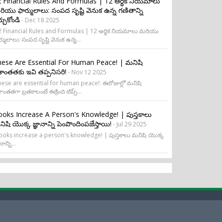
 Financial Rules And Formulas | 12 ఆర్థిక నియమాలు
ియు ఫార్ములాలు: సంపద సృష్టి వెనుక ఉన్న గణితాన్ని
ర్చుకోండి
- Dec 18 2025
 Financial Rules and Formulas | 12 ఆర్థిక నియమాలు మరియు
ర్ములాలు: సంపద సృష్టి వెనుక ఉన్న...
ese Are Essential For Human Peace! | మనిషి
రశాంతతకు ఇవి తప్పనిసరి!
- Nov 12 2025
ese are essential for human peace!: ఈరోజుల్లో మనిషి
శాంతతగా బ్రతకాలంటే ఈక్రింది టిప్స్...
oks Increase A Person's Knowledge! | పుస్తకాలు
ిషి యొక్క జ్ఞానాన్ని పెంపొందింపజేస్తాయి!
- Jul 29 2025
oks increase a person's knowledge! | పుస్తకాలు మనిషి యొక్క
నాన్ని...