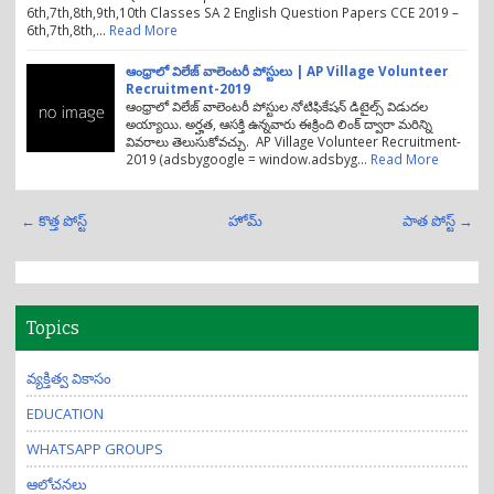
6th,7th,8th,9th,10th Classes SA 2 English Question Papers CCE 2019 –
6th,7th,8th,…
Read More
ఆంధ్రాలో విలేజ్ వాలెంటరీ పోస్టులు | AP Village Volunteer
Recruitment-2019
ఆంధ్రాలో విలేజ్ వాలెంటరీ పోస్టుల నోటిఫికేషన్ డిటైల్స్ విడుదల
అయ్యాయి. అర్హత, ఆసక్తి ఉన్నవారు ఈక్రింది లింక్ ద్వారా మరిన్ని
వివరాలు తెలుసుకోవచ్చు. AP Village Volunteer Recruitment-
2019 (adsbygoogle = window.adsbyg…
Read More
← కొత్త పోస్ట్
హోమ్
పాత పోస్ట్ →
Topics
వ్యక్తిత్వ వికాసం
EDUCATION
WHATSAPP GROUPS
ఆలోచనలు