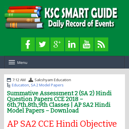
Menu
T
o
g
g
7:12 AM
Sakshyam Education
l
Education
,
SA 2 Model Papers
e
Summative Assessment 2 (SA 2) Hindi
n
Question Papers CCE 2018 –
a
6th,7th,8th,9th Classes | AP SA2 Hindi
v
i
Model Papers – Download
g
a
AP SA2 CCE Hindi Objective
t