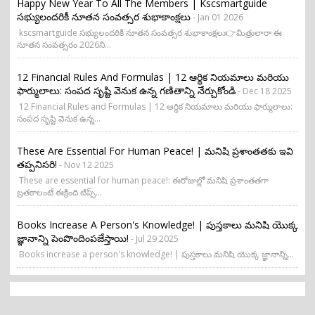
Happy New Year To All The Members | Kscsmartguide
సభ్యులందరికీ నూతన సంవత్సర శుభాకాంక్షలు
- Jan 01 2026
kscsmartguide సభ్యులందరికీ నూతన సంవత్సర శుభాకాంక్షలు👉మిత్రులారా ఈ
నూతన సంవత్సరం 2026ని...
12 Financial Rules And Formulas | 12 ఆర్థిక నియమాలు మరియు
ఫార్ములాలు: సంపద సృష్టి వెనుక ఉన్న గణితాన్ని నేర్చుకోండి
- Dec 18 2025
12 Financial Rules and Formulas | 12 ఆర్థిక నియమాలు మరియు ఫార్ములాలు:
సంపద సృష్టి వెనుక ఉన్న...
These Are Essential For Human Peace! | మనిషి ప్రశాంతతకు ఇవి
తప్పనిసరి!
- Nov 12 2025
These are essential for human peace!: ఈరోజుల్లో మనిషి ప్రశాంతతగా
బ్రతకాలంటే ఈక్రింది టిప్స్...
Books Increase A Person's Knowledge! | పుస్తకాలు మనిషి యొక్క
జ్ఞానాన్ని పెంపొందింపజేస్తాయి!
- Jul 29 2025
Books increase a person's knowledge! | పుస్తకాలు మనిషి యొక్క జ్ఞానాన్ని...