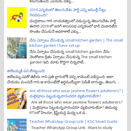
కలుగుతుంది. ఎందుకు వీళ్ళు ...
2019 ఎన్నికలలో తెలుగుదేశం పార్టీ ఎన్ని అసెంబ్లీ సీట్లు
గెలవనుంది?
చంద్రబాబు గారి నాయకత్వంలో నడుస్తున్న తెలుగుదేశం పార్టీ
ఈసారి 2019 లో జరిగే శాసనసభ ఎన్నికలలో భారీ మెజారిటీని
సొంతం చేసుకునే అవకాశాలే ఎక్కు...
నేను ఏర్పాటు చేసుకున్న small kitchen garden | The small
kitchen garden I have set up
నేను ఏర్పాటు చేసుకున్న small kitchen garden నేను
నెలరోజుల క్రితం ఏర్పాటు చేసుకున్న The small kitchen
garden ఇది. మాకు కొద్దిగా చిన్నపాటి...
జిలేబమ్మకి పని లేనట్టుంది!
జిలేబమ్మ ఎవరో తెలీదు గాని ప్రతి బ్లాగులోకి వచ్చి కామెంట్ పడేస్తుంది. అలా
చేయడం మంచిదే గాని ఆ కామెంటేదో అర్ధమయ్యేలా పెడితే బాగుణ్ణు. తెలుగు ...
Are all those who wear jasmine flowers adulterers? |
మల్లెపూలు పెట్టుకున్నవారందరూ వ్యభిచారులేనా?
Are all those who wear jasmine flowers adulterers?
| మల్లెపూలు పెట్టుకున్నవారందరూ వ్యభిచారులేనా? ఈమధ్య
RTVలో హిందూ, క్రిష్టియన్ల మధ్య ఒక డ...
Teacher WhatsApp Group Link | KSC Smart Guide
Teacher WhatsApp Group Link : Want to study