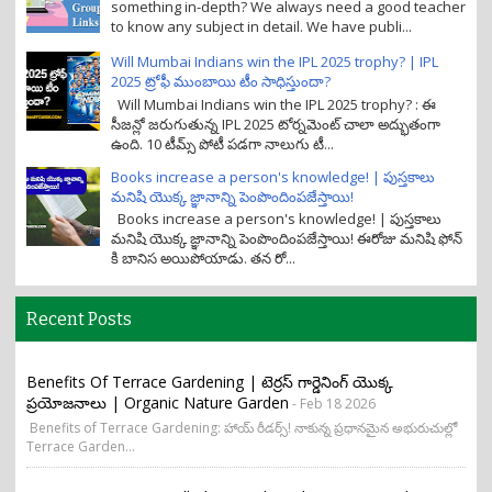
something in-depth? We always need a good teacher
to know any subject in detail. We have publi...
Will Mumbai Indians win the IPL 2025 trophy? | IPL
2025 ట్రోఫీ ముంబాయి టీం సాధిస్తుందా?
Will Mumbai Indians win the IPL 2025 trophy? : ఈ
సీజన్లో జరుగుతున్న IPL 2025 టోర్నమెంట్ చాలా అద్భుతంగా
ఉంది. 10 టీమ్స్ పోటీ పడగా నాలుగు టీ...
Books increase a person's knowledge! | పుస్తకాలు
మనిషి యొక్క జ్ఞానాన్ని పెంపొందింపజేస్తాయి!
Books increase a person's knowledge! | పుస్తకాలు
మనిషి యొక్క జ్ఞానాన్ని పెంపొందింపజేస్తాయి! ఈరోజు మనిషి ఫోన్
కి బానిస అయిపోయాడు. తన రో...
Recent Posts
Benefits Of Terrace Gardening | టెర్రస్ గార్డెనింగ్ యొక్క
ప్రయోజనాలు | Organic Nature Garden
- Feb 18 2026
Benefits of Terrace Gardening: హాయ్ రీడర్స్! నాకున్న ప్రధానమైన అభురుచుల్లో
Terrace Garden...