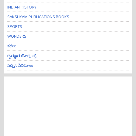
INDIAN HISTORY
SAKSHYAM PUBLICATIONS BOOKS
SPORTS
WONDERS
కధలు
కృతజ్ఞత యొక్క శక్తి
నచ్చిన సినిమాలు