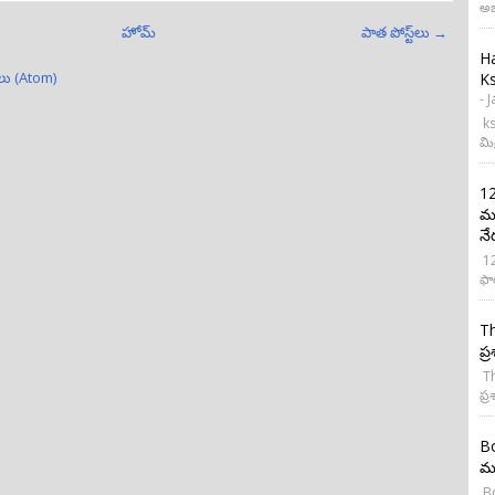
అభ
హోమ్
పాత పోస్ట్‌లు →
H
్‌లు (Atom)
Ks
- 
ks
మి
12
మర
నే
12
ఫా
Th
ప్
Th
ప్ర
Bo
మన
Bo