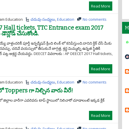
Read More
am Education
చదువు-సంధ్యలు
,
Education
No comments
 Hall tickets, TTC Entrance exam 2017
M
న్లోడ్ చేసుకోండి.
ే వాళ్లందరికీ పూర్తీ ఇన్ఫర్మేషన్ క్రింది లింక్ లో కనిపిస్తుంది.దానిని క్లిక్ చేసి మీకు
్చు. చదివే వయస్సులో తీసుకునే జాగ్రత్త, శ్రద్ధ మిమ్మల్ని ఉన్నత స్థితికి
రీర్ పట్ల అశ్రద్ధ చేయవద్దు. DEECET వివరాలకు : AP DEECET 2017 Hall tickets,
Read More
am Education
చదువు-సంధ్యలు
,
Education
No comments
 Toppers గా నిల్చిన వారు వీరే!
లో జిల్లాల వారీగా ఎవరెవరు టాప్ స్థాయిలో నిలిచారో చూడాలంటే ఇక్కడ క్లిక్
Read More
am Education
చదువు-సంధ్యలు
,
Education
No comments