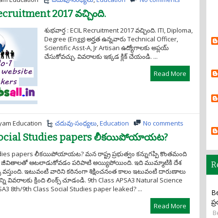
Recruitment 2017 వచ్చింది.
శుభవార్త : ECIL Recruitment 2017 వచ్చింది. ITI, Diploma,
Degree (Engg) అర్హత ఉన్నవారు Technical Officer,
Scientific Asst-A, Jr Artisan ఉద్యోగాలకు అప్లయ్
చేసుకోవచ్చు. వివరాలకు ఇక్కడ క్లిక్ చేయండి. ...
Read More
yam Education
చదువు-సంధ్యలు
,
Education
No comments
Social Studies papers లీకయిపోయాయట?
dies papers లీకయిపోయాయట? మన రాష్ట్ర ప్రభుత్వం కన్నుగప్పి కొంతమంది
ధుల జీవితాలతో ఆటలాడుకోవడం పరిపాటి అయ్యిపోయింది. ఇది ముమ్మాటికి దేశ
R
ాల్సి వస్తుంది. ఇటువంటి వారిని కఠినంగా శిక్షించనంత కాలం ఇటువంటి దారుణాలు
 వివరాలకు క్రింది లింక్స్ చూడండి. 9th Class APSA3 Natural Science
A3 8th/9th Class Social Studies paper leaked? ...
Be
ప్
Read More
Be