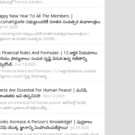
ురుచుల్లో Terrace Garden...
appy New Year To All The Members |
csmartguide సభ్యులందరికీ నూతన సంవత్సర శుభాకాంక్షలు
Jan 01 2026
csmartguide సభ్యులందరికీ నూతన సంవత్సర శుభాకాంక్షలు👉
త్రులారా ఈ నూతన సంవత్సరం 2026ని...
 Financial Rules And Formulas | 12 ఆర్థిక నియమాలు
ియు ఫార్ములాలు: సంపద సృష్టి వెనుక ఉన్న గణితాన్ని
ర్చుకోండి
- Dec 18 2025
 Financial Rules and Formulas | 12 ఆర్థిక నియమాలు మరియు
ర్ములాలు: సంపద సృష్టి వెనుక ఉన్న...
ese Are Essential For Human Peace! | మనిషి
రశాంతతకు ఇవి తప్పనిసరి!
- Nov 12 2025
ese are essential for human peace!: ఈరోజుల్లో మనిషి
శాంతతగా బ్రతకాలంటే ఈక్రింది టిప్స్...
oks Increase A Person's Knowledge! | పుస్తకాలు
ిషి యొక్క జ్ఞానాన్ని పెంపొందింపజేస్తాయి!
- Jul 29 2025
oks increase a person's knowledge! | పుస్తకాలు మనిషి యొక్క