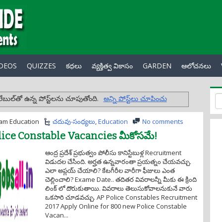
IDEOS
QUIZZES
కధలు
వ్యక్తిత్వ వికాసం
GARDEN
ఆలోచనలు
ేబుల్‌తో ఉన్న పోస్ట్‌లను చూపుతోంది.
అన్ని పోస్ట్‌లు చూపించు
am Education
చదువు-సంధ్యలు
,
Education
No comments
ice Constable Vacancies మీకోసమే!
ఆంద్ర ప్రదేశ్ ప్రభుత్వం పోలీసు కానిస్టేబుళ్ల Recruitment
విడుదల చేసింది. అర్హత ఉన్నవారంతా ప్రయత్నం చేయవచ్చు.
ఎలా అప్లయ్ చేయాలి? కేటగీరీల వారీగా ఫీజులు ఎంత
చెల్లించాలి? Exame Date.. తదితర వివరాలన్నీ మీకు ఈ క్రింది
లింక్ లో దొరుకుతాయి. వివరాలు తెలుసుకోవాలనుకునే వారు
ఒకసారి చూడవచ్చు. AP Police Constables Recruitment
2017 Apply Online for 800 new Police Constable
Vacan...