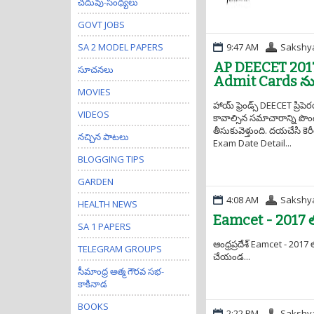
చదువు-సంధ్యలు
GOVT JOBS
9:47 AM
Sakshy
SA 2 MODEL PAPERS
AP DEECET 2017
సూచనలు
Admit Cards ను డౌ
MOVIES
హాయ్ ఫ్రెండ్స్ DEECET ప్రిపెరయ్య
VIDEOS
కావాల్సిన సమాచారాన్ని పొందవచ
తీసుకువెళ్తుంది. దయచేసి కె
నచ్చిన పాటలు
Exam Date Detail...
BLOGGING TIPS
GARDEN
4:08 AM
Sakshy
HEALTH NEWS
Eamcet - 2017 లో
SA 1 PAPERS
ఆంధ్రప్రదేశ్ Eamcet - 2017 
TELEGRAM GROUPS
చేయండ...
సీమాంధ్ర ఆత్మ గౌరవ సభ-
కాకినాడ
BOOKS
2:22 PM
Sakshy