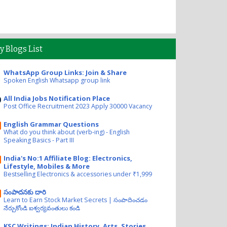
y Blogs List
WhatsApp Group Links: Join & Share
Spoken English Whatsapp group link
All India Jobs Notification Place
Post Office Recruitment 2023 Apply 30000 Vacancy
English Grammar Questions
What do you think about (verb-ing) - English
Speaking Basics - Part III
India's No:1 Affiliate Blog: Electronics,
Lifestyle, Mobiles & More
Bestselling Electronics & accessories under ₹1,999
సంపాదనకు దారి
Learn to Earn Stock Market Secrets | సంపాదించడం
నేర్చుకోండి ఐశ్వర్యవంతులు కండి
KSC Writings: Indian History, Arts, Stories,