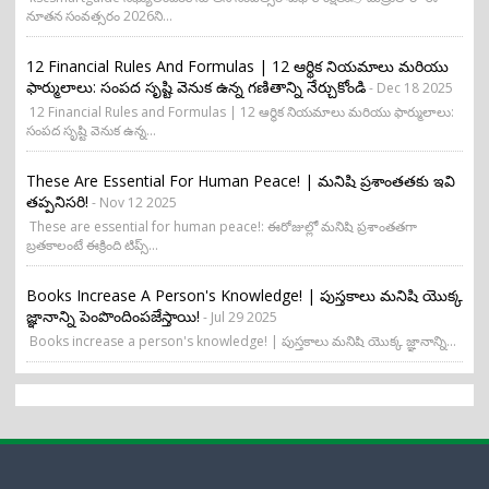
నూతన సంవత్సరం 2026ని...
12 Financial Rules And Formulas | 12 ఆర్థిక నియమాలు మరియు
ఫార్ములాలు: సంపద సృష్టి వెనుక ఉన్న గణితాన్ని నేర్చుకోండి
- Dec 18 2025
12 Financial Rules and Formulas | 12 ఆర్థిక నియమాలు మరియు ఫార్ములాలు:
సంపద సృష్టి వెనుక ఉన్న...
These Are Essential For Human Peace! | మనిషి ప్రశాంతతకు ఇవి
తప్పనిసరి!
- Nov 12 2025
These are essential for human peace!: ఈరోజుల్లో మనిషి ప్రశాంతతగా
బ్రతకాలంటే ఈక్రింది టిప్స్...
Books Increase A Person's Knowledge! | పుస్తకాలు మనిషి యొక్క
జ్ఞానాన్ని పెంపొందింపజేస్తాయి!
- Jul 29 2025
Books increase a person's knowledge! | పుస్తకాలు మనిషి యొక్క జ్ఞానాన్ని...