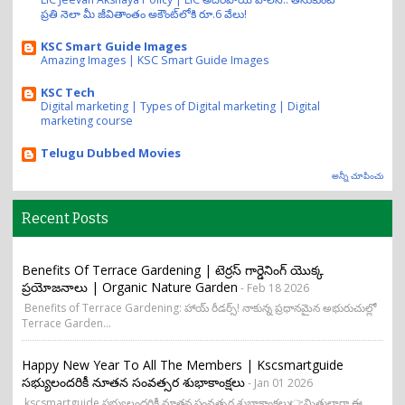
ప్రతి నెలా మీ జీవితాంతం అకౌంట్‌లోకి రూ.6 వేలు!
KSC Smart Guide Images
Amazing Images | KSC Smart Guide Images
KSC Tech
Digital marketing | Types of Digital marketing | Digital
marketing course
Telugu Dubbed Movies
అన్నీ చూపించు
Recent Posts
Benefits Of Terrace Gardening | టెర్రస్ గార్డెనింగ్ యొక్క
ప్రయోజనాలు | Organic Nature Garden
- Feb 18 2026
Benefits of Terrace Gardening: హాయ్ రీడర్స్! నాకున్న ప్రధానమైన అభురుచుల్లో
Terrace Garden...
Happy New Year To All The Members | Kscsmartguide
సభ్యులందరికీ నూతన సంవత్సర శుభాకాంక్షలు
- Jan 01 2026
kscsmartguide సభ్యులందరికీ నూతన సంవత్సర శుభాకాంక్షలు👉మిత్రులారా ఈ