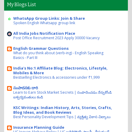
My Blogs List
WhatsApp Group Links: Join & Share
Spoken English Whatsapp group link
All India Jobs Notification Place
Post Office Recruitment 2023 Apply 30000 Vacancy
English Grammar Questions
What do you think about (verb-ing) - English Speaking
Basics - Part III
India's No:1 Affiliate Blog: Electronics, Lifestyle,
Mobiles & More
Bestselling Electronics & accessories under ₹1,999
సంపాదనకు దారి
Learn to Earn Stock Market Secrets | సంపాదించడం నేర్చుకోండి
ఐశ్వర్యవంతులు కండి
KSC Writings: Indian History, Arts, Stories, Crafts,
Blog Ideas, and Book Reviews
Best Personality Development Tips | వ్యక్తిత్వ వికాస చిట్కాలు
Insurance Planning Guide
LIC Jeevan Akshaya Policy | LIC అదిరిపోయే పాలసీ.. తీసుకుంటే